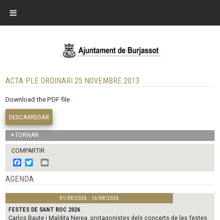
ACTA PLE ORDINARI 25 NOVEMBRE 2013
Download the PDF file .
DESCARREGAR
TORNAR
COMPARTIR
F
T
E
a
w
m
c
i
a
AGENDA
e
t
i
b
t
l
01/08/2026 - 16/08/2026
o
e
o
r
FESTES DE SANT ROC 2026
k
Carlos Baute i Maldita Nerea, protagonistes dels concerts de les festes