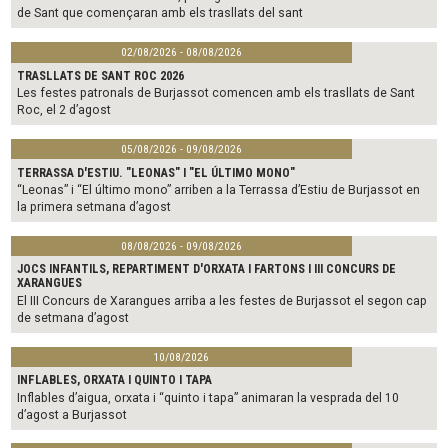
de Sant que començaran amb els trasllats del sant
02/08/2026 - 08/08/2026
TRASLLATS DE SANT ROC 2026
Les festes patronals de Burjassot comencen amb els trasllats de Sant
Roc, el 2 d’agost
05/08/2026 - 09/08/2026
TERRASSA D'ESTIU. "LEONAS" I "EL ÚLTIMO MONO"
“Leonas” i “El último mono” arriben a la Terrassa d’Estiu de Burjassot en
la primera setmana d’agost
08/08/2026 - 09/08/2026
JOCS INFANTILS, REPARTIMENT D'ORXATA I FARTONS I III CONCURS DE
XARANGUES
El III Concurs de Xarangues arriba a les festes de Burjassot el segon cap
de setmana d’agost
10/08/2026
INFLABLES, ORXATA I QUINTO I TAPA
Inflables d’aigua, orxata i “quinto i tapa” animaran la vesprada del 10
d’agost a Burjassot