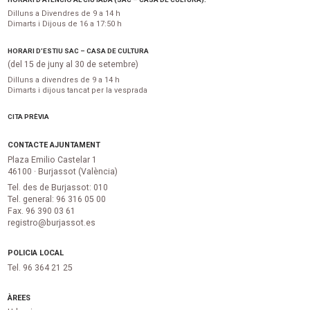
Dilluns a Divendres de 9 a 14 h
Dimarts i Dijous de 16 a 17:50 h
HORARI D’ESTIU SAC – CASA DE CULTURA
(del 15 de juny al 30 de setembre)
Dilluns a divendres de 9 a 14 h
Dimarts i dijous tancat per la vesprada
CITA PRÈVIA
CONTACTE AJUNTAMENT
Plaza Emilio Castelar 1
46100 · Burjassot (València)
Tel. des de Burjassot: 010
Tel. general: 96 316 05 00
Fax. 96 390 03 61
registro@burjassot.es
POLICIA LOCAL
Tel. 96 364 21 25
ÀREES