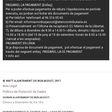
PASSAREL·LA PAGAMENT (Enllaç)
Per a poder efectuar pagaments de
rebuts i liquidacions en període
executiu
, es podran
sol·licitar els documents de pagament
:
a) Per telèfon: telefonant al 96 316 05 65.
b) Per email:
informacionburjassot@atenciontributaria.es
.
c) Presencialment: en l'Oficina de recaptació (C/ Màrtirs de la Llibertat,
7), de dilluns a divendres de 8.30 a 14.30 h i dilluns, dimarts i dijous de
16.00 a 18.30 h (del 15 de juny al 15 de setembre: horari de 8.00 a 15.00
i tancat a les vesprades).
PAGAMENT EN LÍNIA:
Si ja disposa de document de pagament, pot efectuar el pagament a
través del següent enllaç:
PASSAREL·LA DE PAGAMENT
+ Info
ací
.
© NNTT AJUNTAMENT DE BURJASSOT, 2017
Avís Legal
Política de Protecció de Dades
HORARI AJUNTAMENT DE BURJASSOT:
Dilluns a Divendres de 9 a 14 h
HORARI D’ATENCIÓ AL CIUTADÀ (SAC – CASA DE CULTURA):