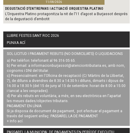
11/08/2026
DEGUSTACIÓ D'ENTREPANS I ACTUACIÓ ORQUESTRA PLATINO
L’Orquestra Platino protagonitza la nit de l’11 d’agost a Burjassot després
de la degustació d’embotit
LLIBRE FESTES SANT ROC 2026
PUNXA ACÍ
SOL·LICITUD I PAGAMENT REBUTS (NO DOMICILIATS) O LIQUIDACIONS
a) Per telèfon: telefonant al 96 316 05 65.
b) Per email: a
informacionburjassot@atenciontributaria.es
, amb nom,
cognoms i DNI del titular.
c) Presencialment: en l'Oficina de recaptació (C/ Màrtirs de la Llibertat,
7), de dilluns a divendres de 8.30 a 14.30 h i dilluns, dimarts i dijous de
16.00 a 18.30 h (del 15 de juny al 15 de setembre: horari de 8.00 a 15.00
i tancat a les vesprades).
d) Per als rebuts en voluntària, a més, en seu electrònica en l'apartat
les meues dades/objectes tributaris.
PAGAMENT EN LÍNIA:
Si ja disposa de document de pagament, pot efectuar el pagament a
través del següent enllaç:
PASSAREL·LA DE PAGAMENT
+ Info
ací
.
PASSAREL·LA MUNICIPAL DE PAGAMENTS EN PERÍODE EXECUTIU