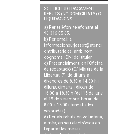
SOL·LICITUD I PAGAMENT
REBUTS (NO DOMICILIATS) O
LIQUIDACIONS
a) Per telèfon: telefonant al
96 316 05 65.
b) Per email: a
informacionburjassot@atenci
ontributaria.es
, amb nom,
cognoms i DNI del titular.
c) Presencialment: en l'Oficina
de recaptació (C/ Màrtirs de la
Llibertat, 7), de dilluns a
divendres de 8.30 a 14.30 h i
dilluns, dimarts i dijous de
16.00 a 18.30 h (del 15 de juny
al 15 de setembre: horari de
8.00 a 15.00 i tancat a les
vesprades).
d) Per als rebuts en voluntària,
a més, en seu electrònica en
l'apartat les meues