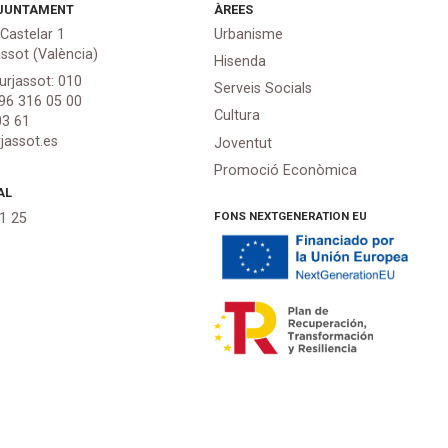
JUNTAMENT
ÀREES
 Castelar 1
Urbanisme
assot (València)
Hisenda
urjassot: 010
Serveis Socials
 96 316 05 00
Cultura
03 61
jassot.es
Joventut
Promoció Econòmica
AL
FONS NEXTGENERATION EU
21 25