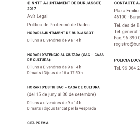
© NNTT AJUNTAMENT DE BURJASSOT,
CONTACTE A
2017
Plaza Emilio
Avís Legal
46100 · Burj
Política de Protecció de Dades
Tel. des de B
Tel. general:
HORARI AJUNTAMENT DE BURJASSOT:
Fax. 96 390 
Dilluns a Divendres de 9 a 14 h
registro@bur
HORARI D’ATENCIÓ AL CIUTADÀ (SAC – CASA
DE CULTURA):
POLICIA LOC
Dilluns a Divendres de 9 a 14 h
Tel. 96 364 
Dimarts i Dijous de 16 a 17:50 h
HORARI D’ESTIU SAC – CASA DE CULTURA
(del 15 de juny al 30 de setembre)
Dilluns a divendres de 9 a 14 h
Dimarts i dijous tancat per la vesprada
CITA PRÈVIA