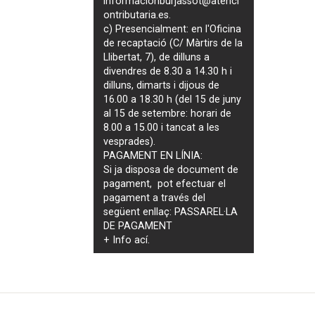
informacionburjassot@atenci
ontributaria.es
.
c) Presencialment: en l'Oficina
de recaptació (C/ Màrtirs de la
Llibertat, 7), de dilluns a
divendres de 8.30 a 14.30 h i
dilluns, dimarts i dijous de
16.00 a 18.30 h (del 15 de juny
al 15 de setembre: horari de
8.00 a 15.00 i tancat a les
vesprades).
PAGAMENT EN LÍNIA:
Si ja disposa de document de
pagament, pot efectuar el
pagament a través del
següent enllaç:
PASSAREL·LA
DE PAGAMENT
+ Info
ací
.