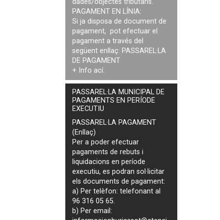
dades/objectes tributaris.
PAGAMENT EN LÍNIA:
Si ja disposa de document de
pagament, pot efectuar el
pagament a través del
següent enllaç:
PASSAREL·LA
DE PAGAMENT
+ Info
ací
.
PASSAREL·LA MUNICIPAL DE
PAGAMENTS EN PERÍODE
EXECUTIU
PASSAREL·LA PAGAMENT
(Enllaç)
Per a poder efectuar
pagaments de
rebuts i
liquidacions en període
executiu
, es podran
sol·licitar
els documents de pagament
:
a) Per telèfon: telefonant al
96 316 05 65.
b) Per email: