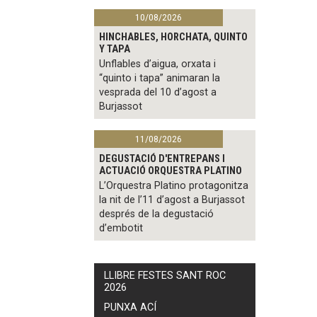
10/08/2026
HINCHABLES, HORCHATA, QUINTO
Y TAPA
Unflables d’aigua, orxata i
“quinto i tapa” animaran la
vesprada del 10 d’agost a
Burjassot
11/08/2026
DEGUSTACIÓ D'ENTREPANS I
ACTUACIÓ ORQUESTRA PLATINO
L’Orquestra Platino protagonitza
la nit de l’11 d’agost a Burjassot
després de la degustació
d’embotit
LLIBRE FESTES SANT ROC
2026
PUNXA ACÍ