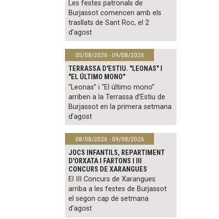
Les festes patronals de
Burjassot comencen amb els
trasllats de Sant Roc, el 2
d’agost
05/08/2026 - 09/08/2026
TERRASSA D'ESTIU. "LEONAS" I
"EL ÚLTIMO MONO"
“Leonas” i “El último mono”
arriben a la Terrassa d’Estiu de
Burjassot en la primera setmana
d’agost
08/08/2026 - 09/08/2026
JOCS INFANTILS, REPARTIMENT
D'ORXATA I FARTONS I III
CONCURS DE XARANGUES
El III Concurs de Xarangues
arriba a les festes de Burjassot
el segon cap de setmana
d’agost