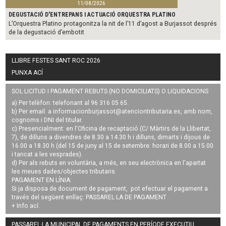
11/08/2026
DEGUSTACIÓ D'ENTREPANS I ACTUACIÓ ORQUESTRA PLATINO
L’Orquestra Platino protagonitza la nit de l’11 d’agost a Burjassot després
de la degustació d’embotit
LLIBRE FESTES SANT ROC 2026
PUNXA ACÍ
SOL·LICITUD I PAGAMENT REBUTS (NO DOMICILIATS) O LIQUIDACIONS
a) Per telèfon: telefonant al 96 316 05 65.
b) Per email: a
informacionburjassot@atenciontributaria.es
, amb nom,
cognoms i DNI del titular.
c) Presencialment: en l'Oficina de recaptació (C/ Màrtirs de la Llibertat,
7), de dilluns a divendres de 8.30 a 14.30 h i dilluns, dimarts i dijous de
16.00 a 18.30 h (del 15 de juny al 15 de setembre: horari de 8.00 a 15.00
i tancat a les vesprades).
d) Per als rebuts en voluntària, a més, en seu electrònica en l'apartat
les meues dades/objectes tributaris.
PAGAMENT EN LÍNIA:
Si ja disposa de document de pagament, pot efectuar el pagament a
través del següent enllaç:
PASSAREL·LA DE PAGAMENT
+ Info
ací
.
PASSAREL·LA MUNICIPAL DE PAGAMENTS EN PERÍODE EXECUTIU