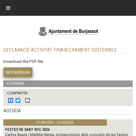
DECLARACIÓ ACTIVITAT FINANCERAMENT SOSTENIBLE
Download the PDF file .
DESCARREGAR
TORNAR
COMPARTIR
F
T
E
a
w
m
c
i
a
AGENDA
e
t
i
b
t
l
01/08/2026 - 16/08/2026
o
e
o
r
FESTES DE SANT ROC 2026
k
Carlos Baute i Maldita Nerea, protagonistes dels concerts de les festes