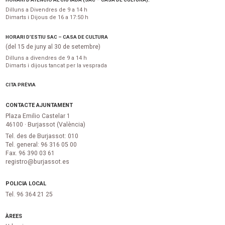
Dilluns a Divendres de 9 a 14 h
Dimarts i Dijous de 16 a 17:50 h
HORARI D’ESTIU SAC – CASA DE CULTURA
(del 15 de juny al 30 de setembre)
Dilluns a divendres de 9 a 14 h
Dimarts i dijous tancat per la vesprada
CITA PRÈVIA
CONTACTE AJUNTAMENT
Plaza Emilio Castelar 1
46100 · Burjassot (València)
Tel. des de Burjassot: 010
Tel. general: 96 316 05 00
Fax. 96 390 03 61
registro@burjassot.es
POLICIA LOCAL
Tel. 96 364 21 25
ÀREES