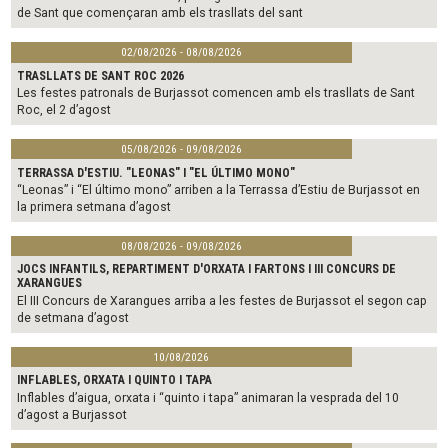
de Sant que començaran amb els trasllats del sant
02/08/2026 - 08/08/2026
TRASLLATS DE SANT ROC 2026
Les festes patronals de Burjassot comencen amb els trasllats de Sant
Roc, el 2 d’agost
05/08/2026 - 09/08/2026
TERRASSA D'ESTIU. "LEONAS" I "EL ÚLTIMO MONO"
“Leonas” i “El último mono” arriben a la Terrassa d’Estiu de Burjassot en
la primera setmana d’agost
08/08/2026 - 09/08/2026
JOCS INFANTILS, REPARTIMENT D'ORXATA I FARTONS I III CONCURS DE
XARANGUES
El III Concurs de Xarangues arriba a les festes de Burjassot el segon cap
de setmana d’agost
10/08/2026
INFLABLES, ORXATA I QUINTO I TAPA
Inflables d’aigua, orxata i “quinto i tapa” animaran la vesprada del 10
d’agost a Burjassot