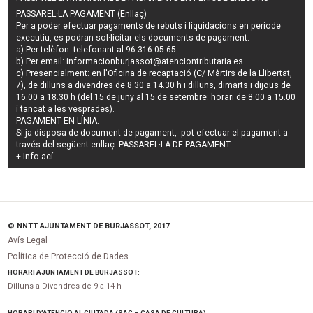
PASSAREL·LA PAGAMENT (Enllaç)
Per a poder efectuar pagaments de
rebuts i liquidacions en període
executiu
, es podran
sol·licitar els documents de pagament
:
a) Per telèfon: telefonant al 96 316 05 65.
b) Per email:
informacionburjassot@atenciontributaria.es
.
c) Presencialment: en l'Oficina de recaptació (C/ Màrtirs de la Llibertat,
7), de dilluns a divendres de 8.30 a 14.30 h i dilluns, dimarts i dijous de
16.00 a 18.30 h (del 15 de juny al 15 de setembre: horari de 8.00 a 15.00
i tancat a les vesprades).
PAGAMENT EN LÍNIA:
Si ja disposa de document de pagament, pot efectuar el pagament a
través del següent enllaç:
PASSAREL·LA DE PAGAMENT
+ Info
ací
.
© NNTT AJUNTAMENT DE BURJASSOT, 2017
Avís Legal
Política de Protecció de Dades
HORARI AJUNTAMENT DE BURJASSOT:
Dilluns a Divendres de 9 a 14 h
HORARI D’ATENCIÓ AL CIUTADÀ (SAC – CASA DE CULTURA):