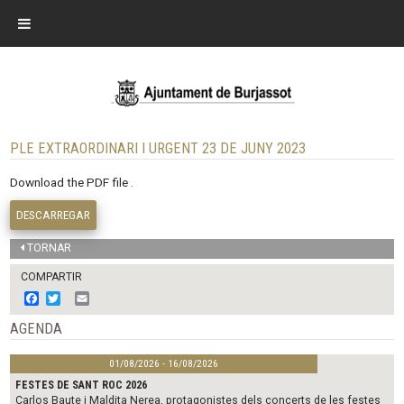
PLE EXTRAORDINARI I URGENT 23 DE JUNY 2023
Download the PDF file .
DESCARREGAR
TORNAR
COMPARTIR
F
T
E
a
w
m
c
i
a
AGENDA
e
t
i
b
t
l
01/08/2026 - 16/08/2026
o
e
o
r
FESTES DE SANT ROC 2026
k
Carlos Baute i Maldita Nerea, protagonistes dels concerts de les festes