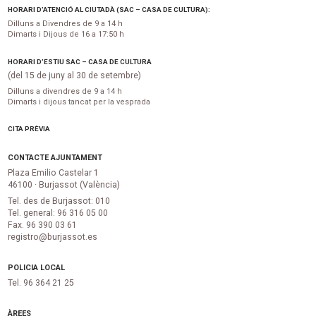
HORARI D’ATENCIÓ AL CIUTADÀ (SAC – CASA DE CULTURA):
Dilluns a Divendres de 9 a 14 h
Dimarts i Dijous de 16 a 17:50 h
HORARI D’ESTIU SAC – CASA DE CULTURA
(del 15 de juny al 30 de setembre)
Dilluns a divendres de 9 a 14 h
Dimarts i dijous tancat per la vesprada
CITA PRÈVIA
CONTACTE AJUNTAMENT
Plaza Emilio Castelar 1
46100 · Burjassot (València)
Tel. des de Burjassot: 010
Tel. general: 96 316 05 00
Fax. 96 390 03 61
registro@burjassot.es
POLICIA LOCAL
Tel. 96 364 21 25
ÀREES