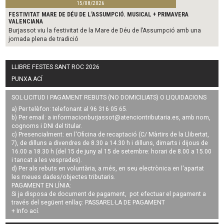
15/08/2026
FESTIVITAT MARE DE DÉU DE L'ASSUMPCIÓ. MUSICAL + PRIMAVERA
VALENCIANA
Burjassot viu la festivitat de la Mare de Déu de l’Assumpció amb una
jornada plena de tradició
LLIBRE FESTES SANT ROC 2026
PUNXA ACÍ
SOL·LICITUD I PAGAMENT REBUTS (NO DOMICILIATS) O LIQUIDACIONS
a) Per telèfon: telefonant al 96 316 05 65.
b) Per email: a
informacionburjassot@atenciontributaria.es
, amb nom,
cognoms i DNI del titular.
c) Presencialment: en l'Oficina de recaptació (C/ Màrtirs de la Llibertat,
7), de dilluns a divendres de 8.30 a 14.30 h i dilluns, dimarts i dijous de
16.00 a 18.30 h (del 15 de juny al 15 de setembre: horari de 8.00 a 15.00
i tancat a les vesprades).
d) Per als rebuts en voluntària, a més, en seu electrònica en l'apartat
les meues dades/objectes tributaris.
PAGAMENT EN LÍNIA:
Si ja disposa de document de pagament, pot efectuar el pagament a
través del següent enllaç:
PASSAREL·LA DE PAGAMENT
+ Info
ací
.