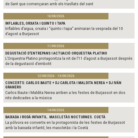
de Sant que començaran amb els trasllats del sant
10/08/2026
INFLABLES, ORXATA I QUINTO I TAPA
Inflables d’aigua, orxata i “quinto i tapa” animaran la vesprada del 10
d’agost a Burjassot
11/08/2026
DEGUSTACIÓ D'ENTREPANS I ACTUACIÓ ORQUESTRA PLATINO
L’Orquestra Platino protagonitza la nit de l’11 d’agost a Burjassot després
de la degustació d’embotit
12/08/2026 - 13/08/2026
CONCERTS: CARLOS BAUTE + DJ CARLOTA I MALDITA NEREA + DJ IVÁN
GRANERO
Carlos Baute i Maldita Nerea arriben a les festes de Burjassot en dos
nits dedicades a la música
14/08/2026
BAIXADA I RODÀ INFANTIL. MASCLETÀS NOCTURNES. COETÀ
La pólvora es convertix en la protagonista de les festes de Burjassot
amb la baixada infantil, les mascletàs i la Coetà