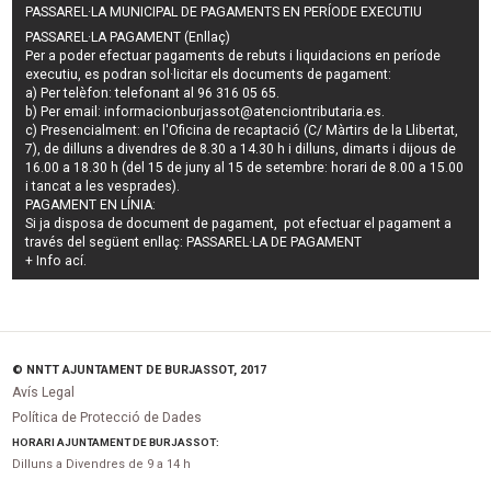
PASSAREL·LA MUNICIPAL DE PAGAMENTS EN PERÍODE EXECUTIU
PASSAREL·LA PAGAMENT (Enllaç)
Per a poder efectuar pagaments de
rebuts i liquidacions en període
executiu
, es podran
sol·licitar els documents de pagament
:
a) Per telèfon: telefonant al 96 316 05 65.
b) Per email:
informacionburjassot@atenciontributaria.es
.
c) Presencialment: en l'Oficina de recaptació (C/ Màrtirs de la Llibertat,
7), de dilluns a divendres de 8.30 a 14.30 h i dilluns, dimarts i dijous de
16.00 a 18.30 h (del 15 de juny al 15 de setembre: horari de 8.00 a 15.00
i tancat a les vesprades).
PAGAMENT EN LÍNIA:
Si ja disposa de document de pagament, pot efectuar el pagament a
través del següent enllaç:
PASSAREL·LA DE PAGAMENT
+ Info
ací
.
© NNTT AJUNTAMENT DE BURJASSOT, 2017
Avís Legal
Política de Protecció de Dades
HORARI AJUNTAMENT DE BURJASSOT:
Dilluns a Divendres de 9 a 14 h