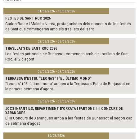
01/08/2026 - 16/08/2026
FESTES DE SANT ROC 2026
Carlos Baute i Maldita Nerea, protagonistes dels concerts de les festes
de Sant que començaran amb els trasllats del sant
02/08/2026 - 08/08/2026
TRASLLATS DE SANT ROC 2026
Les festes patronals de Burjassot comencen amb els trasllats de Sant
Roc, el 2 d’agost
05/08/2026 - 09/08/2026
TERRASSA D'ESTIU. "LEONAS" I "EL ÚLTIMO MONO"
“Leonas” i “El último mono” arriben a la Terrassa d’Estiu de Burjassot en
la primera setmana d’agost
08/08/2026 - 09/08/2026
JOCS INFANTILS, REPARTIMENT D'ORXATA I FARTONS I III CONCURS DE
XARANGUES
El III Concurs de Xarangues arriba a les festes de Burjassot el segon cap
de setmana d’agost
10/08/2026