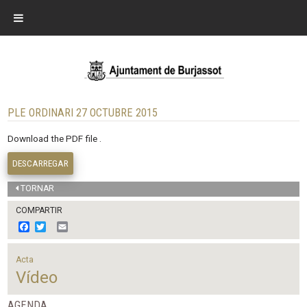
PLE ORDINARI 27 OCTUBRE 2015
Download the PDF file .
DESCARREGAR
TORNAR
COMPARTIR
F
T
E
a
w
m
c
i
a
e
t
i
Acta
b
t
l
Vídeo
o
e
o
r
k
AGENDA