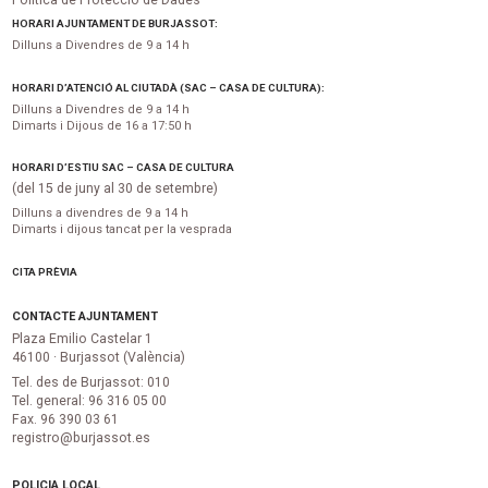
HORARI AJUNTAMENT DE BURJASSOT:
Dilluns a Divendres de 9 a 14 h
HORARI D’ATENCIÓ AL CIUTADÀ (SAC – CASA DE CULTURA):
Dilluns a Divendres de 9 a 14 h
Dimarts i Dijous de 16 a 17:50 h
HORARI D’ESTIU SAC – CASA DE CULTURA
(del 15 de juny al 30 de setembre)
Dilluns a divendres de 9 a 14 h
Dimarts i dijous tancat per la vesprada
CITA PRÈVIA
CONTACTE AJUNTAMENT
Plaza Emilio Castelar 1
46100 · Burjassot (València)
Tel. des de Burjassot: 010
Tel. general: 96 316 05 00
Fax. 96 390 03 61
registro@burjassot.es
POLICIA LOCAL