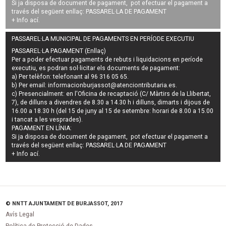
Si ja disposa de document de pagament, pot efectuar el pagament a
través del següent enllaç:
PASSAREL·LA DE PAGAMENT
+ Info
ací
.
PASSAREL·LA MUNICIPAL DE PAGAMENTS EN PERÍODE EXECUTIU
PASSAREL·LA PAGAMENT (Enllaç)
Per a poder efectuar pagaments de
rebuts i liquidacions en període
executiu
, es podran
sol·licitar els documents de pagament
:
a) Per telèfon: telefonant al 96 316 05 65.
b) Per email:
informacionburjassot@atenciontributaria.es
.
c) Presencialment: en l'Oficina de recaptació (C/ Màrtirs de la Llibertat,
7), de dilluns a divendres de 8.30 a 14.30 h i dilluns, dimarts i dijous de
16.00 a 18.30 h (del 15 de juny al 15 de setembre: horari de 8.00 a 15.00
i tancat a les vesprades).
PAGAMENT EN LÍNIA:
Si ja disposa de document de pagament, pot efectuar el pagament a
través del següent enllaç:
PASSAREL·LA DE PAGAMENT
+ Info
ací
.
© NNTT AJUNTAMENT DE BURJASSOT, 2017
Avís Legal
Política de Protecció de Dades