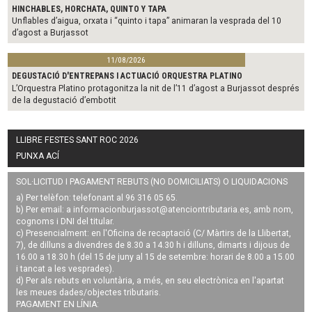
HINCHABLES, HORCHATA, QUINTO Y TAPA
Unflables d’aigua, orxata i “quinto i tapa” animaran la vesprada del 10
d’agost a Burjassot
11/08/2026
DEGUSTACIÓ D'ENTREPANS I ACTUACIÓ ORQUESTRA PLATINO
L’Orquestra Platino protagonitza la nit de l’11 d’agost a Burjassot després
de la degustació d’embotit
LLIBRE FESTES SANT ROC 2026
PUNXA ACÍ
SOL·LICITUD I PAGAMENT REBUTS (NO DOMICILIATS) O LIQUIDACIONS
a) Per telèfon: telefonant al 96 316 05 65.
b) Per email: a
informacionburjassot@atenciontributaria.es
, amb nom,
cognoms i DNI del titular.
c) Presencialment: en l'Oficina de recaptació (C/ Màrtirs de la Llibertat,
7), de dilluns a divendres de 8.30 a 14.30 h i dilluns, dimarts i dijous de
16.00 a 18.30 h (del 15 de juny al 15 de setembre: horari de 8.00 a 15.00
i tancat a les vesprades).
d) Per als rebuts en voluntària, a més, en seu electrònica en l'apartat
les meues dades/objectes tributaris.
PAGAMENT EN LÍNIA: