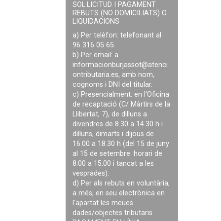
SOL·LICITUD I PAGAMENT
REBUTS (NO DOMICILIATS) O
LIQUIDACIONS
a) Per telèfon: telefonant al
96 316 05 65.
b) Per email: a
informacionburjassot@atenci
ontributaria.es
, amb nom,
cognoms i DNI del titular.
c) Presencialment: en l'Oficina
de recaptació (C/ Màrtirs de la
Llibertat, 7), de dilluns a
divendres de 8.30 a 14.30 h i
dilluns, dimarts i dijous de
16.00 a 18.30 h (del 15 de juny
al 15 de setembre: horari de
8.00 a 15.00 i tancat a les
vesprades).
d) Per als rebuts en voluntària,
a més, en seu electrònica en
l'apartat les meues
dades/objectes tributaris.