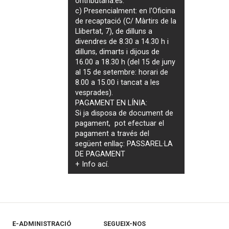
ontributaria.es
.
c) Presencialment: en l'Oficina
de recaptació (C/ Màrtirs de la
Llibertat, 7), de dilluns a
divendres de 8.30 a 14.30 h i
dilluns, dimarts i dijous de
16.00 a 18.30 h (del 15 de juny
al 15 de setembre: horari de
8.00 a 15.00 i tancat a les
vesprades).
PAGAMENT EN LÍNIA:
Si ja disposa de document de
pagament, pot efectuar el
pagament a través del
següent enllaç:
PASSAREL·LA
DE PAGAMENT
+ Info
ací
.
E-ADMINISTRACIÓ
SEGUEIX-NOS