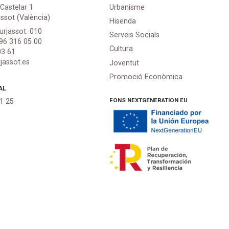
 Castelar 1
Urbanisme
assot (València)
Hisenda
urjassot: 010
Serveis Socials
 96 316 05 00
Cultura
03 61
jassot.es
Joventut
Promoció Econòmica
AL
FONS NEXTGENERATION EU
21 25