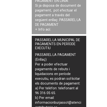
PAGAMENT EN LÍNIA:
Si ja disposa de document de
pagament, pot efectuar el
pagament a través del
següent enllaç:
PASSAREL·LA
DE PAGAMENT
+ Info
ací
.
PASSAREL·LA MUNICIPAL DE
PAGAMENTS EN PERÍODE
EXECUTIU
PASSAREL·LA PAGAMENT
(Enllaç)
Per a poder efectuar
pagaments de
rebuts i
liquidacions en període
executiu
, es podran
sol·licitar
els documents de pagament
:
a) Per telèfon: telefonant al
96 316 05 65.
b) Per email:
informacionburjassot@atenci