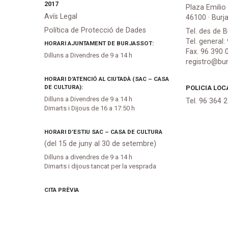
2017
Plaza Emilio
Avís Legal
46100 · Burj
Política de Protecció de Dades
Tel. des de B
Tel. general:
HORARI AJUNTAMENT DE BURJASSOT:
Fax. 96 390 
Dilluns a Divendres de 9 a 14 h
registro@bur
HORARI D’ATENCIÓ AL CIUTADÀ (SAC – CASA
DE CULTURA):
POLICIA LOC
Dilluns a Divendres de 9 a 14 h
Tel. 96 364 
Dimarts i Dijous de 16 a 17:50 h
HORARI D’ESTIU SAC – CASA DE CULTURA
(del 15 de juny al 30 de setembre)
Dilluns a divendres de 9 a 14 h
Dimarts i dijous tancat per la vesprada
CITA PRÈVIA