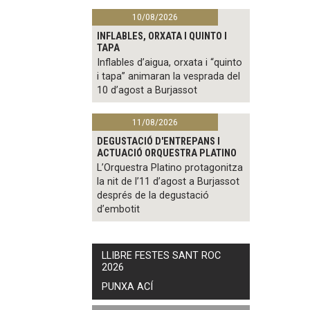
10/08/2026
INFLABLES, ORXATA I QUINTO I
TAPA
Inflables d’aigua, orxata i “quinto
i tapa” animaran la vesprada del
10 d’agost a Burjassot
11/08/2026
DEGUSTACIÓ D'ENTREPANS I
ACTUACIÓ ORQUESTRA PLATINO
L’Orquestra Platino protagonitza
la nit de l’11 d’agost a Burjassot
després de la degustació
d’embotit
LLIBRE FESTES SANT ROC
2026
PUNXA ACÍ