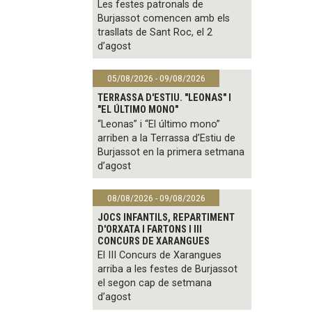
Les festes patronals de
Burjassot comencen amb els
trasllats de Sant Roc, el 2
d’agost
05/08/2026 - 09/08/2026
TERRASSA D'ESTIU. "LEONAS" I
"EL ÚLTIMO MONO"
“Leonas” i “El último mono”
arriben a la Terrassa d’Estiu de
Burjassot en la primera setmana
d’agost
08/08/2026 - 09/08/2026
JOCS INFANTILS, REPARTIMENT
D'ORXATA I FARTONS I III
CONCURS DE XARANGUES
El III Concurs de Xarangues
arriba a les festes de Burjassot
el segon cap de setmana
d’agost