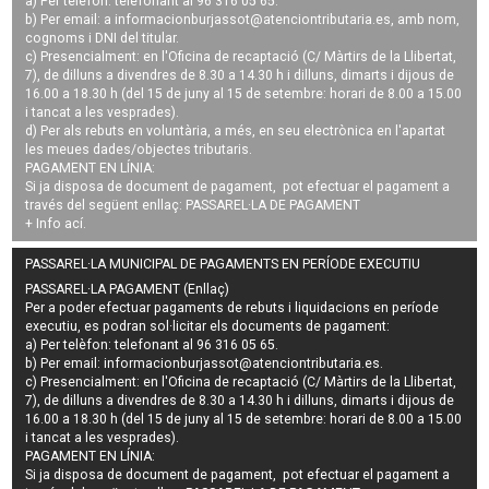
a) Per telèfon: telefonant al 96 316 05 65.
b) Per email: a
informacionburjassot@atenciontributaria.es
, amb nom,
cognoms i DNI del titular.
c) Presencialment: en l'Oficina de recaptació (C/ Màrtirs de la Llibertat,
7), de dilluns a divendres de 8.30 a 14.30 h i dilluns, dimarts i dijous de
16.00 a 18.30 h (del 15 de juny al 15 de setembre: horari de 8.00 a 15.00
i tancat a les vesprades).
d) Per als rebuts en voluntària, a més, en seu electrònica en l'apartat
les meues dades/objectes tributaris.
PAGAMENT EN LÍNIA:
Si ja disposa de document de pagament, pot efectuar el pagament a
través del següent enllaç:
PASSAREL·LA DE PAGAMENT
+ Info
ací
.
PASSAREL·LA MUNICIPAL DE PAGAMENTS EN PERÍODE EXECUTIU
PASSAREL·LA PAGAMENT (Enllaç)
Per a poder efectuar pagaments de
rebuts i liquidacions en període
executiu
, es podran
sol·licitar els documents de pagament
:
a) Per telèfon: telefonant al 96 316 05 65.
b) Per email:
informacionburjassot@atenciontributaria.es
.
c) Presencialment: en l'Oficina de recaptació (C/ Màrtirs de la Llibertat,
7), de dilluns a divendres de 8.30 a 14.30 h i dilluns, dimarts i dijous de
16.00 a 18.30 h (del 15 de juny al 15 de setembre: horari de 8.00 a 15.00
i tancat a les vesprades).
PAGAMENT EN LÍNIA:
Si ja disposa de document de pagament, pot efectuar el pagament a