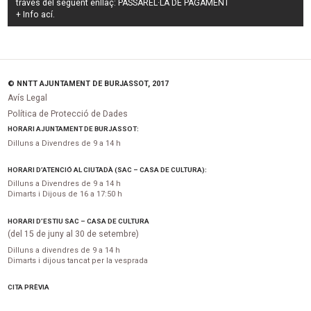
través del següent enllaç:
PASSAREL·LA DE PAGAMENT
+ Info
ací
.
© NNTT AJUNTAMENT DE BURJASSOT, 2017
Avís Legal
Política de Protecció de Dades
HORARI AJUNTAMENT DE BURJASSOT:
Dilluns a Divendres de 9 a 14 h
HORARI D’ATENCIÓ AL CIUTADÀ (SAC – CASA DE CULTURA):
Dilluns a Divendres de 9 a 14 h
Dimarts i Dijous de 16 a 17:50 h
HORARI D’ESTIU SAC – CASA DE CULTURA
(del 15 de juny al 30 de setembre)
Dilluns a divendres de 9 a 14 h
Dimarts i dijous tancat per la vesprada
CITA PRÈVIA