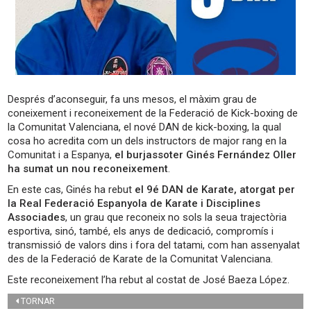
Després d’aconseguir, fa uns mesos, el màxim grau de
coneixement i reconeixement de la Federació de Kick-boxing de
la Comunitat Valenciana, el nové DAN de kick-boxing, la qual
cosa ho acredita com un dels instructors de major rang en la
Comunitat i a Espanya,
el burjassoter Ginés Fernández Oller
ha sumat un nou reconeixement
.
En este cas, Ginés ha rebut
el 9é DAN de Karate, atorgat per
la Real Federació Espanyola de Karate i Disciplines
Associades
, un grau que reconeix no sols la seua trajectòria
esportiva, sinó, també, els anys de dedicació, compromís i
transmissió de valors dins i fora del tatami, com han assenyalat
des de la Federació de Karate de la Comunitat Valenciana.
Este reconeixement l’ha rebut al costat de José Baeza López.
TORNAR