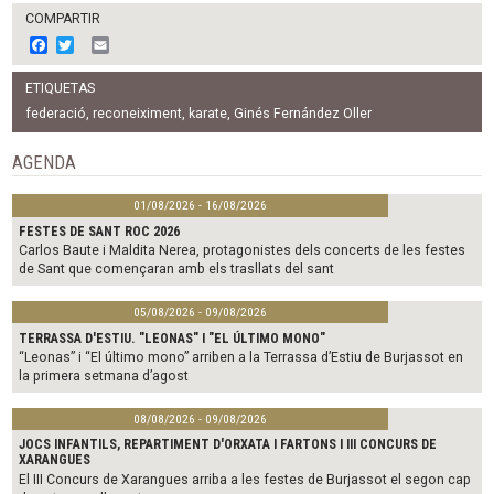
COMPARTIR
F
T
E
a
w
m
c
i
a
ETIQUETAS
e
t
i
b
t
l
federació
,
reconeiximent
,
karate
,
Ginés Fernández Oller
o
e
o
r
AGENDA
k
01/08/2026 - 16/08/2026
FESTES DE SANT ROC 2026
Carlos Baute i Maldita Nerea, protagonistes dels concerts de les festes
de Sant que començaran amb els trasllats del sant
05/08/2026 - 09/08/2026
TERRASSA D'ESTIU. "LEONAS" I "EL ÚLTIMO MONO"
“Leonas” i “El último mono” arriben a la Terrassa d’Estiu de Burjassot en
la primera setmana d’agost
08/08/2026 - 09/08/2026
JOCS INFANTILS, REPARTIMENT D'ORXATA I FARTONS I III CONCURS DE
XARANGUES
El III Concurs de Xarangues arriba a les festes de Burjassot el segon cap