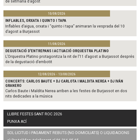
de setmana d’agost
10/08/2026
INFLABLES, ORXATA I QUINTO I TAPA
Inflables d’aigua, orxata i “quinto i tapa” animaran la vesprada del 10
d’agost a Burjassot
11/08/2026
DEGUSTACIÓ D'ENTREPANS I ACTUACIÓ ORQUESTRA PLATINO
L’Orquestra Platino protagonitza la nit de l’11 d’agost a Burjassot després
de la degustació d’embotit
12/08/2026 - 13/08/2026
CONCERTS: CARLOS BAUTE + DJ CARLOTA I MALDITA NEREA + DJ IVÁN
GRANERO
Carlos Baute i Maldita Nerea arriben a les festes de Burjassot en dos
nits dedicades a la música
LLIBRE FESTES SANT ROC 2026
PUNXA ACÍ
SOL·LICITUD I PAGAMENT REBUTS (NO DOMICILIATS) O LIQUIDACIONS