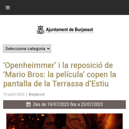
‘Openheimmer’ i la reposició de
‘Mario Bros: la película’ copen la
pantalla de la Terrassa d’Estiu
19 juliol 2023
|
Burjassot
Des de 19/07/2023 fins a 23/07/2023