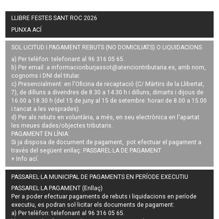
LLIBRE FESTES SANT ROC 2026
PUNXA ACÍ
SOL·LICITUD I PAGAMENT REBUTS (NO DOMICILIATS) O LIQUIDACIONS
a) Per telèfon: telefonant al 96 316 05 65.
b) Per email: a
informacionburjassot@atenciontributaria.es
, amb nom,
cognoms i DNI del titular.
c) Presencialment: en l'Oficina de recaptació (C/ Màrtirs de la Llibertat,
7), de dilluns a divendres de 8.30 a 14.30 h i dilluns, dimarts i dijous de
16.00 a 18.30 h (del 15 de juny al 15 de setembre: horari de 8.00 a 15.00
i tancat a les vesprades).
d) Per als rebuts en voluntària, a més, en seu electrònica en l'apartat
les meues dades/objectes tributaris.
PAGAMENT EN LÍNIA:
Si ja disposa de document de pagament, pot efectuar el pagament a
través del següent enllaç:
PASSAREL·LA DE PAGAMENT
+ Info
ací
.
PASSAREL·LA MUNICIPAL DE PAGAMENTS EN PERÍODE EXECUTIU
PASSAREL·LA PAGAMENT (Enllaç)
Per a poder efectuar pagaments de
rebuts i liquidacions en període
executiu
, es podran
sol·licitar els documents de pagament
:
a) Per telèfon: telefonant al 96 316 05 65.