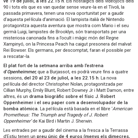
ve 19 de juliol, a les 22.15 h
. Els nostàlgics dels videojocs dels
90 i tots els que es van quedar sense veure-la en el Tívoli, la
passada primavera, tenen una nova oportunitat per a gaudir
d’aquesta pel·lícula d’animació. El lampista italià de Nintendo
protagonitza aquesta aventura que mostra com Mario i el seu
germà Luigi, lampistes de Brooklyn, són transportats per una
misteriosa canonada fins a l’ocult i màgic món del Regne
Xampinyó, on la Princesa Peach ha caigut presonera del malvat
Rei Bowser. Els germans, per descomptat, faran el possible per
a rescatar-la.
El plat fort de la setmana arriba amb l’estrena
d’
Openheimmer,
que a Burjassot, es podrà veure fins a quatre
sessions,
del 20 al 23 de juliol, a les 22.15 h
. La nova
pel·lícula del director Christopher Nolan, protagonitzada per
Cillian Murphy, Emily Blunt, Robert Downey Jr i Matt Damon, entre
altres, és un
drama biogràfic sobre el físic J. Robert
Oppenheimer i el seu paper com a desenvolupador de la
bomba atòmica.
La pel·lícula està basada en el llibre ‘
American
Prometheus: The Triumph and Tragedy of J. Robert
Oppenheimer’
de Kai Bird i Martin J. Sherwin.
Les entrades per a gaudir del cinema a la fresca a la Terrassa
d’Estiu tenen un
preu únic de 4 euros (menys els dimecres,