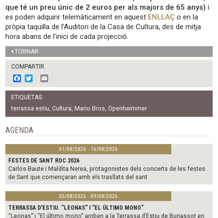
que té un preu únic de 2 euros per als majors de 65 anys)
i
es poden adquirir telemàticament en aquest
ENLLAÇ
o en la
pròpia taquilla de l’Auditori de la Casa de Cultura, des de mitja
hora abans de l’inici de cada projecció.
TORNAR
COMPARTIR
F
T
E
a
w
m
c
i
a
ETIQUETAS
e
t
i
b
t
l
terrassa estiu
,
Cultura
,
Mario Bros
,
Openheimmer
o
e
o
r
AGENDA
k
01/08/2026 - 16/08/2026
FESTES DE SANT ROC 2026
Carlos Baute i Maldita Nerea, protagonistes dels concerts de les festes
de Sant que començaran amb els trasllats del sant
05/08/2026 - 09/08/2026
TERRASSA D'ESTIU. "LEONAS" I "EL ÚLTIMO MONO"
“Leonas” i “El último mono” arriben a la Terrassa d’Estiu de Burjassot en