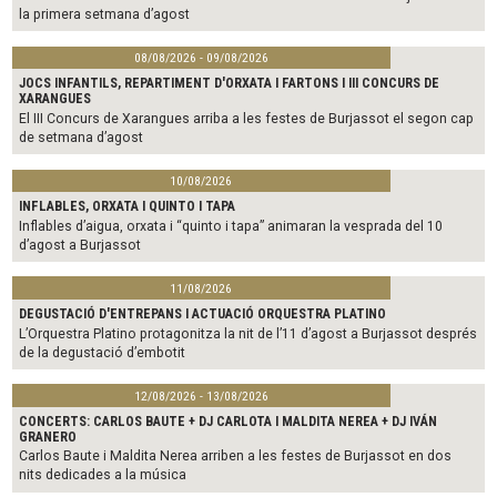
la primera setmana d’agost
08/08/2026 - 09/08/2026
JOCS INFANTILS, REPARTIMENT D'ORXATA I FARTONS I III CONCURS DE
XARANGUES
El III Concurs de Xarangues arriba a les festes de Burjassot el segon cap
de setmana d’agost
10/08/2026
INFLABLES, ORXATA I QUINTO I TAPA
Inflables d’aigua, orxata i “quinto i tapa” animaran la vesprada del 10
d’agost a Burjassot
11/08/2026
DEGUSTACIÓ D'ENTREPANS I ACTUACIÓ ORQUESTRA PLATINO
L’Orquestra Platino protagonitza la nit de l’11 d’agost a Burjassot després
de la degustació d’embotit
12/08/2026 - 13/08/2026
CONCERTS: CARLOS BAUTE + DJ CARLOTA I MALDITA NEREA + DJ IVÁN
GRANERO
Carlos Baute i Maldita Nerea arriben a les festes de Burjassot en dos
nits dedicades a la música