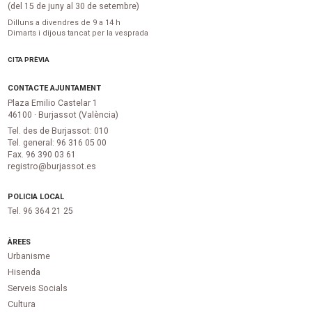
(del 15 de juny al 30 de setembre)
Dilluns a divendres de 9 a 14 h
Dimarts i dijous tancat per la vesprada
CITA PRÈVIA
CONTACTE AJUNTAMENT
Plaza Emilio Castelar 1
46100 · Burjassot (València)
Tel. des de Burjassot: 010
Tel. general: 96 316 05 00
Fax. 96 390 03 61
registro@burjassot.es
POLICIA LOCAL
Tel. 96 364 21 25
ÀREES
Urbanisme
Hisenda
Serveis Socials
Cultura