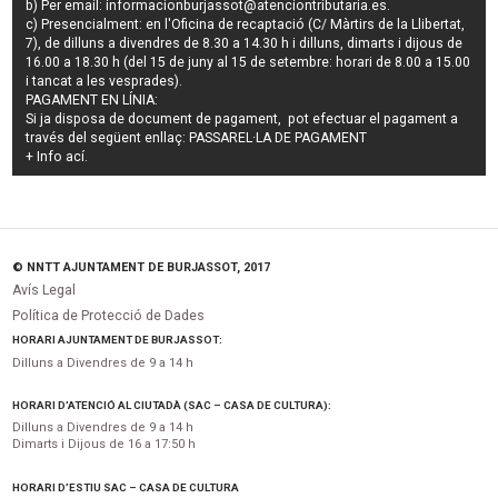
b) Per email:
informacionburjassot@atenciontributaria.es
.
c) Presencialment: en l'Oficina de recaptació (C/ Màrtirs de la Llibertat,
7), de dilluns a divendres de 8.30 a 14.30 h i dilluns, dimarts i dijous de
16.00 a 18.30 h (del 15 de juny al 15 de setembre: horari de 8.00 a 15.00
i tancat a les vesprades).
PAGAMENT EN LÍNIA:
Si ja disposa de document de pagament, pot efectuar el pagament a
través del següent enllaç:
PASSAREL·LA DE PAGAMENT
+ Info
ací
.
© NNTT AJUNTAMENT DE BURJASSOT, 2017
Avís Legal
Política de Protecció de Dades
HORARI AJUNTAMENT DE BURJASSOT:
Dilluns a Divendres de 9 a 14 h
HORARI D’ATENCIÓ AL CIUTADÀ (SAC – CASA DE CULTURA):
Dilluns a Divendres de 9 a 14 h
Dimarts i Dijous de 16 a 17:50 h
HORARI D’ESTIU SAC – CASA DE CULTURA