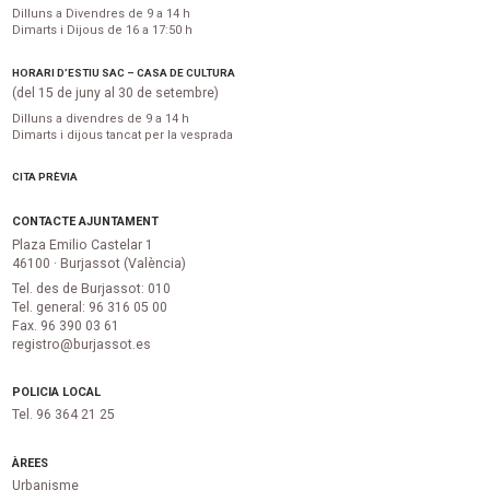
Dilluns a Divendres de 9 a 14 h
Dimarts i Dijous de 16 a 17:50 h
HORARI D’ESTIU SAC – CASA DE CULTURA
(del 15 de juny al 30 de setembre)
Dilluns a divendres de 9 a 14 h
Dimarts i dijous tancat per la vesprada
CITA PRÈVIA
CONTACTE AJUNTAMENT
Plaza Emilio Castelar 1
46100 · Burjassot (València)
Tel. des de Burjassot: 010
Tel. general: 96 316 05 00
Fax. 96 390 03 61
registro@burjassot.es
POLICIA LOCAL
Tel. 96 364 21 25
ÀREES
Urbanisme