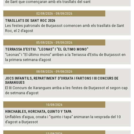
de Sant que començaran amb els trasllats del sant
02/08/2026 - 08/08/2026
TRASLLATS DE SANT ROC 2026
Les festes patronals de Burjassot comencen amb els trasllats de Sant
Roc, el 2 d’agost
05/08/2026 - 09/08/2026
TERRASSA D'ESTIU. "LEONAS" I "EL ÚLTIMO MONO"
“Leonas” i “El último mono” arriben a la Terrassa d’Estiu de Burjassot en
la primera setmana d’agost
08/08/2026 - 09/08/2026
JOCS INFANTILS, REPARTIMENT D'ORXATA I FARTONS I III CONCURS DE
XARANGUES
El III Concurs de Xarangues arriba a les festes de Burjassot el segon cap
de setmana d’agost
10/08/2026
HINCHABLES, HORCHATA, QUINTO Y TAPA
Unflables d’aigua, orxata i “quinto i tapa” animaran la vesprada del 10
d’agost a Burjassot
11/08/2026