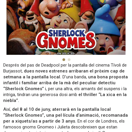
Després del pas de Deadpool per la pantalla del cinema Tívoli de
Burjassot,
dues noves estrenes arribaran el pròxim cap de
setmana a la pantalla local.
D’una banda,
una bona proposta
infantil i familiar arriba de la mà del peculiar detectiu
“Sherlock Gnomes”
i, per una altra, els amants del suspens i la
intriga, tindran una generosa dosi amb
el thriller “La xica en la
niebla”.
Així,
del 8 al 10 de juny, aterrarà en la pantalla local
“Sherlock Gnomes”, una pel·lícula d’animació, recomanada
per a xiquets/as a partir de 3 anys.
En el cor de Londres, els
famosos gnoms Gnomeo i Julieta descobreixen que estan