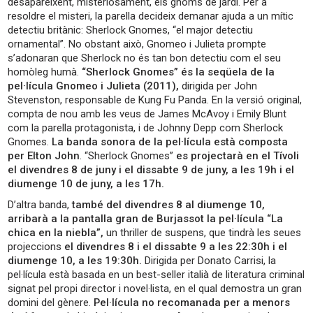
desapareixent, misteriosament, els gnoms de jardí. Per a
resoldre el misteri, la parella decideix demanar ajuda a un mític
detectiu britànic: Sherlock Gnomes, “el major detectiu
ornamental”. No obstant això, Gnomeo i Julieta prompte
s’adonaran que Sherlock no és tan bon detectiu com el seu
homòleg humà.
“Sherlock Gnomes” és la seqüela de la
pel·lícula Gnomeo i Julieta (2011),
dirigida per John
Stevenston, responsable de Kung Fu Panda. En la versió original,
compta de nou amb les veus de James McAvoy i Emily Blunt
com la parella protagonista, i de Johnny Depp com Sherlock
Gnomes.
La banda sonora de la pel·lícula està composta
per Elton John
. “Sherlock Gnomes”
es projectarà en el Tívoli
el divendres 8 de juny i el dissabte 9 de juny, a les 19h i el
diumenge 10 de juny, a les 17h.
D’altra banda,
també del divendres 8 al diumenge 10,
arribarà a la pantalla gran de Burjassot la pel·lícula “La
chica en la niebla”,
un thriller de suspens, que tindrà les seues
projeccions
el divendres 8 i el dissabte 9 a les 22:30h i el
diumenge 10, a les 19:30h.
Dirigida per Donato Carrisi, la
pel·lícula està basada en un best-seller italià de literatura criminal
signat pel propi director i novel·lista, en el qual demostra un gran
domini del gènere.
Pel·lícula no recomanada per a menors