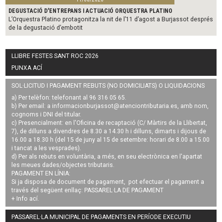
DEGUSTACIÓ D'ENTREPANS I ACTUACIÓ ORQUESTRA PLATINO
L’Orquestra Platino protagonitza la nit de l’11 d’agost a Burjassot després
de la degustació d’embotit
LLIBRE FESTES SANT ROC 2026
PUNXA ACÍ
SOL·LICITUD I PAGAMENT REBUTS (NO DOMICILIATS) O LIQUIDACIONS
a) Per telèfon: telefonant al 96 316 05 65.
b) Per email: a
informacionburjassot@atenciontributaria.es
, amb nom,
cognoms i DNI del titular.
c) Presencialment: en l'Oficina de recaptació (C/ Màrtirs de la Llibertat,
7), de dilluns a divendres de 8.30 a 14.30 h i dilluns, dimarts i dijous de
16.00 a 18.30 h (del 15 de juny al 15 de setembre: horari de 8.00 a 15.00
i tancat a les vesprades).
d) Per als rebuts en voluntària, a més, en seu electrònica en l'apartat
les meues dades/objectes tributaris.
PAGAMENT EN LÍNIA:
Si ja disposa de document de pagament, pot efectuar el pagament a
través del següent enllaç:
PASSAREL·LA DE PAGAMENT
+ Info
ací
.
PASSAREL·LA MUNICIPAL DE PAGAMENTS EN PERÍODE EXECUTIU