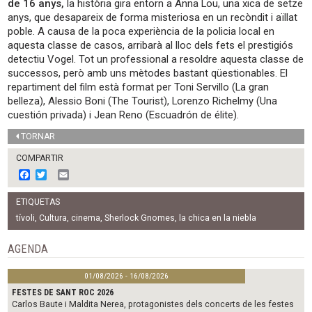
de 16 anys,
la història gira entorn a Anna Lou, una xica de setze
anys, que desapareix de forma misteriosa en un recòndit i aïllat
poble. A causa de la poca experiència de la policia local en
aquesta classe de casos, arribarà al lloc dels fets el prestigiós
detectiu Vogel. Tot un professional a resoldre aquesta classe de
successos, però amb uns mètodes bastant qüestionables. El
repartiment del film està format per Toni Servillo (La gran
belleza), Alessio Boni (The Tourist), Lorenzo Richelmy (Una
cuestión privada) i Jean Reno (Escuadrón de élite).
TORNAR
COMPARTIR
F
T
E
a
w
m
c
i
a
ETIQUETAS
e
t
i
b
t
l
tívoli
,
Cultura
,
cinema
,
Sherlock Gnomes
,
la chica en la niebla
o
e
o
r
AGENDA
k
01/08/2026 - 16/08/2026
FESTES DE SANT ROC 2026
Carlos Baute i Maldita Nerea, protagonistes dels concerts de les festes