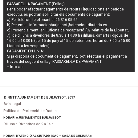
PASSAREL·LA PAGAMENT (Enllaç)
Per a poder efectuar pagaments de
rebuts i liquidacions en període
executiu
, es podran
sol·licitar els documents de pagament
:
a) Per telèfon: telefonant al 96 316 05 65.
b) Per email:
informacionburjassot@atenciontributaria.es
.
c) Presencialment: en l'Oficina de recaptació (C/ Màrtirs de la Llibertat,
7), de dilluns a divendres de 8.30 a 14.30 h i dilluns, dimarts i dijous de
16.00 a 18.30 h (del 15 de juny al 15 de setembre: horari de 8.00 a 15.00
i tancat a les vesprades).
PAGAMENT EN LÍNIA:
Si ja disposa de document de pagament, pot efectuar el pagament a
través del següent enllaç:
PASSAREL·LA DE PAGAMENT
+ Info
ací
.
© NNTT AJUNTAMENT DE BURJASSOT, 2017
Avís Legal
Política de Protecció de Dades
HORARI AJUNTAMENT DE BURJASSOT:
Dilluns a Divendres de 9 a 14 h
HORARI D’ATENCIÓ AL CIUTADÀ (SAC – CASA DE CULTURA):