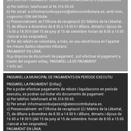
a) Per telèfon: telefonant al 96 316 05 65.
b) Per email: a
informacionburjassot@atenciontributaria.es
, amb nom,
cognoms i DNI del titular.
c) Presencialment: en l'Oficina de recaptació (C/ Màrtirs de la Llibertat,
7), de dilluns a divendres de 8.30 a 14.30 h i dilluns, dimarts i dijous de
16.00 a 18.30 h (del 15 de juny al 15 de setembre: horari de 8.00 a 15.00
i tancat a les vesprades).
d) Per als rebuts en voluntària, a més, en seu electrònica en l'apartat
les meues dades/objectes tributaris.
PAGAMENT EN LÍNIA:
Si ja disposa de document de pagament, pot efectuar el pagament a
través del següent enllaç:
PASSAREL·LA DE PAGAMENT
+ Info
ací
.
PASSAREL·LA MUNICIPAL DE PAGAMENTS EN PERÍODE EXECUTIU
PASSAREL·LA PAGAMENT (Enllaç)
Per a poder efectuar pagaments de
rebuts i liquidacions en període
executiu
, es podran
sol·licitar els documents de pagament
:
a) Per telèfon: telefonant al 96 316 05 65.
b) Per email:
informacionburjassot@atenciontributaria.es
.
c) Presencialment: en l'Oficina de recaptació (C/ Màrtirs de la Llibertat,
7), de dilluns a divendres de 8.30 a 14.30 h i dilluns, dimarts i dijous de
16.00 a 18.30 h (del 15 de juny al 15 de setembre: horari de 8.00 a 15.00
i tancat a les vesprades).
PAGAMENT EN LÍNIA: