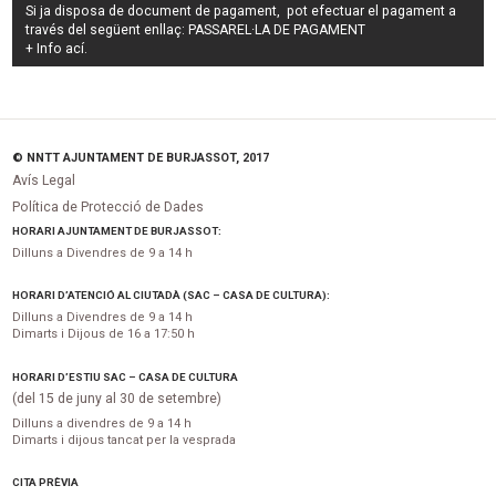
Si ja disposa de document de pagament, pot efectuar el pagament a
través del següent enllaç:
PASSAREL·LA DE PAGAMENT
+ Info
ací
.
© NNTT AJUNTAMENT DE BURJASSOT, 2017
Avís Legal
Política de Protecció de Dades
HORARI AJUNTAMENT DE BURJASSOT:
Dilluns a Divendres de 9 a 14 h
HORARI D’ATENCIÓ AL CIUTADÀ (SAC – CASA DE CULTURA):
Dilluns a Divendres de 9 a 14 h
Dimarts i Dijous de 16 a 17:50 h
HORARI D’ESTIU SAC – CASA DE CULTURA
(del 15 de juny al 30 de setembre)
Dilluns a divendres de 9 a 14 h
Dimarts i dijous tancat per la vesprada
CITA PRÈVIA