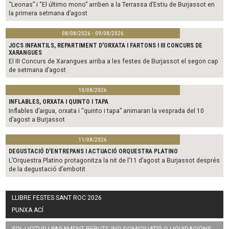
“Leonas” i “El último mono” arriben a la Terrassa d’Estiu de Burjassot en
la primera setmana d’agost
08/08/2026 - 09/08/2026
JOCS INFANTILS, REPARTIMENT D'ORXATA I FARTONS I III CONCURS DE
XARANGUES
El III Concurs de Xarangues arriba a les festes de Burjassot el segon cap
de setmana d’agost
10/08/2026
INFLABLES, ORXATA I QUINTO I TAPA
Inflables d’aigua, orxata i “quinto i tapa” animaran la vesprada del 10
d’agost a Burjassot
11/08/2026
DEGUSTACIÓ D'ENTREPANS I ACTUACIÓ ORQUESTRA PLATINO
L’Orquestra Platino protagonitza la nit de l’11 d’agost a Burjassot després
de la degustació d’embotit
LLIBRE FESTES SANT ROC 2026
PUNXA ACÍ
SOL·LICITUD I PAGAMENT REBUTS (NO DOMICILIATS) O LIQUIDACIONS