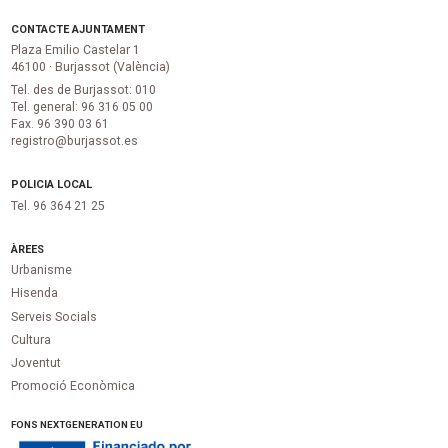
CONTACTE AJUNTAMENT
Plaza Emilio Castelar 1
46100 · Burjassot (València)
Tel. des de Burjassot: 010
Tel. general: 96 316 05 00
Fax. 96 390 03 61
registro@burjassot.es
POLICIA LOCAL
Tel. 96 364 21 25
ÀREES
Urbanisme
Hisenda
Serveis Socials
Cultura
Joventut
Promoció Econòmica
FONS NEXTGENERATION EU