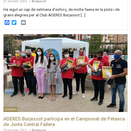
21 octubre 2024
|
Burjassot
Ha sigut un cap de setmana d’esforç, de molta faena en la pista i de
grans alegries per al Club ADERES Burjassot […]
Facebook
Twitter
Email
ESPORTS
ADERES Burjassot participa en el Campionat de Petanca
de Junta Central Fallera
26 octubre 2021
|
Burjassot