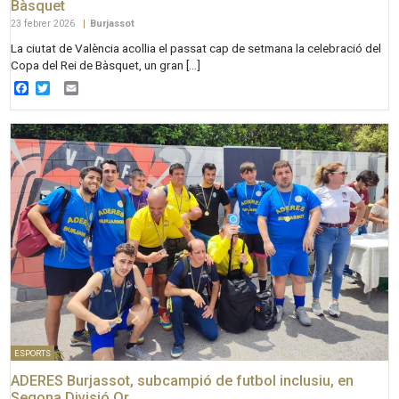
Bàsquet
23 febrer 2026
|
Burjassot
La ciutat de València acollia el passat cap de setmana la celebració del
Copa del Rei de Bàsquet, un gran […]
Facebook
Twitter
Email
ESPORTS
ADERES Burjassot, subcampió de futbol inclusiu, en
Segona Divisió Or