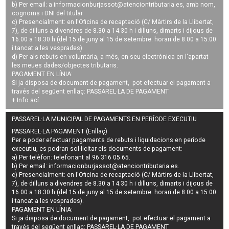
b) Per email: a
informacionburjassot@atenciontributaria.es
, amb nom,
cognoms i DNI del titular.
c) Presencialment: en l'Oficina de recaptació (C/ Màrtirs de la Llibertat,
7), de dilluns a divendres de 8.30 a 14.30 h i dilluns, dimarts i dijous de
16.00 a 18.30 h (del 15 de juny al 15 de setembre: horari de 8.00 a 15.00
i tancat a les vesprades).
d) Per als rebuts en voluntària, a més, en seu electrònica en l'apartat
les meues dades/objectes tributaris.
PAGAMENT EN LÍNIA:
Si ja disposa de document de pagament, pot efectuar el pagament a
través del següent enllaç:
PASSAREL·LA DE PAGAMENT
+ Info
ací
.
PASSAREL·LA MUNICIPAL DE PAGAMENTS EN PERÍODE EXECUTIU
PASSAREL·LA PAGAMENT (Enllaç)
Per a poder efectuar pagaments de
rebuts i liquidacions en període
executiu
, es podran
sol·licitar els documents de pagament
:
a) Per telèfon: telefonant al 96 316 05 65.
b) Per email:
informacionburjassot@atenciontributaria.es
.
c) Presencialment: en l'Oficina de recaptació (C/ Màrtirs de la Llibertat,
7), de dilluns a divendres de 8.30 a 14.30 h i dilluns, dimarts i dijous de
16.00 a 18.30 h (del 15 de juny al 15 de setembre: horari de 8.00 a 15.00
i tancat a les vesprades).
PAGAMENT EN LÍNIA:
Si ja disposa de document de pagament, pot efectuar el pagament a
través del següent enllaç:
PASSAREL·LA DE PAGAMENT