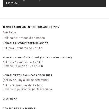
+ Info
ací
.
© NNTT AJUNTAMENT DE BURJASSOT, 2017
Avís Legal
Política de Protecció de Dades
HORARI AJUNTAMENT DE BURJASSOT:
Dilluns a Divendres de 9 a 14 h
HORARI D’ATENCIÓ AL CIUTADÀ (SAC – CASA DE CULTURA):
Dilluns a Divendres de 9 a 14 h
Dimarts i Dijous de 16 a 17:50 h
HORARI D’ESTIU SAC – CASA DE CULTURA
(del 15 de juny al 30 de setembre)
Dilluns a divendres de 9 a 14 h
Dimarts i dijous tancat per la vesprada
CITA PRÈVIA
CONTACTE AJUNTAMENT