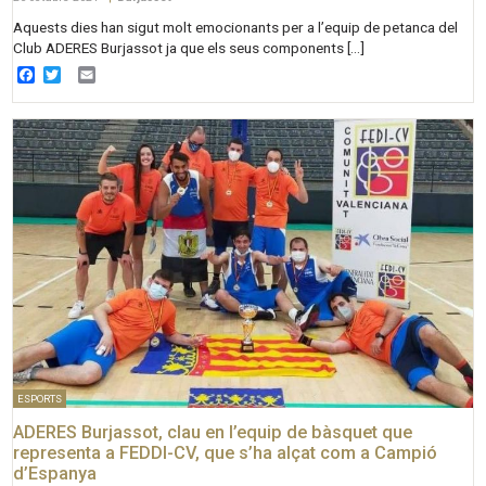
Aquests dies han sigut molt emocionants per a l’equip de petanca del
Club ADERES Burjassot ja que els seus components […]
Facebook
Twitter
Email
ESPORTS
ADERES Burjassot, clau en l’equip de bàsquet que
representa a FEDDI-CV, que s’ha alçat com a Campió
d’Espanya