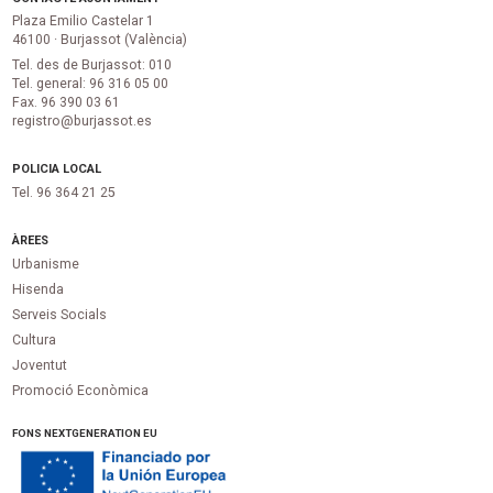
Plaza Emilio Castelar 1
46100 · Burjassot (València)
Tel. des de Burjassot: 010
Tel. general: 96 316 05 00
Fax. 96 390 03 61
registro@burjassot.es
POLICIA LOCAL
Tel. 96 364 21 25
ÀREES
Urbanisme
Hisenda
Serveis Socials
Cultura
Joventut
Promoció Econòmica
FONS NEXTGENERATION EU