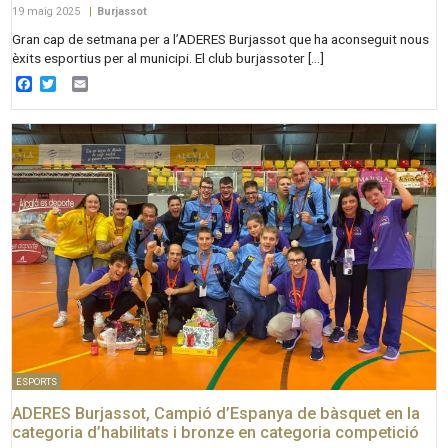
19 maig 2025
|
Burjassot
Gran cap de setmana per a l’ADERES Burjassot que ha aconseguit nous
èxits esportius per al municipi. El club burjassoter […]
Facebook
Twitter
Email
ESPORTS
ADERES Burjassot, Campió d’Espanya de bàsquet en la
categoria d’habilitats i bronze en categoria competició