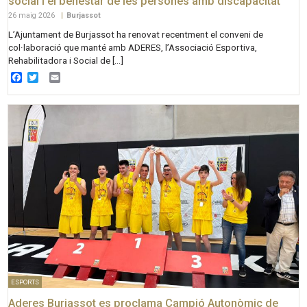
social i el benestar de les persones amb discapacitat
26 maig 2026
|
Burjassot
L’Ajuntament de Burjassot ha renovat recentment el conveni de
col·laboració que manté amb ADERES, l’Associació Esportiva,
Rehabilitadora i Social de […]
Facebook
Twitter
Email
ESPORTS
Aderes Burjassot es proclama Campió Autonòmic de