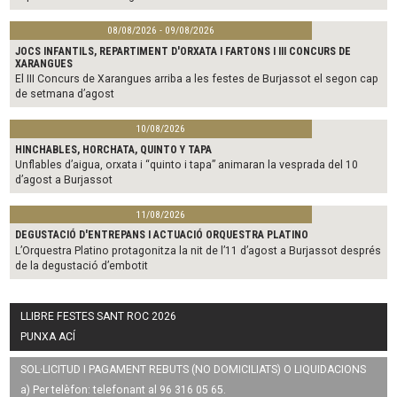
08/08/2026 - 09/08/2026
JOCS INFANTILS, REPARTIMENT D'ORXATA I FARTONS I III CONCURS DE
XARANGUES
El III Concurs de Xarangues arriba a les festes de Burjassot el segon cap
de setmana d’agost
10/08/2026
HINCHABLES, HORCHATA, QUINTO Y TAPA
Unflables d’aigua, orxata i “quinto i tapa” animaran la vesprada del 10
d’agost a Burjassot
11/08/2026
DEGUSTACIÓ D'ENTREPANS I ACTUACIÓ ORQUESTRA PLATINO
L’Orquestra Platino protagonitza la nit de l’11 d’agost a Burjassot després
de la degustació d’embotit
LLIBRE FESTES SANT ROC 2026
PUNXA ACÍ
SOL·LICITUD I PAGAMENT REBUTS (NO DOMICILIATS) O LIQUIDACIONS
a) Per telèfon: telefonant al 96 316 05 65.