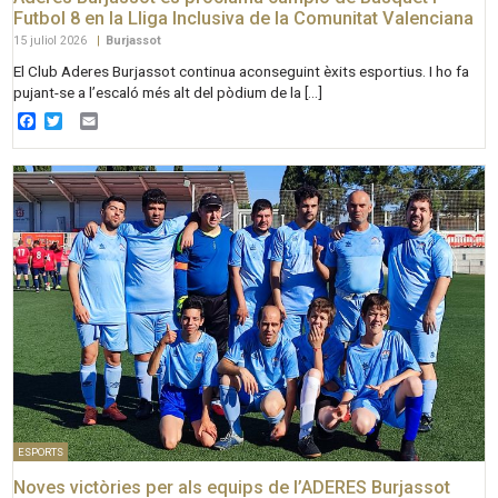
Futbol 8 en la Lliga Inclusiva de la Comunitat Valenciana
15 juliol 2026
|
Burjassot
El Club Aderes Burjassot continua aconseguint èxits esportius. I ho fa
pujant-se a l’escaló més alt del pòdium de la […]
Facebook
Twitter
Email
ESPORTS
Noves victòries per als equips de l’ADERES Burjassot