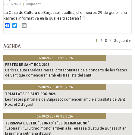
29/01/2020
|
Burjassot
La Casa de Cultura de Burjassot acollirà, el dimecres 29 de gener, una
xarrada informativa en la qual es tractaran […]
Facebook
Twitter
Email
1
2
3
4
Següent »
AGENDA
01/08/2026 - 16/08/2026
FESTES DE SANT ROC 2026
Carlos Baute i Maldita Nerea, protagonistes dels concerts de les festes
de Sant que començaran amb els trasllats del sant
02/08/2026 - 08/08/2026
TRASLLATS DE SANT ROC 2026
Les festes patronals de Burjassot comencen amb els trasllats de Sant
Roc, el 2 d’agost
05/08/2026 - 09/08/2026
TERRASSA D'ESTIU. "LEONAS" I "EL ÚLTIMO MONO"
“Leonas” i “El último mono” arriben a la Terrassa d’Estiu de Burjassot en
la primera setmana d’agost