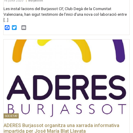
16 juliol 2020
|
Burjassot
Les instal·lacions del Burjassot CF, Club Degà de la Comunitat
Valenciana, han sigut testimoni de l’inici d’una nova col·laboració entre
[…]
Facebook
Twitter
Email
SOCIETAT
ADERES Burjassot organitza una xarrada informativa
impartida per José María Blat Llavata