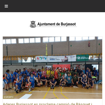
ESPORTS
Aderes Burjassot es proclama campió de Bàsquet i