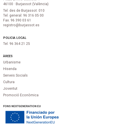
46100 · Burjassot (València)
Tel. des de Burjassot: 010
Tel. general: 96 316 05 00
Fax. 96 390 03 61
registro@burjassot.es
POLICIA LOCAL
Tel. 96 364 21 25
ÀREES
Urbanisme
Hisenda
Serveis Socials
Cultura
Joventut
Promoció Econòmica
FONS NEXTGENERATION EU