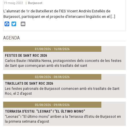
19 maig 2022
|
Burjassot
L’alumnat de 1r de Batxillerat de l’IES Vicent Andrés Estellés de
Burjassot, participant en el projecte d’intercanvi lingüístic en el […]
Facebook
Twitter
Email
AGENDA
01/08/2026 - 16/08/2026
FESTES DE SANT ROC 2026
Carlos Baute i Maldita Nerea, protagonistes dels concerts de les festes
de Sant que començaran amb els trasllats del sant
02/08/2026 - 08/08/2026
TRASLLATS DE SANT ROC 2026
Les festes patronals de Burjassot comencen amb els trasllats de Sant
Roc, el 2 d’agost
05/08/2026 - 09/08/2026
TERRASSA D'ESTIU. "LEONAS" I "EL ÚLTIMO MONO"
“Leonas” i “El último mono” arriben a la Terrassa d’Estiu de Burjassot en
la primera setmana d’agost