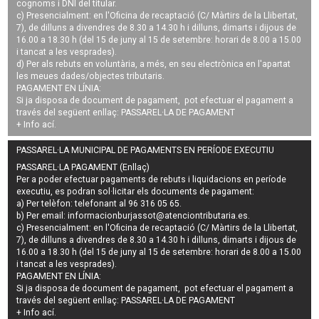
cognoms i DNI del titular.
c) Presencialment: en l'Oficina de recaptació (C/ Màrtirs de la Llibertat,
7), de dilluns a divendres de 8.30 a 14.30 h i dilluns, dimarts i dijous de
16.00 a 18.30 h (del 15 de juny al 15 de setembre: horari de 8.00 a 15.00
i tancat a les vesprades).
d) Per als rebuts en voluntària, a més, en seu electrònica en l'apartat
les meues dades/objectes tributaris.
PAGAMENT EN LÍNIA:
Si ja disposa de document de pagament, pot efectuar el pagament a
través del següent enllaç:
PASSAREL·LA DE PAGAMENT
+ Info
ací
.
PASSAREL·LA MUNICIPAL DE PAGAMENTS EN PERÍODE EXECUTIU
PASSAREL·LA PAGAMENT (Enllaç)
Per a poder efectuar pagaments de
rebuts i liquidacions en període
executiu
, es podran
sol·licitar els documents de pagament
:
a) Per telèfon: telefonant al 96 316 05 65.
b) Per email:
informacionburjassot@atenciontributaria.es
.
c) Presencialment: en l'Oficina de recaptació (C/ Màrtirs de la Llibertat,
7), de dilluns a divendres de 8.30 a 14.30 h i dilluns, dimarts i dijous de
16.00 a 18.30 h (del 15 de juny al 15 de setembre: horari de 8.00 a 15.00
i tancat a les vesprades).
PAGAMENT EN LÍNIA:
Si ja disposa de document de pagament, pot efectuar el pagament a
través del següent enllaç:
PASSAREL·LA DE PAGAMENT
+ Info
ací
.