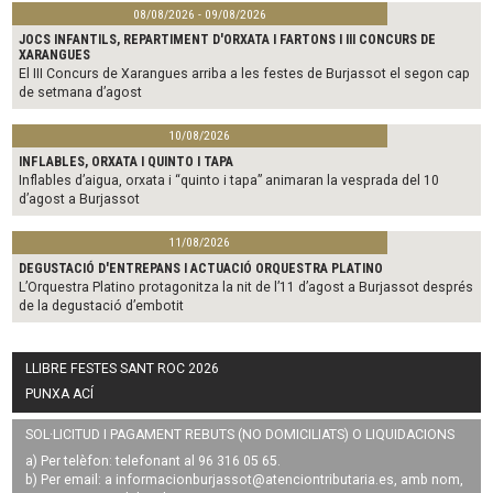
08/08/2026 - 09/08/2026
JOCS INFANTILS, REPARTIMENT D'ORXATA I FARTONS I III CONCURS DE
XARANGUES
El III Concurs de Xarangues arriba a les festes de Burjassot el segon cap
de setmana d’agost
10/08/2026
INFLABLES, ORXATA I QUINTO I TAPA
Inflables d’aigua, orxata i “quinto i tapa” animaran la vesprada del 10
d’agost a Burjassot
11/08/2026
DEGUSTACIÓ D'ENTREPANS I ACTUACIÓ ORQUESTRA PLATINO
L’Orquestra Platino protagonitza la nit de l’11 d’agost a Burjassot després
de la degustació d’embotit
LLIBRE FESTES SANT ROC 2026
PUNXA ACÍ
SOL·LICITUD I PAGAMENT REBUTS (NO DOMICILIATS) O LIQUIDACIONS
a) Per telèfon: telefonant al 96 316 05 65.
b) Per email: a
informacionburjassot@atenciontributaria.es
, amb nom,