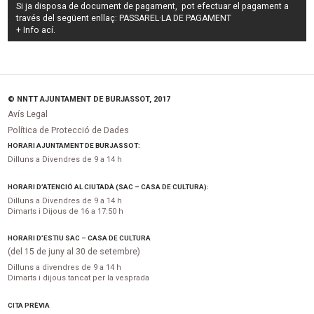
Si ja disposa de document de pagament, pot efectuar el pagament a
través del següent enllaç:
PASSAREL·LA DE PAGAMENT
+ Info
ací
.
© NNTT AJUNTAMENT DE BURJASSOT, 2017
Avís Legal
Política de Protecció de Dades
HORARI AJUNTAMENT DE BURJASSOT:
Dilluns a Divendres de 9 a 14 h
HORARI D’ATENCIÓ AL CIUTADÀ (SAC – CASA DE CULTURA):
Dilluns a Divendres de 9 a 14 h
Dimarts i Dijous de 16 a 17:50 h
HORARI D’ESTIU SAC – CASA DE CULTURA
(del 15 de juny al 30 de setembre)
Dilluns a divendres de 9 a 14 h
Dimarts i dijous tancat per la vesprada
CITA PRÈVIA