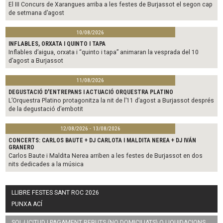
El III Concurs de Xarangues arriba a les festes de Burjassot el segon cap
de setmana d’agost
10/08/2026
INFLABLES, ORXATA I QUINTO I TAPA
Inflables d’aigua, orxata i “quinto i tapa” animaran la vesprada del 10
d’agost a Burjassot
11/08/2026
DEGUSTACIÓ D'ENTREPANS I ACTUACIÓ ORQUESTRA PLATINO
L’Orquestra Platino protagonitza la nit de l’11 d’agost a Burjassot després
de la degustació d’embotit
12/08/2026 - 13/08/2026
CONCERTS: CARLOS BAUTE + DJ CARLOTA I MALDITA NEREA + DJ IVÁN
GRANERO
Carlos Baute i Maldita Nerea arriben a les festes de Burjassot en dos
nits dedicades a la música
LLIBRE FESTES SANT ROC 2026
PUNXA ACÍ
SOL·LICITUD I PAGAMENT REBUTS (NO DOMICILIATS) O LIQUIDACIONS