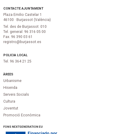
CONTACTE AJUNTAMENT
Plaza Emilio Castelar 1
46100 · Burjassot (València)
Tel. des de Burjassot: 010
Tel. general: 96 316 05 00
Fax. 96 390 03 61
registro@burjassot.es
POLICIA LOCAL
Tel. 96 364 21 25
ÀREES
Urbanisme
Hisenda
Serveis Socials
Cultura
Joventut
Promoció Econòmica
FONS NEXTGENERATION EU