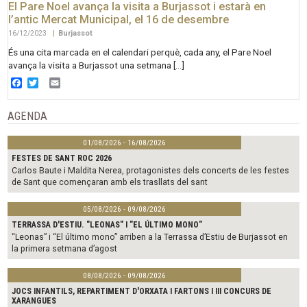
El Pare Noel avança la visita a Burjassot i estarà en
l’antic Mercat Municipal, el 16 de desembre
16/12/2023
|
Burjassot
És una cita marcada en el calendari perquè, cada any, el Pare Noel
avança la visita a Burjassot una setmana […]
Facebook
Twitter
Email
AGENDA
01/08/2026 - 16/08/2026
FESTES DE SANT ROC 2026
Carlos Baute i Maldita Nerea, protagonistes dels concerts de les festes
de Sant que començaran amb els trasllats del sant
05/08/2026 - 09/08/2026
TERRASSA D'ESTIU. "LEONAS" I "EL ÚLTIMO MONO"
“Leonas” i “El último mono” arriben a la Terrassa d’Estiu de Burjassot en
la primera setmana d’agost
08/08/2026 - 09/08/2026
JOCS INFANTILS, REPARTIMENT D'ORXATA I FARTONS I III CONCURS DE
XARANGUES