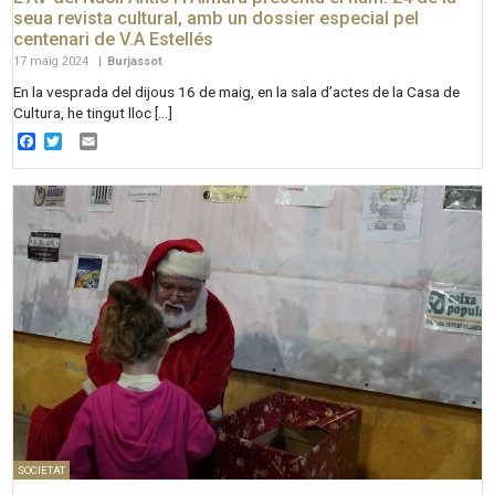
seua revista cultural, amb un dossier especial pel
centenari de V.A Estellés
17 maig 2024
|
Burjassot
En la vesprada del dijous 16 de maig, en la sala d’actes de la Casa de
Cultura, he tingut lloc […]
Facebook
Twitter
Email
SOCIETAT