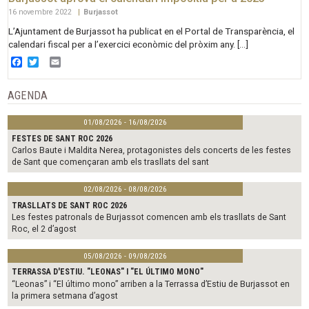
16 novembre 2022
|
Burjassot
L’Ajuntament de Burjassot ha publicat en el Portal de Transparència, el
calendari fiscal per a l’exercici econòmic del pròxim any. […]
Facebook
Twitter
Email
AGENDA
01/08/2026 - 16/08/2026
FESTES DE SANT ROC 2026
Carlos Baute i Maldita Nerea, protagonistes dels concerts de les festes
de Sant que començaran amb els trasllats del sant
02/08/2026 - 08/08/2026
TRASLLATS DE SANT ROC 2026
Les festes patronals de Burjassot comencen amb els trasllats de Sant
Roc, el 2 d’agost
05/08/2026 - 09/08/2026
TERRASSA D'ESTIU. "LEONAS" I "EL ÚLTIMO MONO"
“Leonas” i “El último mono” arriben a la Terrassa d’Estiu de Burjassot en
la primera setmana d’agost