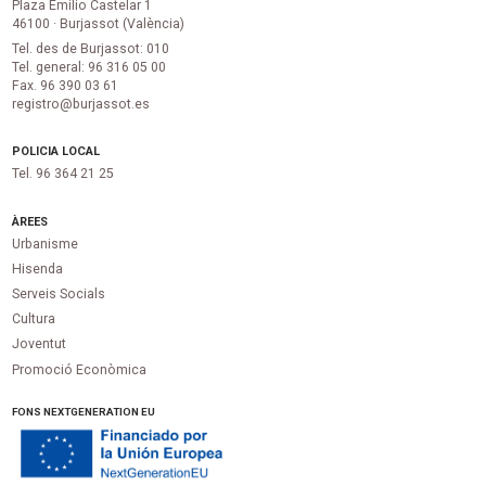
Plaza Emilio Castelar 1
46100 · Burjassot (València)
Tel. des de Burjassot: 010
Tel. general: 96 316 05 00
Fax. 96 390 03 61
registro@burjassot.es
POLICIA LOCAL
Tel. 96 364 21 25
ÀREES
Urbanisme
Hisenda
Serveis Socials
Cultura
Joventut
Promoció Econòmica
FONS NEXTGENERATION EU