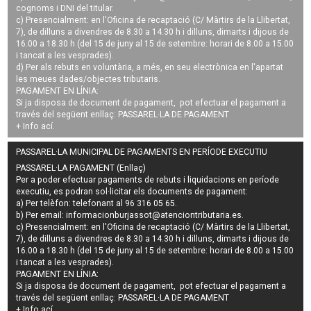
cognoms i DNI del titular.
c) Presencialment: en l'Oficina de recaptació (C/ Màrtirs de la Llibertat,
7), de dilluns a divendres de 8.30 a 14.30 h i dilluns, dimarts i dijous de
16.00 a 18.30 h (del 15 de juny al 15 de setembre: horari de 8.00 a 15.00
i tancat a les vesprades).
d) Per als rebuts en voluntària, a més, en seu electrònica en l'apartat
les meues dades/objectes tributaris.
PAGAMENT EN LÍNIA:
Si ja disposa de document de pagament, pot efectuar el pagament a
través del següent enllaç:
PASSAREL·LA DE PAGAMENT
+ Info
ací
.
PASSAREL·LA MUNICIPAL DE PAGAMENTS EN PERÍODE EXECUTIU
PASSAREL·LA PAGAMENT (Enllaç)
Per a poder efectuar pagaments de
rebuts i liquidacions en període
executiu
, es podran
sol·licitar els documents de pagament
:
a) Per telèfon: telefonant al 96 316 05 65.
b) Per email:
informacionburjassot@atenciontributaria.es
.
c) Presencialment: en l'Oficina de recaptació (C/ Màrtirs de la Llibertat,
7), de dilluns a divendres de 8.30 a 14.30 h i dilluns, dimarts i dijous de
16.00 a 18.30 h (del 15 de juny al 15 de setembre: horari de 8.00 a 15.00
i tancat a les vesprades).
PAGAMENT EN LÍNIA:
Si ja disposa de document de pagament, pot efectuar el pagament a
través del següent enllaç:
PASSAREL·LA DE PAGAMENT
+ Info
ací
.