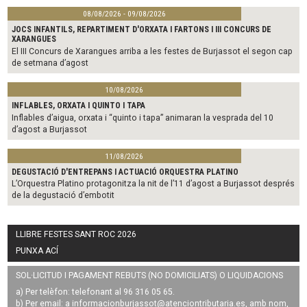
08/08/2026 - 09/08/2026
JOCS INFANTILS, REPARTIMENT D'ORXATA I FARTONS I III CONCURS DE
XARANGUES
El III Concurs de Xarangues arriba a les festes de Burjassot el segon cap
de setmana d’agost
10/08/2026
INFLABLES, ORXATA I QUINTO I TAPA
Inflables d’aigua, orxata i “quinto i tapa” animaran la vesprada del 10
d’agost a Burjassot
11/08/2026
DEGUSTACIÓ D'ENTREPANS I ACTUACIÓ ORQUESTRA PLATINO
L’Orquestra Platino protagonitza la nit de l’11 d’agost a Burjassot després
de la degustació d’embotit
LLIBRE FESTES SANT ROC 2026
PUNXA ACÍ
SOL·LICITUD I PAGAMENT REBUTS (NO DOMICILIATS) O LIQUIDACIONS
a) Per telèfon: telefonant al 96 316 05 65.
b) Per email: a
informacionburjassot@atenciontributaria.es
, amb nom,