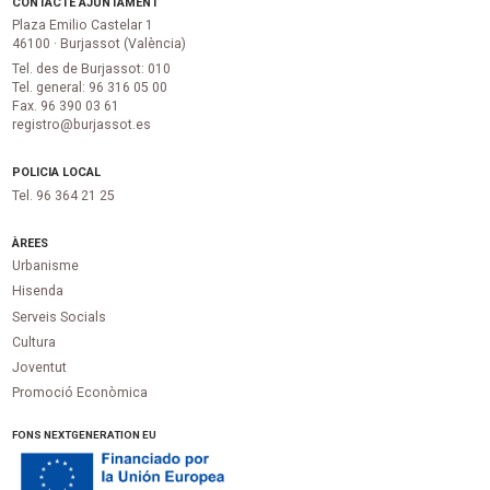
CONTACTE AJUNTAMENT
Plaza Emilio Castelar 1
46100 · Burjassot (València)
Tel. des de Burjassot: 010
Tel. general: 96 316 05 00
Fax. 96 390 03 61
registro@burjassot.es
POLICIA LOCAL
Tel. 96 364 21 25
ÀREES
Urbanisme
Hisenda
Serveis Socials
Cultura
Joventut
Promoció Econòmica
FONS NEXTGENERATION EU