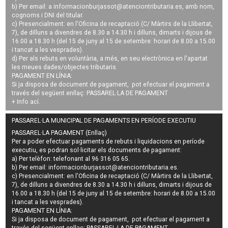
b) Per email: a
informacionburjassot@atenciontributaria.es
, amb nom,
cognoms i DNI del titular.
c) Presencialment: en l'Oficina de recaptació (C/ Màrtirs de la Llibertat,
7), de dilluns a divendres de 8.30 a 14.30 h i dilluns, dimarts i dijous de
16.00 a 18.30 h (del 15 de juny al 15 de setembre: horari de 8.00 a 15.00
i tancat a les vesprades).
d) Per als rebuts en voluntària, a més, en seu electrònica en l'apartat
les meues dades/objectes tributaris.
PAGAMENT EN LÍNIA:
Si ja disposa de document de pagament, pot efectuar el pagament a
través del següent enllaç:
PASSAREL·LA DE PAGAMENT
+ Info
ací
.
PASSAREL·LA MUNICIPAL DE PAGAMENTS EN PERÍODE EXECUTIU
PASSAREL·LA PAGAMENT (Enllaç)
Per a poder efectuar pagaments de
rebuts i liquidacions en període
executiu
, es podran
sol·licitar els documents de pagament
:
a) Per telèfon: telefonant al 96 316 05 65.
b) Per email:
informacionburjassot@atenciontributaria.es
.
c) Presencialment: en l'Oficina de recaptació (C/ Màrtirs de la Llibertat,
7), de dilluns a divendres de 8.30 a 14.30 h i dilluns, dimarts i dijous de
16.00 a 18.30 h (del 15 de juny al 15 de setembre: horari de 8.00 a 15.00
i tancat a les vesprades).
PAGAMENT EN LÍNIA:
Si ja disposa de document de pagament, pot efectuar el pagament a
través del següent enllaç:
PASSAREL·LA DE PAGAMENT