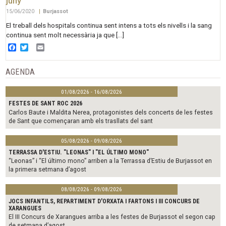
juny
15/06/2020
|
Burjassot
El treball dels hospitals continua sent intens a tots els nivells i la sang
continua sent molt necessària ja que […]
Facebook
Twitter
Email
AGENDA
01/08/2026 - 16/08/2026
FESTES DE SANT ROC 2026
Carlos Baute i Maldita Nerea, protagonistes dels concerts de les festes
de Sant que començaran amb els trasllats del sant
05/08/2026 - 09/08/2026
TERRASSA D'ESTIU. "LEONAS" I "EL ÚLTIMO MONO"
“Leonas” i “El último mono” arriben a la Terrassa d’Estiu de Burjassot en
la primera setmana d’agost
08/08/2026 - 09/08/2026
JOCS INFANTILS, REPARTIMENT D'ORXATA I FARTONS I III CONCURS DE
XARANGUES
El III Concurs de Xarangues arriba a les festes de Burjassot el segon cap
de setmana d’agost