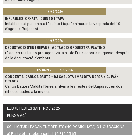
10/08/2026
INFLABLES, ORXATA I QUINTO I TAPA
Inflables d’aigua, orxata i “quinto i tapa” animaran la vesprada del 10
d’agost a Burjassot
11/08/2026
DEGUSTACIÓ D'ENTREPANS I ACTUACIÓ ORQUESTRA PLATINO
L’Orquestra Platino protagonitza la nit de l’11 d’agost a Burjassot després
de la degustació d’embotit
12/08/2026 - 13/08/2026
CONCERTS: CARLOS BAUTE + DJ CARLOTA I MALDITA NEREA + DJ IVÁN
GRANERO
Carlos Baute i Maldita Nerea arriben a les festes de Burjassot en dos
nits dedicades a la música
LLIBRE FESTES SANT ROC 2026
PUNXA ACÍ
SOL·LICITUD I PAGAMENT REBUTS (NO DOMICILIATS) O LIQUIDACIONS
a) Per telèfon: telefonant al 96 316 05 65.