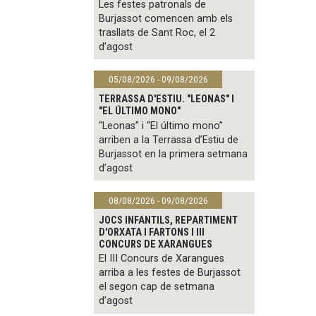
Les festes patronals de
Burjassot comencen amb els
trasllats de Sant Roc, el 2
d’agost
05/08/2026 - 09/08/2026
TERRASSA D'ESTIU. "LEONAS" I
"EL ÚLTIMO MONO"
“Leonas” i “El último mono”
arriben a la Terrassa d’Estiu de
Burjassot en la primera setmana
d’agost
08/08/2026 - 09/08/2026
JOCS INFANTILS, REPARTIMENT
D'ORXATA I FARTONS I III
CONCURS DE XARANGUES
El III Concurs de Xarangues
arriba a les festes de Burjassot
el segon cap de setmana
d’agost