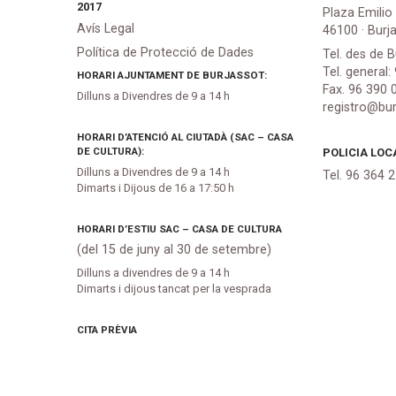
2017
Plaza Emilio
Avís Legal
46100 · Burj
Política de Protecció de Dades
Tel. des de B
Tel. general:
HORARI AJUNTAMENT DE BURJASSOT:
Fax. 96 390 
Dilluns a Divendres de 9 a 14 h
registro@bur
HORARI D’ATENCIÓ AL CIUTADÀ (SAC – CASA
DE CULTURA):
POLICIA LOC
Dilluns a Divendres de 9 a 14 h
Tel. 96 364 
Dimarts i Dijous de 16 a 17:50 h
HORARI D’ESTIU SAC – CASA DE CULTURA
(del 15 de juny al 30 de setembre)
Dilluns a divendres de 9 a 14 h
Dimarts i dijous tancat per la vesprada
CITA PRÈVIA