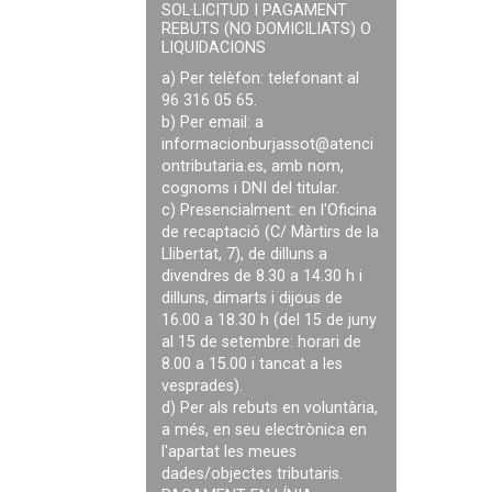
SOL·LICITUD I PAGAMENT
REBUTS (NO DOMICILIATS) O
LIQUIDACIONS
a) Per telèfon: telefonant al
96 316 05 65.
b) Per email: a
informacionburjassot@atenci
ontributaria.es
, amb nom,
cognoms i DNI del titular.
c) Presencialment: en l'Oficina
de recaptació (C/ Màrtirs de la
Llibertat, 7), de dilluns a
divendres de 8.30 a 14.30 h i
dilluns, dimarts i dijous de
16.00 a 18.30 h (del 15 de juny
al 15 de setembre: horari de
8.00 a 15.00 i tancat a les
vesprades).
d) Per als rebuts en voluntària,
a més, en seu electrònica en
l'apartat les meues
dades/objectes tributaris.