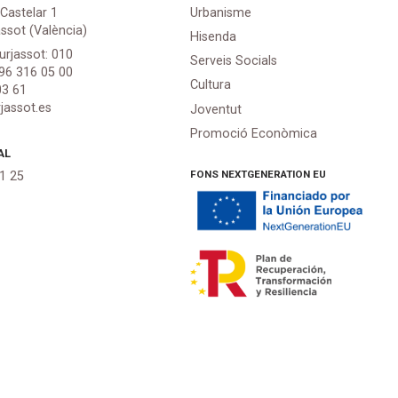
 Castelar 1
Urbanisme
assot (València)
Hisenda
urjassot: 010
Serveis Socials
 96 316 05 00
Cultura
03 61
jassot.es
Joventut
Promoció Econòmica
AL
FONS NEXTGENERATION EU
21 25