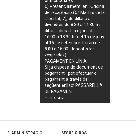
ontributaria.es
.
c) Presencialment: en l'Oficina
de recaptació (C/ Màrtirs de la
Llibertat, 7), de dilluns a
divendres de 8.30 a 14.30 h i
dilluns, dimarts i dijous de
16.00 a 18.30 h (del 15 de juny
al 15 de setembre: horari de
8.00 a 15.00 i tancat a les
vesprades).
PAGAMENT EN LÍNIA:
Si ja disposa de document de
pagament, pot efectuar el
pagament a través del
següent enllaç:
PASSAREL·LA
DE PAGAMENT
+ Info
ací
.
E-ADMINISTRACIÓ
SEGUEIX-NOS