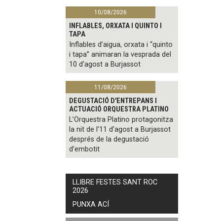
10/08/2026
INFLABLES, ORXATA I QUINTO I
TAPA
Inflables d’aigua, orxata i “quinto
i tapa” animaran la vesprada del
10 d’agost a Burjassot
11/08/2026
DEGUSTACIÓ D'ENTREPANS I
ACTUACIÓ ORQUESTRA PLATINO
L’Orquestra Platino protagonitza
la nit de l’11 d’agost a Burjassot
després de la degustació
d’embotit
LLIBRE FESTES SANT ROC
2026
PUNXA ACÍ