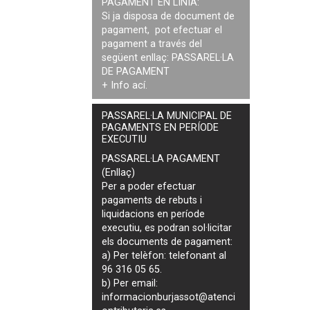
PAGAMENT EN LÍNIA:
Si ja disposa de document de
pagament, pot efectuar el
pagament a través del
següent enllaç:
PASSAREL·LA
DE PAGAMENT
+ Info
ací
.
PASSAREL·LA MUNICIPAL DE
PAGAMENTS EN PERÍODE
EXECUTIU
PASSAREL·LA PAGAMENT
(Enllaç)
Per a poder efectuar
pagaments de
rebuts i
liquidacions en període
executiu
, es podran
sol·licitar
els documents de pagament
:
a) Per telèfon: telefonant al
96 316 05 65.
b) Per email:
informacionburjassot@atenci