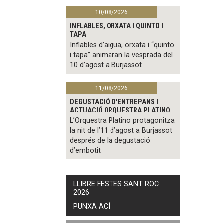
10/08/2026
INFLABLES, ORXATA I QUINTO I
TAPA
Inflables d’aigua, orxata i “quinto
i tapa” animaran la vesprada del
10 d’agost a Burjassot
11/08/2026
DEGUSTACIÓ D'ENTREPANS I
ACTUACIÓ ORQUESTRA PLATINO
L’Orquestra Platino protagonitza
la nit de l’11 d’agost a Burjassot
després de la degustació
d’embotit
LLIBRE FESTES SANT ROC
2026
PUNXA ACÍ