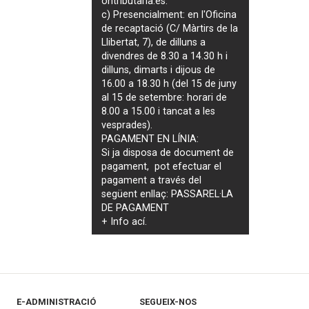
ontributaria.es
.
c) Presencialment: en l'Oficina
de recaptació (C/ Màrtirs de la
Llibertat, 7), de dilluns a
divendres de 8.30 a 14.30 h i
dilluns, dimarts i dijous de
16.00 a 18.30 h (del 15 de juny
al 15 de setembre: horari de
8.00 a 15.00 i tancat a les
vesprades).
PAGAMENT EN LÍNIA:
Si ja disposa de document de
pagament, pot efectuar el
pagament a través del
següent enllaç:
PASSAREL·LA
DE PAGAMENT
+ Info
ací
.
E-ADMINISTRACIÓ
SEGUEIX-NOS