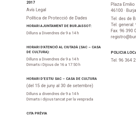
2017
Plaza Emilio
Avís Legal
46100 · Burj
Política de Protecció de Dades
Tel. des de B
Tel. general:
HORARI AJUNTAMENT DE BURJASSOT:
Fax. 96 390 
Dilluns a Divendres de 9 a 14 h
registro@bur
HORARI D’ATENCIÓ AL CIUTADÀ (SAC – CASA
DE CULTURA):
POLICIA LOC
Dilluns a Divendres de 9 a 14 h
Tel. 96 364 
Dimarts i Dijous de 16 a 17:50 h
HORARI D’ESTIU SAC – CASA DE CULTURA
(del 15 de juny al 30 de setembre)
Dilluns a divendres de 9 a 14 h
Dimarts i dijous tancat per la vesprada
CITA PRÈVIA