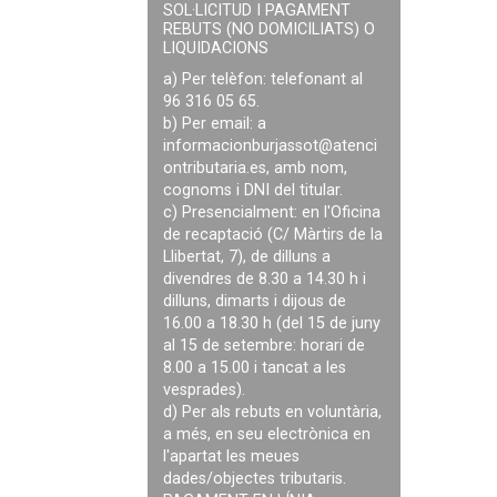
SOL·LICITUD I PAGAMENT
REBUTS (NO DOMICILIATS) O
LIQUIDACIONS
a) Per telèfon: telefonant al
96 316 05 65.
b) Per email: a
informacionburjassot@atenci
ontributaria.es
, amb nom,
cognoms i DNI del titular.
c) Presencialment: en l'Oficina
de recaptació (C/ Màrtirs de la
Llibertat, 7), de dilluns a
divendres de 8.30 a 14.30 h i
dilluns, dimarts i dijous de
16.00 a 18.30 h (del 15 de juny
al 15 de setembre: horari de
8.00 a 15.00 i tancat a les
vesprades).
d) Per als rebuts en voluntària,
a més, en seu electrònica en
l'apartat les meues
dades/objectes tributaris.