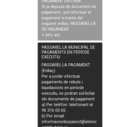
PAGAMENT EN LÍNIA:
Si ja disposa de document de
pagament, pot efectuar el
pagament a través del
següent enllaç:
PASSAREL·LA
DE PAGAMENT
+ Info
ací
.
PASSAREL·LA MUNICIPAL DE
PAGAMENTS EN PERÍODE
EXECUTIU
PASSAREL·LA PAGAMENT
(Enllaç)
Per a poder efectuar
pagaments de
rebuts i
liquidacions en període
executiu
, es podran
sol·licitar
els documents de pagament
:
a) Per telèfon: telefonant al
96 316 05 65.
b) Per email:
informacionburjassot@atenci