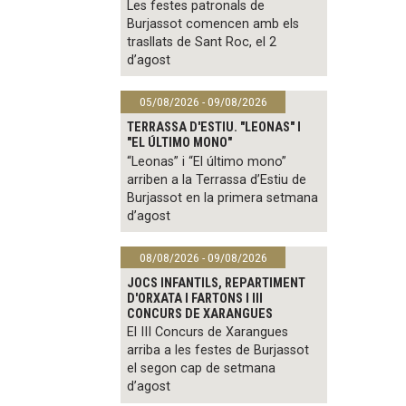
Les festes patronals de
Burjassot comencen amb els
trasllats de Sant Roc, el 2
d’agost
05/08/2026 - 09/08/2026
TERRASSA D'ESTIU. "LEONAS" I
"EL ÚLTIMO MONO"
“Leonas” i “El último mono”
arriben a la Terrassa d’Estiu de
Burjassot en la primera setmana
d’agost
08/08/2026 - 09/08/2026
JOCS INFANTILS, REPARTIMENT
D'ORXATA I FARTONS I III
CONCURS DE XARANGUES
El III Concurs de Xarangues
arriba a les festes de Burjassot
el segon cap de setmana
d’agost