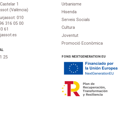
 Castelar 1
Urbanisme
assot (València)
Hisenda
urjassot: 010
Serveis Socials
 96 316 05 00
Cultura
03 61
jassot.es
Joventut
Promoció Econòmica
AL
FONS NEXTGENERATION EU
21 25