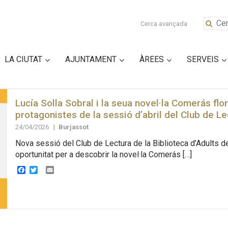
Cerca avançada
LA CIUTAT
AJUNTAMENT
ÀREES
SERVEIS
Lucía Solla Sobral i la seua novel·la Comerás flor
protagonistes de la sessió d’abril del Club de Le
24/04/2026
|
Burjassot
Nova sessió del Club de Lectura de la Biblioteca d’Adults de
oportunitat per a descobrir la novel·la Comerás […]
Facebook
Twitter
Email