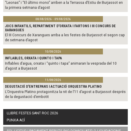
“Leonas” i “El último mono” arriben a la Terrassa d’Estiu de Burjassot en
la primera setmana d’agost
08/08/2026 - 09/08/2026
JOCS INFANTILS, REPARTIMENT D'ORXATA I FARTONS I III CONCURS DE
XARANGUES
El III Concurs de Xarangues arriba a les festes de Burjassot el segon cap
de setmana d’agost
10/08/2026
INFLABLES, ORXATA I QUINTO I TAPA
Inflables d’aigua, orxata i “quinto i tapa” animaran la vesprada del 10
d’agost a Burjassot
11/08/2026
DEGUSTACIÓ D'ENTREPANS I ACTUACIÓ ORQUESTRA PLATINO
L’Orquestra Platino protagonitza la nit de l’11 d’agost a Burjassot després
de la degustació d’embotit
LLIBRE FESTES SANT ROC 2026
PUNXA ACÍ
SOL·LICITUD I PAGAMENT REBUTS (NO DOMICILIATS) O LIQUIDACIONS