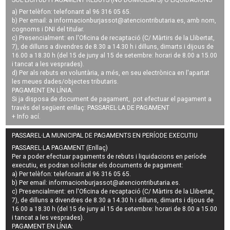
a) Per telèfon: telefonant al 96 316 05 65.
b) Per email: a
informacionburjassot@atenciontributaria.es
, amb nom,
cognoms i DNI del titular.
c) Presencialment: en l'Oficina de recaptació (C/ Màrtirs de la Llibertat,
7), de dilluns a divendres de 8.30 a 14.30 h i dilluns, dimarts i dijous de
16.00 a 18.30 h (del 15 de juny al 15 de setembre: horari de 8.00 a 15.00
i tancat a les vesprades).
d) Per als rebuts en voluntària, a més, en seu electrònica en l'apartat
les meues dades/objectes tributaris.
PAGAMENT EN LÍNIA:
Si ja disposa de document de pagament, pot efectuar el pagament a
través del següent enllaç:
PASSAREL·LA DE PAGAMENT
+ Info
ací
.
PASSAREL·LA MUNICIPAL DE PAGAMENTS EN PERÍODE EXECUTIU
PASSAREL·LA PAGAMENT (Enllaç)
Per a poder efectuar pagaments de
rebuts i liquidacions en període
executiu
, es podran
sol·licitar els documents de pagament
:
a) Per telèfon: telefonant al 96 316 05 65.
b) Per email:
informacionburjassot@atenciontributaria.es
.
c) Presencialment: en l'Oficina de recaptació (C/ Màrtirs de la Llibertat,
7), de dilluns a divendres de 8.30 a 14.30 h i dilluns, dimarts i dijous de
16.00 a 18.30 h (del 15 de juny al 15 de setembre: horari de 8.00 a 15.00
i tancat a les vesprades).
PAGAMENT EN LÍNIA: