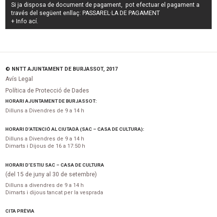
Si ja disposa de document de pagament, pot efectuar el pagament a
través del següent enllaç:
PASSAREL·LA DE PAGAMENT
+ Info
ací
.
© NNTT AJUNTAMENT DE BURJASSOT, 2017
Avís Legal
Política de Protecció de Dades
HORARI AJUNTAMENT DE BURJASSOT:
Dilluns a Divendres de 9 a 14 h
HORARI D’ATENCIÓ AL CIUTADÀ (SAC – CASA DE CULTURA):
Dilluns a Divendres de 9 a 14 h
Dimarts i Dijous de 16 a 17:50 h
HORARI D’ESTIU SAC – CASA DE CULTURA
(del 15 de juny al 30 de setembre)
Dilluns a divendres de 9 a 14 h
Dimarts i dijous tancat per la vesprada
CITA PRÈVIA