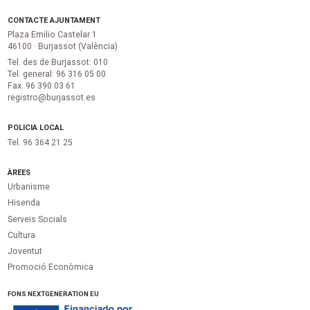
CONTACTE AJUNTAMENT
Plaza Emilio Castelar 1
46100 · Burjassot (València)
Tel. des de Burjassot: 010
Tel. general: 96 316 05 00
Fax. 96 390 03 61
registro@burjassot.es
POLICIA LOCAL
Tel. 96 364 21 25
ÀREES
Urbanisme
Hisenda
Serveis Socials
Cultura
Joventut
Promoció Econòmica
FONS NEXTGENERATION EU