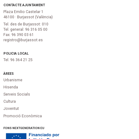
CONTACTE AJUNTAMENT
Plaza Emilio Castelar 1
46100 · Burjassot (València)
Tel. des de Burjassot: 010
Tel. general: 96 316 05 00
Fax. 96 390 03 61
registro@burjassot.es
POLICIA LOCAL
Tel. 96 364 21 25
ÀREES
Urbanisme
Hisenda
Serveis Socials
Cultura
Joventut
Promoció Econòmica
FONS NEXTGENERATION EU