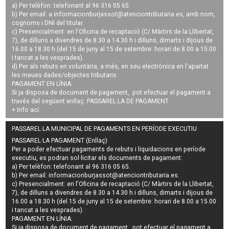
a) Per telèfon: telefonant al 96 316 05 65.
b) Per email: a
informacionburjassot@atenciontributaria.es
, amb nom,
cognoms i DNI del titular.
c) Presencialment: en l'Oficina de recaptació (C/ Màrtirs de la Llibertat,
7), de dilluns a divendres de 8.30 a 14.30 h i dilluns, dimarts i dijous de
16.00 a 18.30 h (del 15 de juny al 15 de setembre: horari de 8.00 a 15.00
i tancat a les vesprades).
d) Per als rebuts en voluntària, a més, en seu electrònica en l'apartat
les meues dades/objectes tributaris.
PAGAMENT EN LÍNIA:
Si ja disposa de document de pagament, pot efectuar el pagament a
través del següent enllaç:
PASSAREL·LA DE PAGAMENT
+ Info
ací
.
PASSAREL·LA MUNICIPAL DE PAGAMENTS EN PERÍODE EXECUTIU
PASSAREL·LA PAGAMENT (Enllaç)
Per a poder efectuar pagaments de
rebuts i liquidacions en període
executiu
, es podran
sol·licitar els documents de pagament
:
a) Per telèfon: telefonant al 96 316 05 65.
b) Per email:
informacionburjassot@atenciontributaria.es
.
c) Presencialment: en l'Oficina de recaptació (C/ Màrtirs de la Llibertat,
7), de dilluns a divendres de 8.30 a 14.30 h i dilluns, dimarts i dijous de
16.00 a 18.30 h (del 15 de juny al 15 de setembre: horari de 8.00 a 15.00
i tancat a les vesprades).
PAGAMENT EN LÍNIA:
Si ja disposa de document de pagament, pot efectuar el pagament a