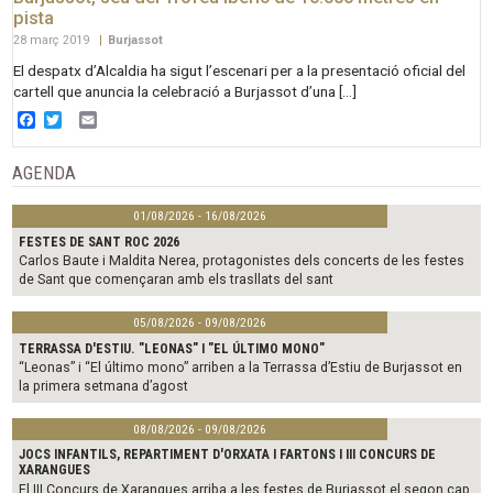
pista
28 març 2019
|
Burjassot
El despatx d’Alcaldia ha sigut l’escenari per a la presentació oficial del
cartell que anuncia la celebració a Burjassot d’una […]
Facebook
Twitter
Email
AGENDA
01/08/2026 - 16/08/2026
FESTES DE SANT ROC 2026
Carlos Baute i Maldita Nerea, protagonistes dels concerts de les festes
de Sant que començaran amb els trasllats del sant
05/08/2026 - 09/08/2026
TERRASSA D'ESTIU. "LEONAS" I "EL ÚLTIMO MONO"
“Leonas” i “El último mono” arriben a la Terrassa d’Estiu de Burjassot en
la primera setmana d’agost
08/08/2026 - 09/08/2026
JOCS INFANTILS, REPARTIMENT D'ORXATA I FARTONS I III CONCURS DE
XARANGUES
El III Concurs de Xarangues arriba a les festes de Burjassot el segon cap