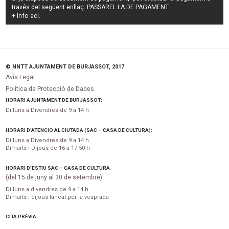
través del següent enllaç:
PASSAREL·LA DE PAGAMENT
+ Info
ací
.
© NNTT AJUNTAMENT DE BURJASSOT, 2017
Avís Legal
Política de Protecció de Dades
HORARI AJUNTAMENT DE BURJASSOT:
Dilluns a Divendres de 9 a 14 h
HORARI D’ATENCIÓ AL CIUTADÀ (SAC – CASA DE CULTURA):
Dilluns a Divendres de 9 a 14 h
Dimarts i Dijous de 16 a 17:50 h
HORARI D’ESTIU SAC – CASA DE CULTURA
(del 15 de juny al 30 de setembre)
Dilluns a divendres de 9 a 14 h
Dimarts i dijous tancat per la vesprada
CITA PRÈVIA