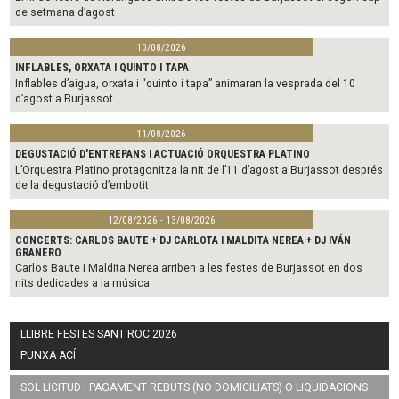
de setmana d’agost
10/08/2026
INFLABLES, ORXATA I QUINTO I TAPA
Inflables d’aigua, orxata i “quinto i tapa” animaran la vesprada del 10
d’agost a Burjassot
11/08/2026
DEGUSTACIÓ D'ENTREPANS I ACTUACIÓ ORQUESTRA PLATINO
L’Orquestra Platino protagonitza la nit de l’11 d’agost a Burjassot després
de la degustació d’embotit
12/08/2026 - 13/08/2026
CONCERTS: CARLOS BAUTE + DJ CARLOTA I MALDITA NEREA + DJ IVÁN
GRANERO
Carlos Baute i Maldita Nerea arriben a les festes de Burjassot en dos
nits dedicades a la música
LLIBRE FESTES SANT ROC 2026
PUNXA ACÍ
SOL·LICITUD I PAGAMENT REBUTS (NO DOMICILIATS) O LIQUIDACIONS