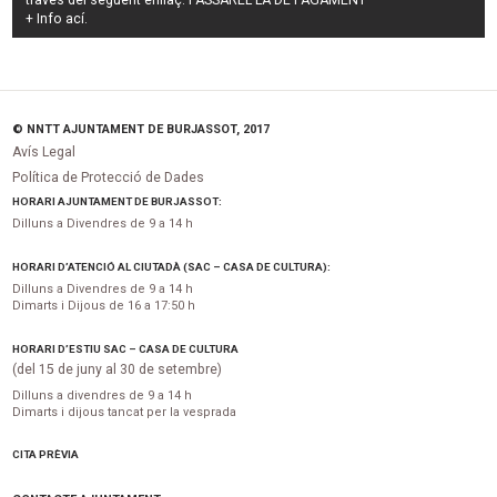
través del següent enllaç:
PASSAREL·LA DE PAGAMENT
+ Info
ací
.
© NNTT AJUNTAMENT DE BURJASSOT, 2017
Avís Legal
Política de Protecció de Dades
HORARI AJUNTAMENT DE BURJASSOT:
Dilluns a Divendres de 9 a 14 h
HORARI D’ATENCIÓ AL CIUTADÀ (SAC – CASA DE CULTURA):
Dilluns a Divendres de 9 a 14 h
Dimarts i Dijous de 16 a 17:50 h
HORARI D’ESTIU SAC – CASA DE CULTURA
(del 15 de juny al 30 de setembre)
Dilluns a divendres de 9 a 14 h
Dimarts i dijous tancat per la vesprada
CITA PRÈVIA