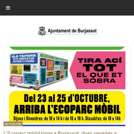
ACTUALITAT
L’Ecoparc mòbil torna a Burjassot, dues vegades a