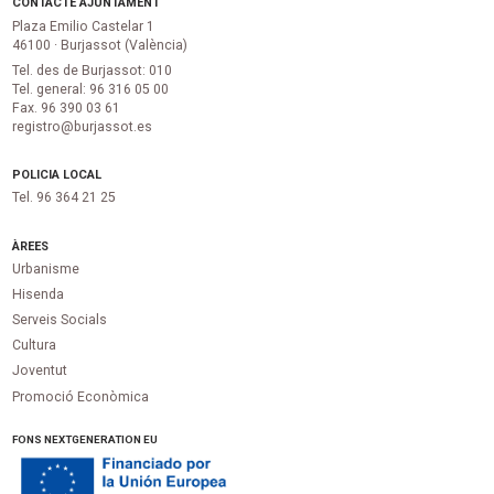
CONTACTE AJUNTAMENT
Plaza Emilio Castelar 1
46100 · Burjassot (València)
Tel. des de Burjassot: 010
Tel. general: 96 316 05 00
Fax. 96 390 03 61
registro@burjassot.es
POLICIA LOCAL
Tel. 96 364 21 25
ÀREES
Urbanisme
Hisenda
Serveis Socials
Cultura
Joventut
Promoció Econòmica
FONS NEXTGENERATION EU