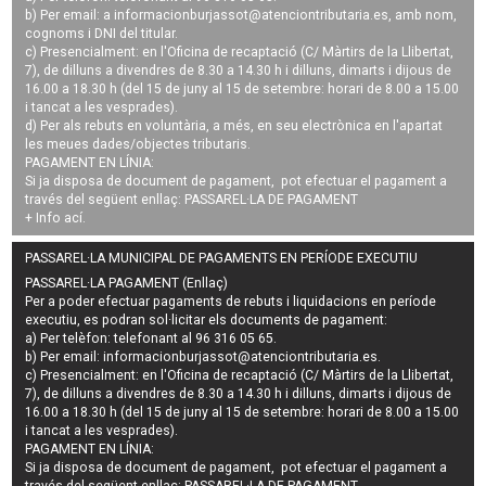
b) Per email: a
informacionburjassot@atenciontributaria.es
, amb nom,
cognoms i DNI del titular.
c) Presencialment: en l'Oficina de recaptació (C/ Màrtirs de la Llibertat,
7), de dilluns a divendres de 8.30 a 14.30 h i dilluns, dimarts i dijous de
16.00 a 18.30 h (del 15 de juny al 15 de setembre: horari de 8.00 a 15.00
i tancat a les vesprades).
d) Per als rebuts en voluntària, a més, en seu electrònica en l'apartat
les meues dades/objectes tributaris.
PAGAMENT EN LÍNIA:
Si ja disposa de document de pagament, pot efectuar el pagament a
través del següent enllaç:
PASSAREL·LA DE PAGAMENT
+ Info
ací
.
PASSAREL·LA MUNICIPAL DE PAGAMENTS EN PERÍODE EXECUTIU
PASSAREL·LA PAGAMENT (Enllaç)
Per a poder efectuar pagaments de
rebuts i liquidacions en període
executiu
, es podran
sol·licitar els documents de pagament
:
a) Per telèfon: telefonant al 96 316 05 65.
b) Per email:
informacionburjassot@atenciontributaria.es
.
c) Presencialment: en l'Oficina de recaptació (C/ Màrtirs de la Llibertat,
7), de dilluns a divendres de 8.30 a 14.30 h i dilluns, dimarts i dijous de
16.00 a 18.30 h (del 15 de juny al 15 de setembre: horari de 8.00 a 15.00
i tancat a les vesprades).
PAGAMENT EN LÍNIA:
Si ja disposa de document de pagament, pot efectuar el pagament a