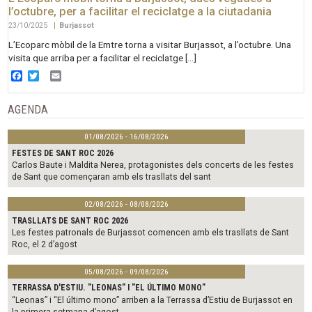
l’octubre, per a facilitar el reciclatge a la ciutadania
23/10/2025
|
Burjassot
L’Ecoparc mòbil de la Emtre torna a visitar Burjassot, a l’octubre. Una
visita que arriba per a facilitar el reciclatge […]
Facebook
Twitter
Email
AGENDA
01/08/2026 - 16/08/2026
FESTES DE SANT ROC 2026
Carlos Baute i Maldita Nerea, protagonistes dels concerts de les festes
de Sant que començaran amb els trasllats del sant
02/08/2026 - 08/08/2026
TRASLLATS DE SANT ROC 2026
Les festes patronals de Burjassot comencen amb els trasllats de Sant
Roc, el 2 d’agost
05/08/2026 - 09/08/2026
TERRASSA D'ESTIU. "LEONAS" I "EL ÚLTIMO MONO"
“Leonas” i “El último mono” arriben a la Terrassa d’Estiu de Burjassot en
la primera setmana d’agost