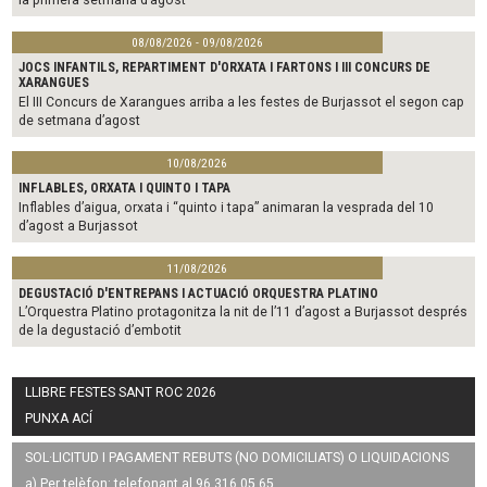
08/08/2026 - 09/08/2026
JOCS INFANTILS, REPARTIMENT D'ORXATA I FARTONS I III CONCURS DE
XARANGUES
El III Concurs de Xarangues arriba a les festes de Burjassot el segon cap
de setmana d’agost
10/08/2026
INFLABLES, ORXATA I QUINTO I TAPA
Inflables d’aigua, orxata i “quinto i tapa” animaran la vesprada del 10
d’agost a Burjassot
11/08/2026
DEGUSTACIÓ D'ENTREPANS I ACTUACIÓ ORQUESTRA PLATINO
L’Orquestra Platino protagonitza la nit de l’11 d’agost a Burjassot després
de la degustació d’embotit
LLIBRE FESTES SANT ROC 2026
PUNXA ACÍ
SOL·LICITUD I PAGAMENT REBUTS (NO DOMICILIATS) O LIQUIDACIONS
a) Per telèfon: telefonant al 96 316 05 65.