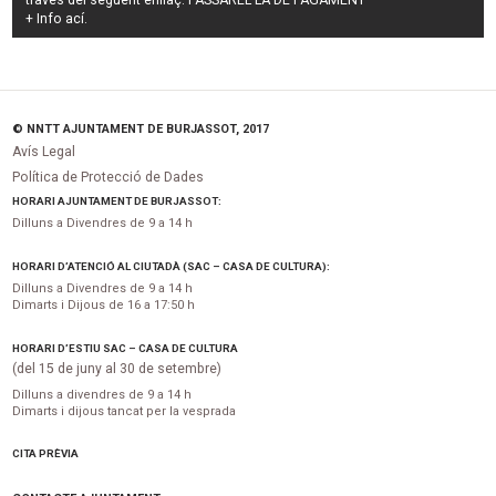
través del següent enllaç:
PASSAREL·LA DE PAGAMENT
+ Info
ací
.
© NNTT AJUNTAMENT DE BURJASSOT, 2017
Avís Legal
Política de Protecció de Dades
HORARI AJUNTAMENT DE BURJASSOT:
Dilluns a Divendres de 9 a 14 h
HORARI D’ATENCIÓ AL CIUTADÀ (SAC – CASA DE CULTURA):
Dilluns a Divendres de 9 a 14 h
Dimarts i Dijous de 16 a 17:50 h
HORARI D’ESTIU SAC – CASA DE CULTURA
(del 15 de juny al 30 de setembre)
Dilluns a divendres de 9 a 14 h
Dimarts i dijous tancat per la vesprada
CITA PRÈVIA