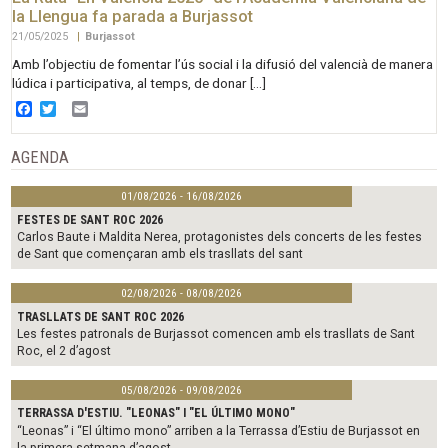
la Llengua fa parada a Burjassot
21/05/2025
|
Burjassot
Amb l’objectiu de fomentar l’ús social i la difusió del valencià de manera
lúdica i participativa, al temps, de donar […]
Facebook
Twitter
Email
AGENDA
01/08/2026 - 16/08/2026
FESTES DE SANT ROC 2026
Carlos Baute i Maldita Nerea, protagonistes dels concerts de les festes
de Sant que començaran amb els trasllats del sant
02/08/2026 - 08/08/2026
TRASLLATS DE SANT ROC 2026
Les festes patronals de Burjassot comencen amb els trasllats de Sant
Roc, el 2 d’agost
05/08/2026 - 09/08/2026
TERRASSA D'ESTIU. "LEONAS" I "EL ÚLTIMO MONO"
“Leonas” i “El último mono” arriben a la Terrassa d’Estiu de Burjassot en
la primera setmana d’agost