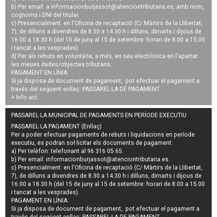
b) Per email: a
informacionburjassot@atenciontributaria.es
, amb nom,
cognoms i DNI del titular.
c) Presencialment: en l'Oficina de recaptació (C/ Màrtirs de la Llibertat,
7), de dilluns a divendres de 8.30 a 14.30 h i dilluns, dimarts i dijous de
16.00 a 18.30 h (del 15 de juny al 15 de setembre: horari de 8.00 a 15.00
i tancat a les vesprades).
d) Per als rebuts en voluntària, a més, en seu electrònica en l'apartat
les meues dades/objectes tributaris.
PAGAMENT EN LÍNIA:
Si ja disposa de document de pagament, pot efectuar el pagament a
través del següent enllaç:
PASSAREL·LA DE PAGAMENT
+ Info
ací
.
PASSAREL·LA MUNICIPAL DE PAGAMENTS EN PERÍODE EXECUTIU
PASSAREL·LA PAGAMENT (Enllaç)
Per a poder efectuar pagaments de
rebuts i liquidacions en període
executiu
, es podran
sol·licitar els documents de pagament
:
a) Per telèfon: telefonant al 96 316 05 65.
b) Per email:
informacionburjassot@atenciontributaria.es
.
c) Presencialment: en l'Oficina de recaptació (C/ Màrtirs de la Llibertat,
7), de dilluns a divendres de 8.30 a 14.30 h i dilluns, dimarts i dijous de
16.00 a 18.30 h (del 15 de juny al 15 de setembre: horari de 8.00 a 15.00
i tancat a les vesprades).
PAGAMENT EN LÍNIA:
Si ja disposa de document de pagament, pot efectuar el pagament a