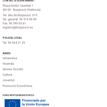
CONTACTE AJUNTAMENT
Plaza Emilio Castelar 1
46100 · Burjassot (València)
Tel. des de Burjassot: 010
Tel. general: 96 316 05 00
Fax. 96 390 03 61
registro@burjassot.es
POLICIA LOCAL
Tel. 96 364 21 25
ÀREES
Urbanisme
Hisenda
Serveis Socials
Cultura
Joventut
Promoció Econòmica
FONS NEXTGENERATION EU