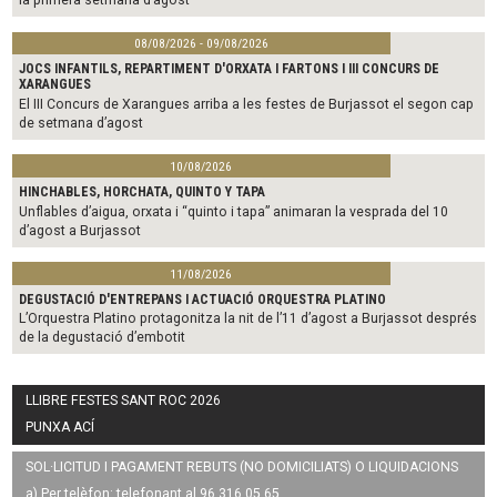
08/08/2026 - 09/08/2026
JOCS INFANTILS, REPARTIMENT D'ORXATA I FARTONS I III CONCURS DE
XARANGUES
El III Concurs de Xarangues arriba a les festes de Burjassot el segon cap
de setmana d’agost
10/08/2026
HINCHABLES, HORCHATA, QUINTO Y TAPA
Unflables d’aigua, orxata i “quinto i tapa” animaran la vesprada del 10
d’agost a Burjassot
11/08/2026
DEGUSTACIÓ D'ENTREPANS I ACTUACIÓ ORQUESTRA PLATINO
L’Orquestra Platino protagonitza la nit de l’11 d’agost a Burjassot després
de la degustació d’embotit
LLIBRE FESTES SANT ROC 2026
PUNXA ACÍ
SOL·LICITUD I PAGAMENT REBUTS (NO DOMICILIATS) O LIQUIDACIONS
a) Per telèfon: telefonant al 96 316 05 65.