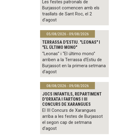
Les festes patronals de
Burjassot comencen amb els
trasllats de Sant Roc, el 2
d’agost
05/08/2026 - 09/08/2026
TERRASSA D'ESTIU. "LEONAS" I
"EL ÚLTIMO MONO"
“Leonas” i “El último mono”
arriben a la Terrassa d’Estiu de
Burjassot en la primera setmana
d’agost
08/08/2026 - 09/08/2026
JOCS INFANTILS, REPARTIMENT
D'ORXATA I FARTONS I III
CONCURS DE XARANGUES
El III Concurs de Xarangues
arriba a les festes de Burjassot
el segon cap de setmana
d’agost