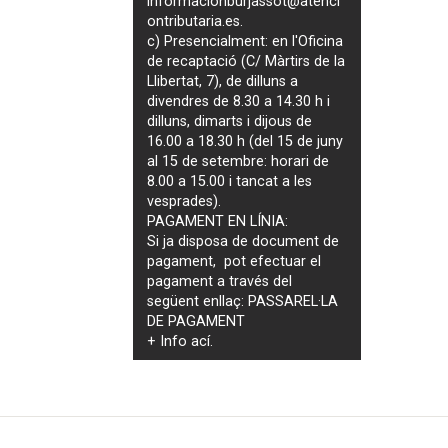
informacionburjassot@atenci
ontributaria.es
.
c) Presencialment: en l'Oficina
de recaptació (C/ Màrtirs de la
Llibertat, 7), de dilluns a
divendres de 8.30 a 14.30 h i
dilluns, dimarts i dijous de
16.00 a 18.30 h (del 15 de juny
al 15 de setembre: horari de
8.00 a 15.00 i tancat a les
vesprades).
PAGAMENT EN LÍNIA:
Si ja disposa de document de
pagament, pot efectuar el
pagament a través del
següent enllaç:
PASSAREL·LA
DE PAGAMENT
+ Info
ací
.