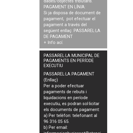
dades/objectes tributaris.
PAGAMENT EN LÍNIA:
Si ja disposa de document de
pagament, pot efectuar el
pagament a través del
següent enllaç:
PASSAREL·LA
DE PAGAMENT
+ Info
ací
.
PASSAREL·LA MUNICIPAL DE
PAGAMENTS EN PERÍODE
EXECUTIU
PASSAREL·LA PAGAMENT
(Enllaç)
Per a poder efectuar
pagaments de
rebuts i
liquidacions en període
executiu
, es podran
sol·licitar
els documents de pagament
:
a) Per telèfon: telefonant al
96 316 05 65.
b) Per email: