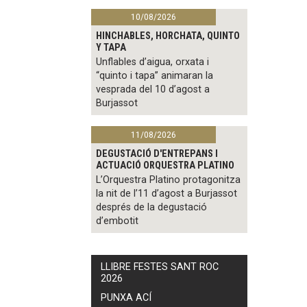
10/08/2026
HINCHABLES, HORCHATA, QUINTO
Y TAPA
Unflables d’aigua, orxata i
“quinto i tapa” animaran la
vesprada del 10 d’agost a
Burjassot
11/08/2026
DEGUSTACIÓ D'ENTREPANS I
ACTUACIÓ ORQUESTRA PLATINO
L’Orquestra Platino protagonitza
la nit de l’11 d’agost a Burjassot
després de la degustació
d’embotit
LLIBRE FESTES SANT ROC
2026
PUNXA ACÍ