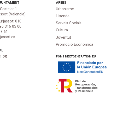
JUNTAMENT
ÀREES
 Castelar 1
Urbanisme
assot (València)
Hisenda
urjassot: 010
Serveis Socials
 96 316 05 00
Cultura
03 61
jassot.es
Joventut
Promoció Econòmica
AL
FONS NEXTGENERATION EU
21 25