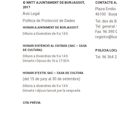
© NNTT AJUNTAMENT DE BURJASSOT,
CONTACTE A
2017
Plaza Emilio
Avís Legal
46100 · Burj
Política de Protecció de Dades
Tel. des de B
Tel. general:
HORARI AJUNTAMENT DE BURJASSOT:
Fax. 96 390 
Dilluns a Divendres de 9 a 14 h
registro@bur
HORARI D’ATENCIÓ AL CIUTADÀ (SAC – CASA
DE CULTURA):
POLICIA LOC
Dilluns a Divendres de 9 a 14 h
Tel. 96 364 
Dimarts i Dijous de 16 a 17:50 h
HORARI D’ESTIU SAC – CASA DE CULTURA
(del 15 de juny al 30 de setembre)
Dilluns a divendres de 9 a 14 h
Dimarts i dijous tancat per la vesprada
CITA PRÈVIA