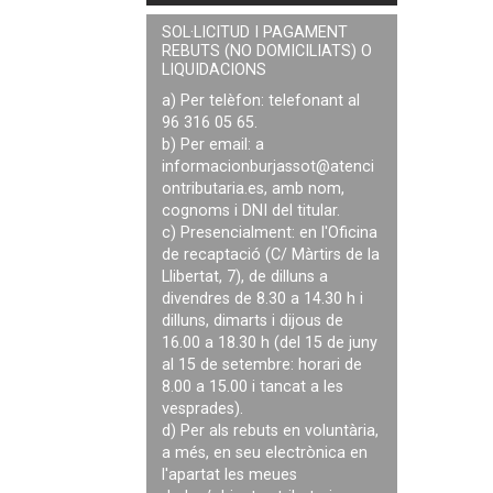
SOL·LICITUD I PAGAMENT
REBUTS (NO DOMICILIATS) O
LIQUIDACIONS
a) Per telèfon: telefonant al
96 316 05 65.
b) Per email: a
informacionburjassot@atenci
ontributaria.es
, amb nom,
cognoms i DNI del titular.
c) Presencialment: en l'Oficina
de recaptació (C/ Màrtirs de la
Llibertat, 7), de dilluns a
divendres de 8.30 a 14.30 h i
dilluns, dimarts i dijous de
16.00 a 18.30 h (del 15 de juny
al 15 de setembre: horari de
8.00 a 15.00 i tancat a les
vesprades).
d) Per als rebuts en voluntària,
a més, en seu electrònica en
l'apartat les meues