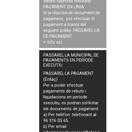
dades/objectes tributaris.
PAGAMENT EN LÍNIA:
Si ja disposa de document de
pagament, pot efectuar el
pagament a través del
següent enllaç:
PASSAREL·LA
DE PAGAMENT
+ Info
ací
.
PASSAREL·LA MUNICIPAL DE
PAGAMENTS EN PERÍODE
EXECUTIU
PASSAREL·LA PAGAMENT
(Enllaç)
Per a poder efectuar
pagaments de
rebuts i
liquidacions en període
executiu
, es podran
sol·licitar
els documents de pagament
:
a) Per telèfon: telefonant al
96 316 05 65.
b) Per email: