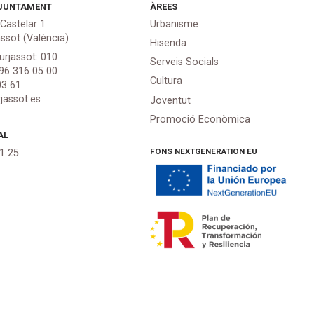
JUNTAMENT
ÀREES
 Castelar 1
Urbanisme
assot (València)
Hisenda
urjassot: 010
Serveis Socials
 96 316 05 00
Cultura
03 61
jassot.es
Joventut
Promoció Econòmica
AL
FONS NEXTGENERATION EU
21 25