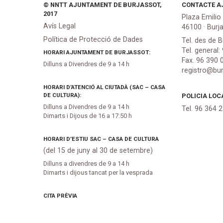
© NNTT AJUNTAMENT DE BURJASSOT,
CONTACTE A
2017
Plaza Emilio
Avís Legal
46100 · Burj
Política de Protecció de Dades
Tel. des de B
Tel. general:
HORARI AJUNTAMENT DE BURJASSOT:
Fax. 96 390 
Dilluns a Divendres de 9 a 14 h
registro@bur
HORARI D’ATENCIÓ AL CIUTADÀ (SAC – CASA
DE CULTURA):
POLICIA LOC
Dilluns a Divendres de 9 a 14 h
Tel. 96 364 
Dimarts i Dijous de 16 a 17:50 h
HORARI D’ESTIU SAC – CASA DE CULTURA
(del 15 de juny al 30 de setembre)
Dilluns a divendres de 9 a 14 h
Dimarts i dijous tancat per la vesprada
CITA PRÈVIA