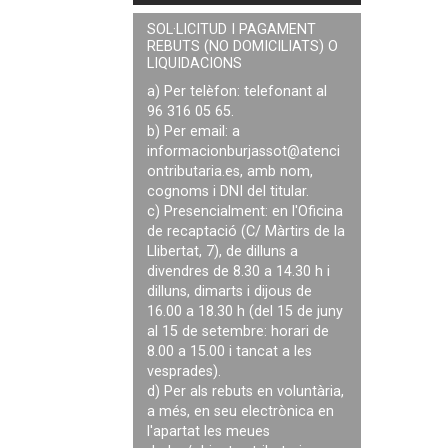
SOL·LICITUD I PAGAMENT
REBUTS (NO DOMICILIATS) O
LIQUIDACIONS
a) Per telèfon: telefonant al
96 316 05 65.
b) Per email: a
informacionburjassot@atenci
ontributaria.es
, amb nom,
cognoms i DNI del titular.
c) Presencialment: en l'Oficina
de recaptació (C/ Màrtirs de la
Llibertat, 7), de dilluns a
divendres de 8.30 a 14.30 h i
dilluns, dimarts i dijous de
16.00 a 18.30 h (del 15 de juny
al 15 de setembre: horari de
8.00 a 15.00 i tancat a les
vesprades).
d) Per als rebuts en voluntària,
a més, en seu electrònica en
l'apartat les meues