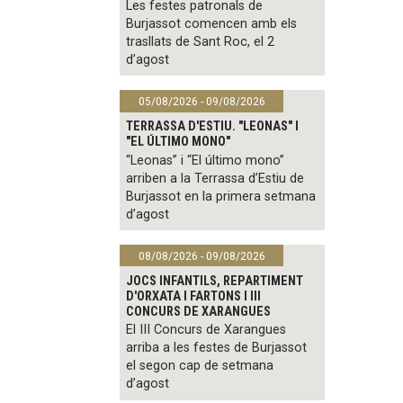
Les festes patronals de
Burjassot comencen amb els
trasllats de Sant Roc, el 2
d’agost
05/08/2026 - 09/08/2026
TERRASSA D'ESTIU. "LEONAS" I
"EL ÚLTIMO MONO"
“Leonas” i “El último mono”
arriben a la Terrassa d’Estiu de
Burjassot en la primera setmana
d’agost
08/08/2026 - 09/08/2026
JOCS INFANTILS, REPARTIMENT
D'ORXATA I FARTONS I III
CONCURS DE XARANGUES
El III Concurs de Xarangues
arriba a les festes de Burjassot
el segon cap de setmana
d’agost