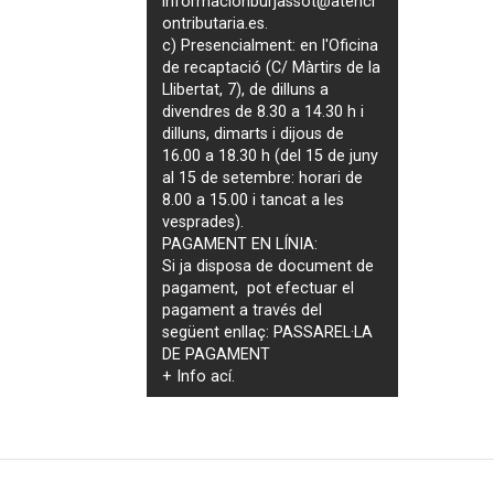
informacionburjassot@atenci
ontributaria.es
.
c) Presencialment: en l'Oficina
de recaptació (C/ Màrtirs de la
Llibertat, 7), de dilluns a
divendres de 8.30 a 14.30 h i
dilluns, dimarts i dijous de
16.00 a 18.30 h (del 15 de juny
al 15 de setembre: horari de
8.00 a 15.00 i tancat a les
vesprades).
PAGAMENT EN LÍNIA:
Si ja disposa de document de
pagament, pot efectuar el
pagament a través del
següent enllaç:
PASSAREL·LA
DE PAGAMENT
+ Info
ací
.