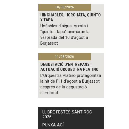
10/08/2026
HINCHABLES, HORCHATA, QUINTO
Y TAPA
Unflables d’aigua, orxata i
“quinto i tapa” animaran la
vesprada del 10 d’agost a
Burjassot
11/08/2026
DEGUSTACIÓ D'ENTREPANS I
ACTUACIÓ ORQUESTRA PLATINO
L’Orquestra Platino protagonitza
la nit de l’11 d’agost a Burjassot
després de la degustació
d’embotit
LLIBRE FESTES SANT ROC
2026
PUNXA ACÍ