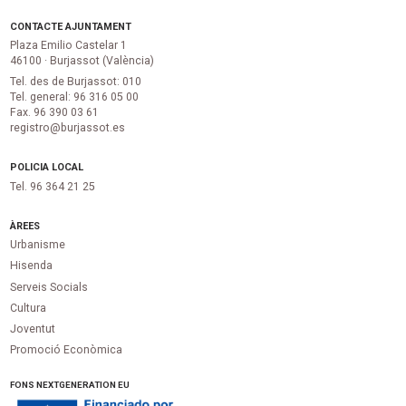
CONTACTE AJUNTAMENT
Plaza Emilio Castelar 1
46100 · Burjassot (València)
Tel. des de Burjassot: 010
Tel. general: 96 316 05 00
Fax. 96 390 03 61
registro@burjassot.es
POLICIA LOCAL
Tel. 96 364 21 25
ÀREES
Urbanisme
Hisenda
Serveis Socials
Cultura
Joventut
Promoció Econòmica
FONS NEXTGENERATION EU