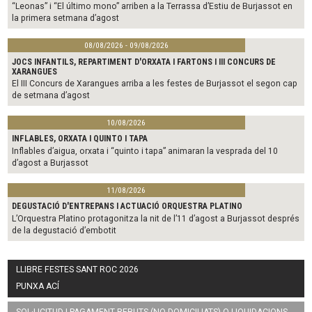
“Leonas” i “El último mono” arriben a la Terrassa d’Estiu de Burjassot en
la primera setmana d’agost
08/08/2026 - 09/08/2026
JOCS INFANTILS, REPARTIMENT D'ORXATA I FARTONS I III CONCURS DE
XARANGUES
El III Concurs de Xarangues arriba a les festes de Burjassot el segon cap
de setmana d’agost
10/08/2026
INFLABLES, ORXATA I QUINTO I TAPA
Inflables d’aigua, orxata i “quinto i tapa” animaran la vesprada del 10
d’agost a Burjassot
11/08/2026
DEGUSTACIÓ D'ENTREPANS I ACTUACIÓ ORQUESTRA PLATINO
L’Orquestra Platino protagonitza la nit de l’11 d’agost a Burjassot després
de la degustació d’embotit
LLIBRE FESTES SANT ROC 2026
PUNXA ACÍ
SOL·LICITUD I PAGAMENT REBUTS (NO DOMICILIATS) O LIQUIDACIONS