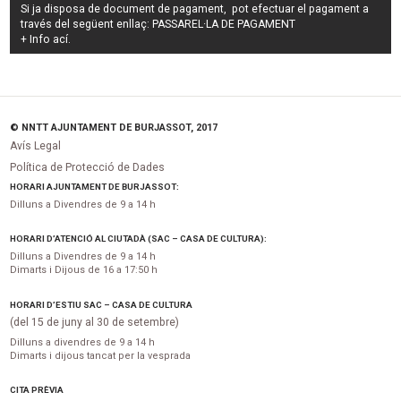
Si ja disposa de document de pagament, pot efectuar el pagament a
través del següent enllaç:
PASSAREL·LA DE PAGAMENT
+ Info
ací
.
© NNTT AJUNTAMENT DE BURJASSOT, 2017
Avís Legal
Política de Protecció de Dades
HORARI AJUNTAMENT DE BURJASSOT:
Dilluns a Divendres de 9 a 14 h
HORARI D’ATENCIÓ AL CIUTADÀ (SAC – CASA DE CULTURA):
Dilluns a Divendres de 9 a 14 h
Dimarts i Dijous de 16 a 17:50 h
HORARI D’ESTIU SAC – CASA DE CULTURA
(del 15 de juny al 30 de setembre)
Dilluns a divendres de 9 a 14 h
Dimarts i dijous tancat per la vesprada
CITA PRÈVIA