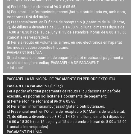
a) Per telèfon: telefonant al 96 316 05 65.
b) Per email: a
informacionburjassot@atenciontributaria.es
, amb nom,
cognoms i DNI del titular.
c) Presencialment: en l'Oficina de recaptació (C/ Màrtirs de la Llibertat,
7), de dilluns a divendres de 8.30 a 14.30 h i dilluns, dimarts i dijous de
16.00 a 18.30 h (del 15 de juny al 15 de setembre: horari de 8.00 a 15.00
i tancat a les vesprades).
d) Per als rebuts en voluntària, a més, en seu electrònica en l'apartat
les meues dades/objectes tributaris.
PAGAMENT EN LÍNIA:
Si ja disposa de document de pagament, pot efectuar el pagament a
través del següent enllaç:
PASSAREL·LA DE PAGAMENT
+ Info
ací
.
PASSAREL·LA MUNICIPAL DE PAGAMENTS EN PERÍODE EXECUTIU
PASSAREL·LA PAGAMENT (Enllaç)
Per a poder efectuar pagaments de
rebuts i liquidacions en període
executiu
, es podran
sol·licitar els documents de pagament
:
a) Per telèfon: telefonant al 96 316 05 65.
b) Per email:
informacionburjassot@atenciontributaria.es
.
c) Presencialment: en l'Oficina de recaptació (C/ Màrtirs de la Llibertat,
7), de dilluns a divendres de 8.30 a 14.30 h i dilluns, dimarts i dijous de
16.00 a 18.30 h (del 15 de juny al 15 de setembre: horari de 8.00 a 15.00
i tancat a les vesprades).
PAGAMENT EN LÍNIA: