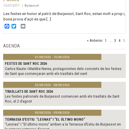
15/07/2017
|
Burjassot
Les festes en honor al patró de Burjassot, Sant Roc, estan molt a prop i,
bona prova d’açò és que […]
Facebook
Twitter
Email
« Anterior
1
…
3
4
5
AGENDA
01/08/2026 - 16/08/2026
FESTES DE SANT ROC 2026
Carlos Baute i Maldita Nerea, protagonistes dels concerts de les festes
de Sant que començaran amb els trasllats del sant
02/08/2026 - 08/08/2026
TRASLLATS DE SANT ROC 2026
Les festes patronals de Burjassot comencen amb els trasllats de Sant
Roc, el 2 d’agost
05/08/2026 - 09/08/2026
TERRASSA D'ESTIU. "LEONAS" I "EL ÚLTIMO MONO"
“Leonas” i “El último mono” arriben a la Terrassa d’Estiu de Burjassot en