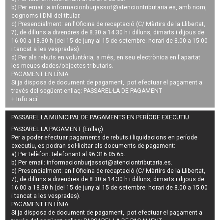
b) Per email: a
informacionburjassot@atenciontributaria.es
, amb nom,
cognoms i DNI del titular.
c) Presencialment: en l'Oficina de recaptació (C/ Màrtirs de la Llibertat,
7), de dilluns a divendres de 8.30 a 14.30 h i dilluns, dimarts i dijous de
16.00 a 18.30 h (del 15 de juny al 15 de setembre: horari de 8.00 a 15.00
i tancat a les vesprades).
d) Per als rebuts en voluntària, a més, en seu electrònica en l'apartat
les meues dades/objectes tributaris.
PAGAMENT EN LÍNIA:
Si ja disposa de document de pagament, pot efectuar el pagament a
través del següent enllaç:
PASSAREL·LA DE PAGAMENT
+ Info
ací
.
PASSAREL·LA MUNICIPAL DE PAGAMENTS EN PERÍODE EXECUTIU
PASSAREL·LA PAGAMENT (Enllaç)
Per a poder efectuar pagaments de
rebuts i liquidacions en període
executiu
, es podran
sol·licitar els documents de pagament
:
a) Per telèfon: telefonant al 96 316 05 65.
b) Per email:
informacionburjassot@atenciontributaria.es
.
c) Presencialment: en l'Oficina de recaptació (C/ Màrtirs de la Llibertat,
7), de dilluns a divendres de 8.30 a 14.30 h i dilluns, dimarts i dijous de
16.00 a 18.30 h (del 15 de juny al 15 de setembre: horari de 8.00 a 15.00
i tancat a les vesprades).
PAGAMENT EN LÍNIA:
Si ja disposa de document de pagament, pot efectuar el pagament a