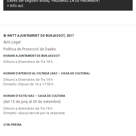
través del següent enllaç:
PASSAREL·LA DE PAGAMENT
+ Info
ací
.
© NNTT AJUNTAMENT DE BURJASSOT, 2017
Avís Legal
Política de Protecció de Dades
HORARI AJUNTAMENT DE BURJASSOT:
Dilluns a Divendres de 9 a 14 h
HORARI D’ATENCIÓ AL CIUTADÀ (SAC – CASA DE CULTURA):
Dilluns a Divendres de 9 a 14 h
Dimarts i Dijous de 16 a 17:50 h
HORARI D’ESTIU SAC – CASA DE CULTURA
(del 15 de juny al 30 de setembre)
Dilluns a divendres de 9 a 14 h
Dimarts i dijous tancat per la vesprada
CITA PRÈVIA