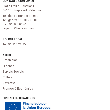
CONTACTE AJUNTAMENT
Plaza Emilio Castelar 1
46100 · Burjassot (València)
Tel. des de Burjassot: 010
Tel. general: 96 316 05 00
Fax. 96 390 03 61
registro@burjassot.es
POLICIA LOCAL
Tel. 96 364 21 25
ÀREES
Urbanisme
Hisenda
Serveis Socials
Cultura
Joventut
Promoció Econòmica
FONS NEXTGENERATION EU