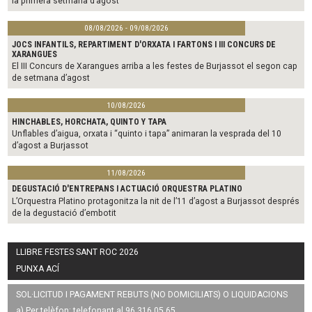
la primera setmana d’agost
08/08/2026 - 09/08/2026
JOCS INFANTILS, REPARTIMENT D'ORXATA I FARTONS I III CONCURS DE
XARANGUES
El III Concurs de Xarangues arriba a les festes de Burjassot el segon cap
de setmana d’agost
10/08/2026
HINCHABLES, HORCHATA, QUINTO Y TAPA
Unflables d’aigua, orxata i “quinto i tapa” animaran la vesprada del 10
d’agost a Burjassot
11/08/2026
DEGUSTACIÓ D'ENTREPANS I ACTUACIÓ ORQUESTRA PLATINO
L’Orquestra Platino protagonitza la nit de l’11 d’agost a Burjassot després
de la degustació d’embotit
LLIBRE FESTES SANT ROC 2026
PUNXA ACÍ
SOL·LICITUD I PAGAMENT REBUTS (NO DOMICILIATS) O LIQUIDACIONS
a) Per telèfon: telefonant al 96 316 05 65.