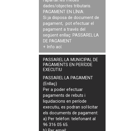
l'apartat les meues
dades/objectes tributaris.
PAGAMENT EN LÍNIA:
Si ja disposa de document de
pagament, pot efectuar el
pagament a través del
següent enllaç:
PASSAREL·LA
DE PAGAMENT
+ Info
ací
.
PASSAREL·LA MUNICIPAL DE
PAGAMENTS EN PERÍODE
EXECUTIU
PASSAREL·LA PAGAMENT
(Enllaç)
Per a poder efectuar
pagaments de
rebuts i
liquidacions en període
executiu
, es podran
sol·licitar
els documents de pagament
:
a) Per telèfon: telefonant al
96 316 05 65.
b) Per email: