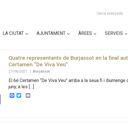
Cerca avançada
LA CIUTAT
AJUNTAMENT
ÀREES
SERVEIS
Quatre representants de Burjassot en la final a
Certamen “De Viva Veu”
27/06/2021
|
Burjassot
El 6é Certamen “De Viva Veu” arriba a la seua fi i diumenge
juny, a les […]
Facebook
Twitter
Email