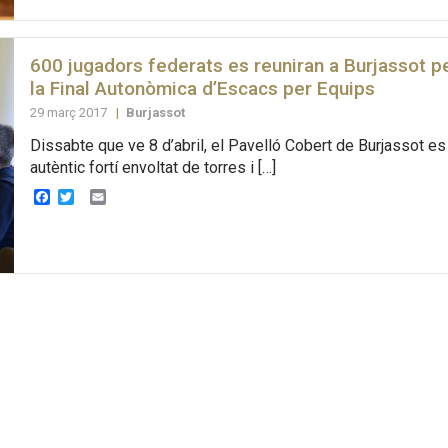
600 jugadors federats es reuniran a Burjassot pe
la Final Autonòmica d’Escacs per Equips
29 març 2017
|
Burjassot
Dissabte que ve 8 d’abril, el Pavelló Cobert de Burjassot es
autèntic fortí envoltat de torres i […]
Facebook
Twitter
Email