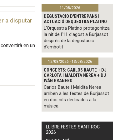
11/08/2026
DEGUSTACIÓ D'ENTREPANS I
r a disputar
ACTUACIÓ ORQUESTRA PLATINO
L’Orquestra Platino protagonitza
la nit de l’11 d’agost a Burjassot
després de la degustació
 convertirà en un
d’embotit
12/08/2026 - 13/08/2026
CONCERTS: CARLOS BAUTE + DJ
CARLOTA I MALDITA NEREA + DJ
IVÁN GRANERO
Carlos Baute i Maldita Nerea
arriben a les festes de Burjassot
en dos nits dedicades a la
música
LLIBRE FESTES SANT ROC
2026