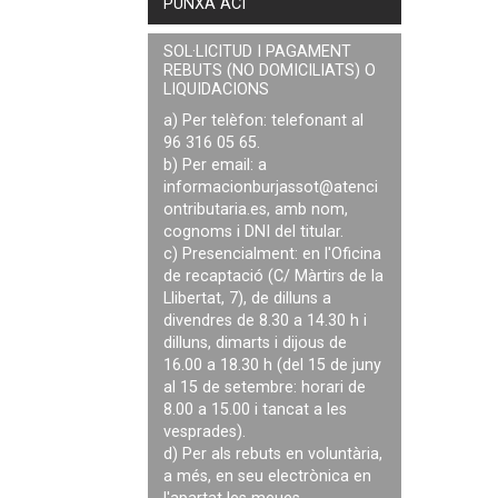
PUNXA ACÍ
SOL·LICITUD I PAGAMENT
REBUTS (NO DOMICILIATS) O
LIQUIDACIONS
a) Per telèfon: telefonant al
96 316 05 65.
b) Per email: a
informacionburjassot@atenci
ontributaria.es
, amb nom,
cognoms i DNI del titular.
c) Presencialment: en l'Oficina
de recaptació (C/ Màrtirs de la
Llibertat, 7), de dilluns a
divendres de 8.30 a 14.30 h i
dilluns, dimarts i dijous de
16.00 a 18.30 h (del 15 de juny
al 15 de setembre: horari de
8.00 a 15.00 i tancat a les
vesprades).
d) Per als rebuts en voluntària,
a més, en seu electrònica en