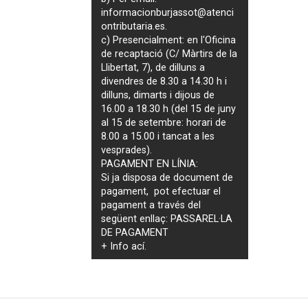
informacionburjassot@atenci
ontributaria.es
.
c) Presencialment: en l'Oficina
de recaptació (C/ Màrtirs de la
Llibertat, 7), de dilluns a
divendres de 8.30 a 14.30 h i
dilluns, dimarts i dijous de
16.00 a 18.30 h (del 15 de juny
al 15 de setembre: horari de
8.00 a 15.00 i tancat a les
vesprades).
PAGAMENT EN LÍNIA:
Si ja disposa de document de
pagament, pot efectuar el
pagament a través del
següent enllaç:
PASSAREL·LA
DE PAGAMENT
+ Info
ací
.