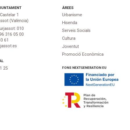
JUNTAMENT
ÀREES
 Castelar 1
Urbanisme
assot (València)
Hisenda
urjassot: 010
Serveis Socials
 96 316 05 00
Cultura
03 61
jassot.es
Joventut
Promoció Econòmica
AL
FONS NEXTGENERATION EU
21 25