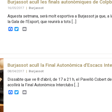
Burjassot acull les finals autonòmiques de Colp
16/05/2017
|
Burjassot
Aquesta setmana, serà molt esportiva a Burjassot ja que, a l
la Gala de l’Esport, que reunirà a tots […]
Facebook
Twitter
Email
Burjassot acull la Final Autonòmica d’Escacs Int
08/04/2017
|
Burjassot
Dissabte que ve 8 d’abril, de 17 a 21 h, el Pavelló Cobert d
acollirà la Final Autonòmica Interclubs […]
Facebook
Twitter
Email