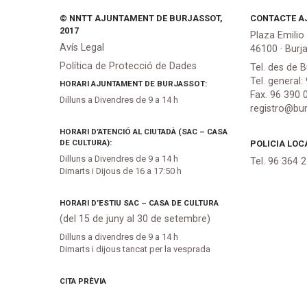
© NNTT AJUNTAMENT DE BURJASSOT,
CONTACTE A
2017
Plaza Emilio
Avís Legal
46100 · Burj
Política de Protecció de Dades
Tel. des de B
Tel. general:
HORARI AJUNTAMENT DE BURJASSOT:
Fax. 96 390 
Dilluns a Divendres de 9 a 14 h
registro@bur
HORARI D’ATENCIÓ AL CIUTADÀ (SAC – CASA
DE CULTURA):
POLICIA LOC
Dilluns a Divendres de 9 a 14 h
Tel. 96 364 
Dimarts i Dijous de 16 a 17:50 h
HORARI D’ESTIU SAC – CASA DE CULTURA
(del 15 de juny al 30 de setembre)
Dilluns a divendres de 9 a 14 h
Dimarts i dijous tancat per la vesprada
CITA PRÈVIA