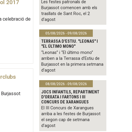
bol 2017
Les festes patronals de
Burjassot comencen amb els
trasllats de Sant Roc, el 2
a celebració de
d’agost
05/08/2026 - 09/08/2026
TERRASSA D'ESTIU. "LEONAS" I
"EL ÚLTIMO MONO"
“Leonas” i “El último mono”
arriben a la Terrassa d’Estiu de
Burjassot en la primera setmana
d’agost
erclubs
08/08/2026 - 09/08/2026
JOCS INFANTILS, REPARTIMENT
e Burjassot
D'ORXATA I FARTONS I III
CONCURS DE XARANGUES
El III Concurs de Xarangues
arriba a les festes de Burjassot
el segon cap de setmana
d’agost