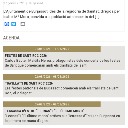
27 gener 2022
|
Burjassot
L’Ajuntament de Burjassot, des de la regidoria de Sanitat, dirigida per
Isabel Mª Mora, convida a la població adolescents del […]
Facebook
Twitter
Email
AGENDA
01/08/2026 - 16/08/2026
FESTES DE SANT ROC 2026
Carlos Baute i Maldita Nerea, protagonistes dels concerts de les festes
de Sant que començaran amb els trasllats del sant
02/08/2026 - 08/08/2026
TRASLLATS DE SANT ROC 2026
Les festes patronals de Burjassot comencen amb els trasllats de Sant
Roc, el 2 d’agost
05/08/2026 - 09/08/2026
TERRASSA D'ESTIU. "LEONAS" I "EL ÚLTIMO MONO"
“Leonas” i “El último mono” arriben a la Terrassa d’Estiu de Burjassot en
la primera setmana d’agost