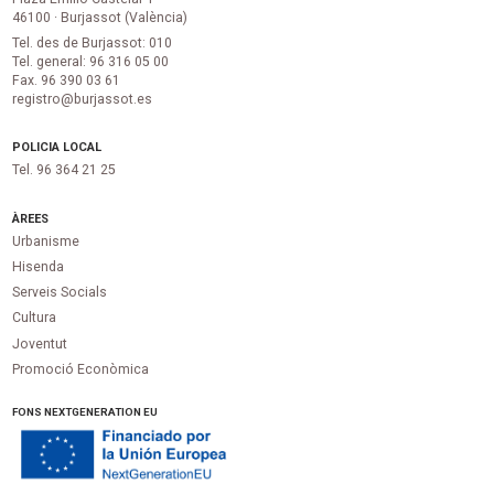
46100 · Burjassot (València)
Tel. des de Burjassot: 010
Tel. general: 96 316 05 00
Fax. 96 390 03 61
registro@burjassot.es
POLICIA LOCAL
Tel. 96 364 21 25
ÀREES
Urbanisme
Hisenda
Serveis Socials
Cultura
Joventut
Promoció Econòmica
FONS NEXTGENERATION EU