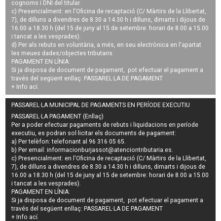
cognoms i DNI del titular.
c) Presencialment: en l'Oficina de recaptació (C/ Màrtirs de la Llibertat,
7), de dilluns a divendres de 8.30 a 14.30 h i dilluns, dimarts i dijous de
16.00 a 18.30 h (del 15 de juny al 15 de setembre: horari de 8.00 a 15.00
i tancat a les vesprades).
d) Per als rebuts en voluntària, a més, en seu electrònica en l'apartat
les meues dades/objectes tributaris.
PAGAMENT EN LÍNIA:
Si ja disposa de document de pagament, pot efectuar el pagament a
través del següent enllaç:
PASSAREL·LA DE PAGAMENT
+ Info
ací
.
PASSAREL·LA MUNICIPAL DE PAGAMENTS EN PERÍODE EXECUTIU
PASSAREL·LA PAGAMENT (Enllaç)
Per a poder efectuar pagaments de
rebuts i liquidacions en període
executiu
, es podran
sol·licitar els documents de pagament
:
a) Per telèfon: telefonant al 96 316 05 65.
b) Per email:
informacionburjassot@atenciontributaria.es
.
c) Presencialment: en l'Oficina de recaptació (C/ Màrtirs de la Llibertat,
7), de dilluns a divendres de 8.30 a 14.30 h i dilluns, dimarts i dijous de
16.00 a 18.30 h (del 15 de juny al 15 de setembre: horari de 8.00 a 15.00
i tancat a les vesprades).
PAGAMENT EN LÍNIA:
Si ja disposa de document de pagament, pot efectuar el pagament a
través del següent enllaç:
PASSAREL·LA DE PAGAMENT
+ Info
ací
.