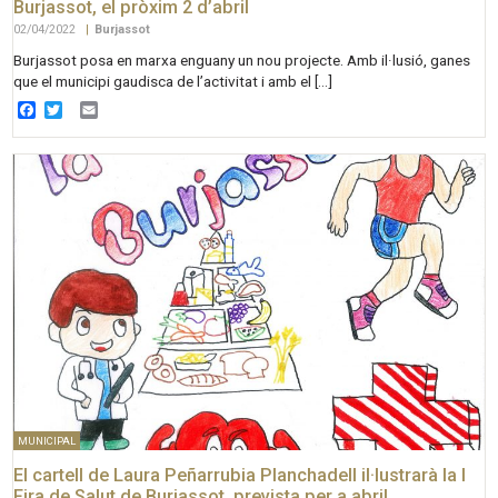
Burjassot, el pròxim 2 d’abril
02/04/2022
|
Burjassot
Burjassot posa en marxa enguany un nou projecte. Amb il·lusió, ganes
que el municipi gaudisca de l’activitat i amb el […]
Facebook
Twitter
Email
MUNICIPAL
El cartell de Laura Peñarrubia Planchadell il·lustrarà la I
Fira de Salut de Burjassot, prevista per a abril