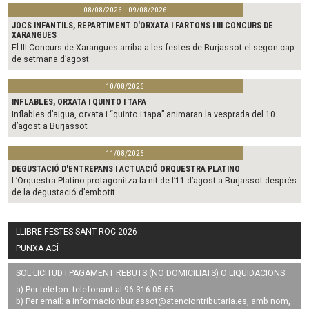
08/08/2026 - 09/08/2026
JOCS INFANTILS, REPARTIMENT D'ORXATA I FARTONS I III CONCURS DE
XARANGUES
El III Concurs de Xarangues arriba a les festes de Burjassot el segon cap
de setmana d’agost
10/08/2026
INFLABLES, ORXATA I QUINTO I TAPA
Inflables d’aigua, orxata i “quinto i tapa” animaran la vesprada del 10
d’agost a Burjassot
11/08/2026
DEGUSTACIÓ D'ENTREPANS I ACTUACIÓ ORQUESTRA PLATINO
L’Orquestra Platino protagonitza la nit de l’11 d’agost a Burjassot després
de la degustació d’embotit
LLIBRE FESTES SANT ROC 2026
PUNXA ACÍ
SOL·LICITUD I PAGAMENT REBUTS (NO DOMICILIATS) O LIQUIDACIONS
a) Per telèfon: telefonant al 96 316 05 65.
b) Per email: a
informacionburjassot@atenciontributaria.es
, amb nom,