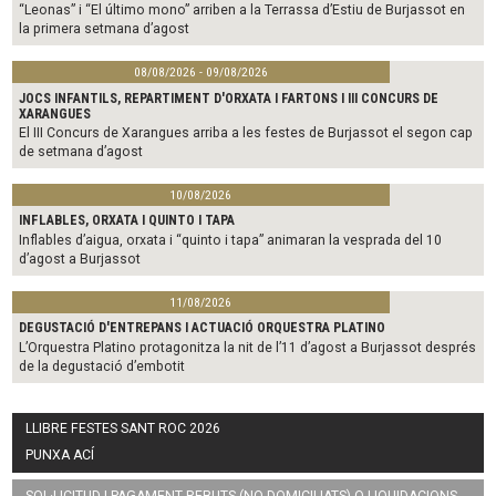
“Leonas” i “El último mono” arriben a la Terrassa d’Estiu de Burjassot en
la primera setmana d’agost
08/08/2026 - 09/08/2026
JOCS INFANTILS, REPARTIMENT D'ORXATA I FARTONS I III CONCURS DE
XARANGUES
El III Concurs de Xarangues arriba a les festes de Burjassot el segon cap
de setmana d’agost
10/08/2026
INFLABLES, ORXATA I QUINTO I TAPA
Inflables d’aigua, orxata i “quinto i tapa” animaran la vesprada del 10
d’agost a Burjassot
11/08/2026
DEGUSTACIÓ D'ENTREPANS I ACTUACIÓ ORQUESTRA PLATINO
L’Orquestra Platino protagonitza la nit de l’11 d’agost a Burjassot després
de la degustació d’embotit
LLIBRE FESTES SANT ROC 2026
PUNXA ACÍ
SOL·LICITUD I PAGAMENT REBUTS (NO DOMICILIATS) O LIQUIDACIONS