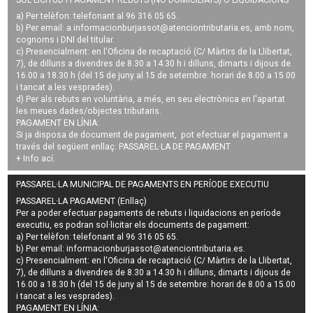
a) Per telèfon: telefonant al 96 316 05 65.
b) Per email: a
informacionburjassot@atenciontributaria.es
, amb nom,
cognoms i DNI del titular.
c) Presencialment: en l'Oficina de recaptació (C/ Màrtirs de la Llibertat,
7), de dilluns a divendres de 8.30 a 14.30 h i dilluns, dimarts i dijous de
16.00 a 18.30 h (del 15 de juny al 15 de setembre: horari de 8.00 a 15.00
i tancat a les vesprades).
d) Per als rebuts en voluntària, a més, en seu electrònica en l'apartat
les meues dades/objectes tributaris.
PAGAMENT EN LÍNIA:
Si ja disposa de document de pagament, pot efectuar el pagament a
través del següent enllaç:
PASSAREL·LA DE PAGAMENT
+ Info
ací
.
PASSAREL·LA MUNICIPAL DE PAGAMENTS EN PERÍODE EXECUTIU
PASSAREL·LA PAGAMENT (Enllaç)
Per a poder efectuar pagaments de
rebuts i liquidacions en període
executiu
, es podran
sol·licitar els documents de pagament
:
a) Per telèfon: telefonant al 96 316 05 65.
b) Per email:
informacionburjassot@atenciontributaria.es
.
c) Presencialment: en l'Oficina de recaptació (C/ Màrtirs de la Llibertat,
7), de dilluns a divendres de 8.30 a 14.30 h i dilluns, dimarts i dijous de
16.00 a 18.30 h (del 15 de juny al 15 de setembre: horari de 8.00 a 15.00
i tancat a les vesprades).
PAGAMENT EN LÍNIA: