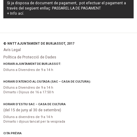
Si ja disposa de document de pagament, pot efectuar el pagament a
través del següent enllaç:
PASSAREL·LA DE PAGAMENT
+ Info
ací
.
© NNTT AJUNTAMENT DE BURJASSOT, 2017
Avís Legal
Política de Protecció de Dades
HORARI AJUNTAMENT DE BURJASSOT:
Dilluns a Divendres de 9 a 14 h
HORARI D’ATENCIÓ AL CIUTADÀ (SAC – CASA DE CULTURA):
Dilluns a Divendres de 9 a 14 h
Dimarts i Dijous de 16 a 17:50 h
HORARI D’ESTIU SAC – CASA DE CULTURA
(del 15 de juny al 30 de setembre)
Dilluns a divendres de 9 a 14 h
Dimarts i dijous tancat per la vesprada
CITA PRÈVIA