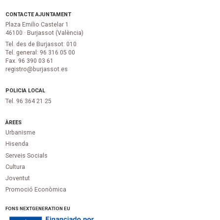
CONTACTE AJUNTAMENT
Plaza Emilio Castelar 1
46100 · Burjassot (València)
Tel. des de Burjassot: 010
Tel. general: 96 316 05 00
Fax. 96 390 03 61
registro@burjassot.es
POLICIA LOCAL
Tel. 96 364 21 25
ÀREES
Urbanisme
Hisenda
Serveis Socials
Cultura
Joventut
Promoció Econòmica
FONS NEXTGENERATION EU