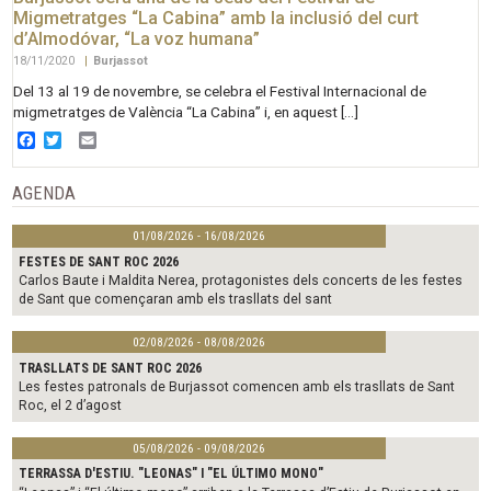
Migmetratges “La Cabina” amb la inclusió del curt
d’Almodóvar, “La voz humana”
18/11/2020
|
Burjassot
Del 13 al 19 de novembre, se celebra el Festival Internacional de
migmetratges de València “La Cabina” i, en aquest […]
Facebook
Twitter
Email
AGENDA
01/08/2026 - 16/08/2026
FESTES DE SANT ROC 2026
Carlos Baute i Maldita Nerea, protagonistes dels concerts de les festes
de Sant que començaran amb els trasllats del sant
02/08/2026 - 08/08/2026
TRASLLATS DE SANT ROC 2026
Les festes patronals de Burjassot comencen amb els trasllats de Sant
Roc, el 2 d’agost
05/08/2026 - 09/08/2026
TERRASSA D'ESTIU. "LEONAS" I "EL ÚLTIMO MONO"