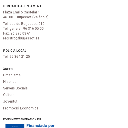
CONTACTE AJUNTAMENT
Plaza Emilio Castelar 1
46100 · Burjassot (València)
Tel. des de Burjassot: 010
Tel. general: 96 316 05 00
Fax. 96 390 03 61
registro@burjassot.es
POLICIA LOCAL
Tel. 96 364 21 25
ÀREES
Urbanisme
Hisenda
Serveis Socials
Cultura
Joventut
Promoció Econòmica
FONS NEXTGENERATION EU