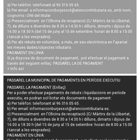
a) Per telèfon: telefonant al 96 316 05 65.
b) Per email: a
informacionburjassot@atenciontributaria.es
, amb nom,
cognoms i DNI del titular.
c) Presencialment: en l'Oficina de recaptació (C/ Màrtirs de la Llibertat,
7), de dilluns a divendres de 8.30 a 14.30 h i dilluns, dimarts i dijous de
16.00 a 18.30 h (del 15 de juny al 15 de setembre: horari de 8.00 a 15.00
i tancat a les vesprades).
d) Per als rebuts en voluntària, a més, en seu electrònica en l'apartat
les meues dades/objectes tributaris.
PAGAMENT EN LÍNIA:
Si ja disposa de document de pagament, pot efectuar el pagament a
través del següent enllaç:
PASSAREL·LA DE PAGAMENT
+ Info
ací
.
PASSAREL·LA MUNICIPAL DE PAGAMENTS EN PERÍODE EXECUTIU
PASSAREL·LA PAGAMENT (Enllaç)
Per a poder efectuar pagaments de
rebuts i liquidacions en període
executiu
, es podran
sol·licitar els documents de pagament
:
a) Per telèfon: telefonant al 96 316 05 65.
b) Per email:
informacionburjassot@atenciontributaria.es
.
c) Presencialment: en l'Oficina de recaptació (C/ Màrtirs de la Llibertat,
7), de dilluns a divendres de 8.30 a 14.30 h i dilluns, dimarts i dijous de
16.00 a 18.30 h (del 15 de juny al 15 de setembre: horari de 8.00 a 15.00
i tancat a les vesprades).
PAGAMENT EN LÍNIA: