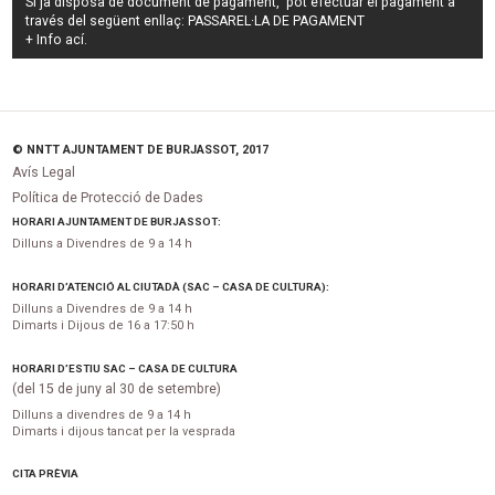
Si ja disposa de document de pagament, pot efectuar el pagament a
través del següent enllaç:
PASSAREL·LA DE PAGAMENT
+ Info
ací
.
© NNTT AJUNTAMENT DE BURJASSOT, 2017
Avís Legal
Política de Protecció de Dades
HORARI AJUNTAMENT DE BURJASSOT:
Dilluns a Divendres de 9 a 14 h
HORARI D’ATENCIÓ AL CIUTADÀ (SAC – CASA DE CULTURA):
Dilluns a Divendres de 9 a 14 h
Dimarts i Dijous de 16 a 17:50 h
HORARI D’ESTIU SAC – CASA DE CULTURA
(del 15 de juny al 30 de setembre)
Dilluns a divendres de 9 a 14 h
Dimarts i dijous tancat per la vesprada
CITA PRÈVIA