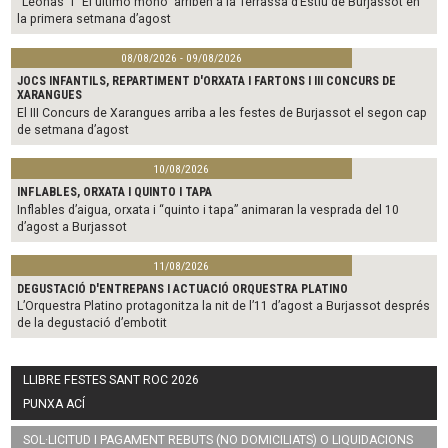
“Leonas” i “El último mono” arriben a la Terrassa d’Estiu de Burjassot en
la primera setmana d’agost
08/08/2026 - 09/08/2026
JOCS INFANTILS, REPARTIMENT D'ORXATA I FARTONS I III CONCURS DE
XARANGUES
El III Concurs de Xarangues arriba a les festes de Burjassot el segon cap
de setmana d’agost
10/08/2026
INFLABLES, ORXATA I QUINTO I TAPA
Inflables d’aigua, orxata i “quinto i tapa” animaran la vesprada del 10
d’agost a Burjassot
11/08/2026
DEGUSTACIÓ D'ENTREPANS I ACTUACIÓ ORQUESTRA PLATINO
L’Orquestra Platino protagonitza la nit de l’11 d’agost a Burjassot després
de la degustació d’embotit
LLIBRE FESTES SANT ROC 2026
PUNXA ACÍ
SOL·LICITUD I PAGAMENT REBUTS (NO DOMICILIATS) O LIQUIDACIONS