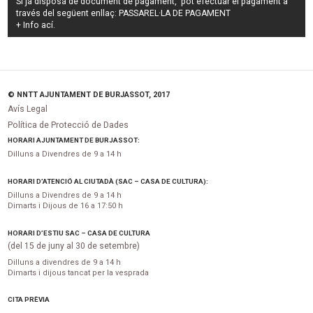
Si ja disposa de document de pagament, pot efectuar el pagament a
través del següent enllaç:
PASSAREL·LA DE PAGAMENT
+ Info
ací
.
© NNTT AJUNTAMENT DE BURJASSOT, 2017
Avís Legal
Política de Protecció de Dades
HORARI AJUNTAMENT DE BURJASSOT:
Dilluns a Divendres de 9 a 14 h
HORARI D’ATENCIÓ AL CIUTADÀ (SAC – CASA DE CULTURA):
Dilluns a Divendres de 9 a 14 h
Dimarts i Dijous de 16 a 17:50 h
HORARI D’ESTIU SAC – CASA DE CULTURA
(del 15 de juny al 30 de setembre)
Dilluns a divendres de 9 a 14 h
Dimarts i dijous tancat per la vesprada
CITA PRÈVIA