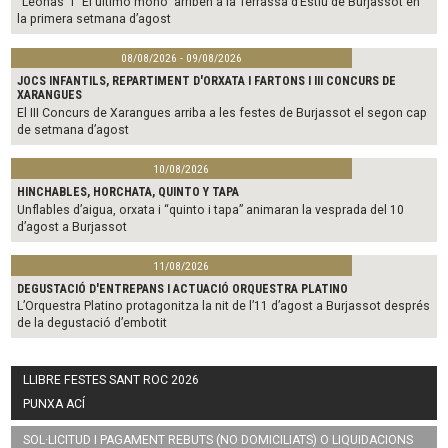
“Leonas” i “El último mono” arriben a la Terrassa d’Estiu de Burjassot en
la primera setmana d’agost
08/08/2026 - 09/08/2026
JOCS INFANTILS, REPARTIMENT D'ORXATA I FARTONS I III CONCURS DE
XARANGUES
El III Concurs de Xarangues arriba a les festes de Burjassot el segon cap
de setmana d’agost
10/08/2026
HINCHABLES, HORCHATA, QUINTO Y TAPA
Unflables d’aigua, orxata i “quinto i tapa” animaran la vesprada del 10
d’agost a Burjassot
11/08/2026
DEGUSTACIÓ D'ENTREPANS I ACTUACIÓ ORQUESTRA PLATINO
L’Orquestra Platino protagonitza la nit de l’11 d’agost a Burjassot després
de la degustació d’embotit
LLIBRE FESTES SANT ROC 2026
PUNXA ACÍ
SOL·LICITUD I PAGAMENT REBUTS (NO DOMICILIATS) O LIQUIDACIONS