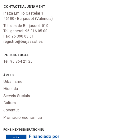
CONTACTE AJUNTAMENT
Plaza Emilio Castelar 1
46100 · Burjassot (València)
Tel. des de Burjassot: 010
Tel. general: 96 316 05 00
Fax. 96 390 03 61
registro@burjassot.es
POLICIA LOCAL
Tel. 96 364 21 25
ÀREES
Urbanisme
Hisenda
Serveis Socials
Cultura
Joventut
Promoció Econòmica
FONS NEXTGENERATION EU