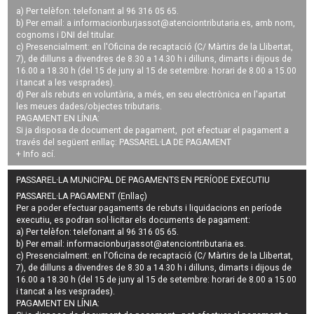
a) Per telèfon: telefonant al 96 316 05 65.
b) Per email: a
informacionburjassot@atenciontributaria.es
, amb nom,
cognoms i DNI del titular.
c) Presencialment: en l'Oficina de recaptació (C/ Màrtirs de la Llibertat,
7), de dilluns a divendres de 8.30 a 14.30 h i dilluns, dimarts i dijous de
16.00 a 18.30 h (del 15 de juny al 15 de setembre: horari de 8.00 a 15.00
i tancat a les vesprades).
d) Per als rebuts en voluntària, a més, en seu electrònica en l'apartat
les meues dades/objectes tributaris.
PAGAMENT EN LÍNIA:
Si ja disposa de document de pagament, pot efectuar el pagament a
través del següent enllaç:
PASSAREL·LA DE PAGAMENT
+ Info
ací
.
PASSAREL·LA MUNICIPAL DE PAGAMENTS EN PERÍODE EXECUTIU
PASSAREL·LA PAGAMENT (Enllaç)
Per a poder efectuar pagaments de
rebuts i liquidacions en període
executiu
, es podran
sol·licitar els documents de pagament
:
a) Per telèfon: telefonant al 96 316 05 65.
b) Per email:
informacionburjassot@atenciontributaria.es
.
c) Presencialment: en l'Oficina de recaptació (C/ Màrtirs de la Llibertat,
7), de dilluns a divendres de 8.30 a 14.30 h i dilluns, dimarts i dijous de
16.00 a 18.30 h (del 15 de juny al 15 de setembre: horari de 8.00 a 15.00
i tancat a les vesprades).
PAGAMENT EN LÍNIA: