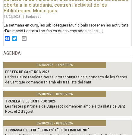
oberta a la ciutadania, centren l’activitat de les
Biblioteques Municipals
16/02/2023
|
Burjassot
La setmana en curs, les Biblioteques Municipals reprenen les activitats
d’Animació Lectora i ho fan en dues vesprades en les […]
Facebook
Twitter
Email
AGENDA
01/08/2026 - 16/08/2026
FESTES DE SANT ROC 2026
Carlos Baute i Maldita Nerea, protagonistes dels concerts de les festes
de Sant que començaran amb els trasllats del sant
02/08/2026 - 08/08/2026
TRASLLATS DE SANT ROC 2026
Les festes patronals de Burjassot comencen amb els trasllats de Sant
Roc, el 2 d’agost
05/08/2026 - 09/08/2026
TERRASSA D'ESTIU. "LEONAS" I "EL ÚLTIMO MONO"