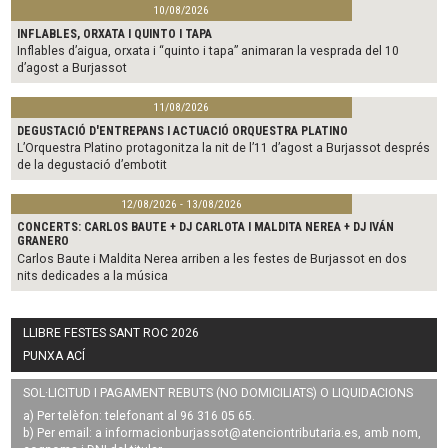
10/08/2026
INFLABLES, ORXATA I QUINTO I TAPA
Inflables d’aigua, orxata i “quinto i tapa” animaran la vesprada del 10
d’agost a Burjassot
11/08/2026
DEGUSTACIÓ D'ENTREPANS I ACTUACIÓ ORQUESTRA PLATINO
L’Orquestra Platino protagonitza la nit de l’11 d’agost a Burjassot després
de la degustació d’embotit
12/08/2026 - 13/08/2026
CONCERTS: CARLOS BAUTE + DJ CARLOTA I MALDITA NEREA + DJ IVÁN
GRANERO
Carlos Baute i Maldita Nerea arriben a les festes de Burjassot en dos
nits dedicades a la música
LLIBRE FESTES SANT ROC 2026
PUNXA ACÍ
SOL·LICITUD I PAGAMENT REBUTS (NO DOMICILIATS) O LIQUIDACIONS
a) Per telèfon: telefonant al 96 316 05 65.
b) Per email: a
informacionburjassot@atenciontributaria.es
, amb nom,