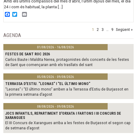
Amb els últims compassos del mes d’abril, l’últim dijous del mes, el dia
24 i com és habitual, la planta […]
Facebook
Twitter
Email
1
2
3
…
9
Següent »
AGENDA
01/08/2026 - 16/08/2026
FESTES DE SANT ROC 2026
Carlos Baute i Maldita Nerea, protagonistes dels concerts de les festes
de Sant que començaran amb els trasllats del sant
05/08/2026 - 09/08/2026
TERRASSA D'ESTIU. "LEONAS" I "EL ÚLTIMO MONO"
“Leonas” i “El último mono” arriben a la Terrassa d’Estiu de Burjassot en
la primera setmana d’agost
08/08/2026 - 09/08/2026
JOCS INFANTILS, REPARTIMENT D'ORXATA I FARTONS I III CONCURS DE
XARANGUES
El III Concurs de Xarangues arriba a les festes de Burjassot el segon cap
de setmana d’agost