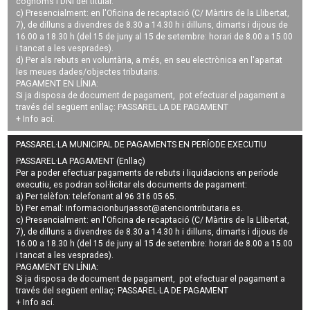
cognoms i DNI del titular.
c) Presencialment: en l'Oficina de recaptació (C/ Màrtirs de la Llibertat,
7), de dilluns a divendres de 8.30 a 14.30 h i dilluns, dimarts i dijous de
16.00 a 18.30 h (del 15 de juny al 15 de setembre: horari de 8.00 a 15.00
i tancat a les vesprades).
d) Per als rebuts en voluntària, a més, en seu electrònica en l'apartat
les meues dades/objectes tributaris.
PAGAMENT EN LÍNIA:
Si ja disposa de document de pagament, pot efectuar el pagament a
través del següent enllaç:
PASSAREL·LA DE PAGAMENT
+ Info
ací
.
PASSAREL·LA MUNICIPAL DE PAGAMENTS EN PERÍODE EXECUTIU
PASSAREL·LA PAGAMENT (Enllaç)
Per a poder efectuar pagaments de
rebuts i liquidacions en període
executiu
, es podran
sol·licitar els documents de pagament
:
a) Per telèfon: telefonant al 96 316 05 65.
b) Per email:
informacionburjassot@atenciontributaria.es
.
c) Presencialment: en l'Oficina de recaptació (C/ Màrtirs de la Llibertat,
7), de dilluns a divendres de 8.30 a 14.30 h i dilluns, dimarts i dijous de
16.00 a 18.30 h (del 15 de juny al 15 de setembre: horari de 8.00 a 15.00
i tancat a les vesprades).
PAGAMENT EN LÍNIA:
Si ja disposa de document de pagament, pot efectuar el pagament a
través del següent enllaç:
PASSAREL·LA DE PAGAMENT
+ Info
ací
.