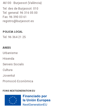
46100 · Burjassot (València)
Tel. des de Burjassot: 010
Tel. general: 96 316 05 00
Fax. 96 390 03 61
registro@burjassot.es
POLICIA LOCAL
Tel. 96 364 21 25
ÀREES
Urbanisme
Hisenda
Serveis Socials
Cultura
Joventut
Promoció Econòmica
FONS NEXTGENERATION EU