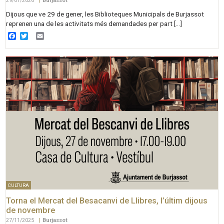
29/01/2026
|
Burjassot
Dijous que ve 29 de gener, les Biblioteques Municipals de Burjassot
reprenen una de les activitats més demandades per part […]
Facebook
Twitter
Email
CULTURA
Torna el Mercat del Besacanvi de Llibres, l’últim dijous
de novembre
27/11/2025
|
Burjassot