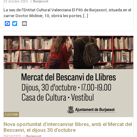
23 octubre 2025
|
Burjassot
La seu de l’Entitat Cultural Valenciana El Piló de Burjassot, situada en el
carrer Doctor Moliner, 10, obrirà les portes, […]
Facebook
Twitter
Email
CULTURA
Nova oportunitat d’intercanviar llibres, amb el Mercat del
Bescanvi, el dijous 30 d’octubre
30/10/2025
|
Burjassot