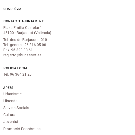
CITA PRÈVIA
CONTACTE AJUNTAMENT
Plaza Emilio Castelar 1
46100 · Burjassot (València)
Tel. des de Burjassot: 010
Tel. general: 96 316 05 00
Fax. 96 390 03 61
registro@burjassot.es
POLICIA LOCAL
Tel. 96 364 21 25
ÀREES
Urbanisme
Hisenda
Serveis Socials
Cultura
Joventut
Promoció Econòmica