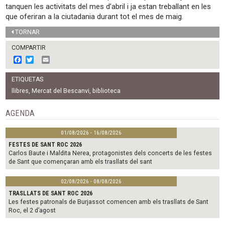
tanquen les activitats del mes d’abril i ja estan treballant en les
que oferiran a la ciutadania durant tot el mes de maig.
TORNAR
COMPARTIR
F
T
E
a
w
m
c
i
a
ETIQUETAS
e
t
i
b
t
l
llibres
,
Mercat del Bescanvi
,
biblioteca
o
e
o
r
AGENDA
k
01/08/2026 - 16/08/2026
FESTES DE SANT ROC 2026
Carlos Baute i Maldita Nerea, protagonistes dels concerts de les festes
de Sant que començaran amb els trasllats del sant
02/08/2026 - 08/08/2026
TRASLLATS DE SANT ROC 2026
Les festes patronals de Burjassot comencen amb els trasllats de Sant
Roc, el 2 d’agost