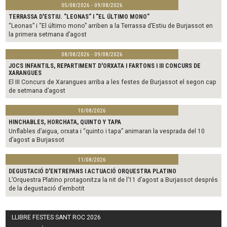
05/08/2026 - 09/08/2026
TERRASSA D'ESTIU. "LEONAS" I "EL ÚLTIMO MONO"
“Leonas” i “El último mono” arriben a la Terrassa d’Estiu de Burjassot en
la primera setmana d’agost
08/08/2026 - 09/08/2026
JOCS INFANTILS, REPARTIMENT D'ORXATA I FARTONS I III CONCURS DE
XARANGUES
El III Concurs de Xarangues arriba a les festes de Burjassot el segon cap
de setmana d’agost
10/08/2026
HINCHABLES, HORCHATA, QUINTO Y TAPA
Unflables d’aigua, orxata i “quinto i tapa” animaran la vesprada del 10
d’agost a Burjassot
11/08/2026
DEGUSTACIÓ D'ENTREPANS I ACTUACIÓ ORQUESTRA PLATINO
L’Orquestra Platino protagonitza la nit de l’11 d’agost a Burjassot després
de la degustació d’embotit
LLIBRE FESTES SANT ROC 2026