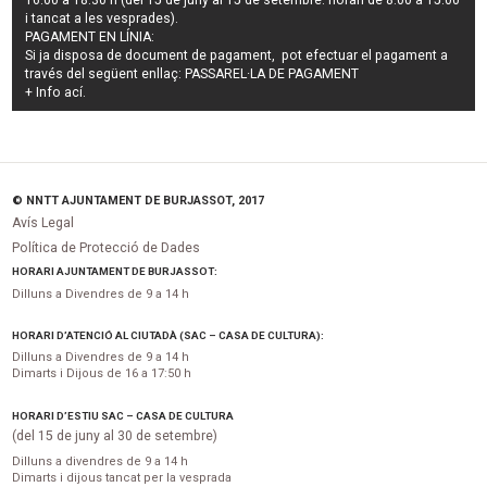
16.00 a 18.30 h (del 15 de juny al 15 de setembre: horari de 8.00 a 15.00
i tancat a les vesprades).
PAGAMENT EN LÍNIA:
Si ja disposa de document de pagament, pot efectuar el pagament a
través del següent enllaç:
PASSAREL·LA DE PAGAMENT
+ Info
ací
.
© NNTT AJUNTAMENT DE BURJASSOT, 2017
Avís Legal
Política de Protecció de Dades
HORARI AJUNTAMENT DE BURJASSOT:
Dilluns a Divendres de 9 a 14 h
HORARI D’ATENCIÓ AL CIUTADÀ (SAC – CASA DE CULTURA):
Dilluns a Divendres de 9 a 14 h
Dimarts i Dijous de 16 a 17:50 h
HORARI D’ESTIU SAC – CASA DE CULTURA
(del 15 de juny al 30 de setembre)
Dilluns a divendres de 9 a 14 h
Dimarts i dijous tancat per la vesprada