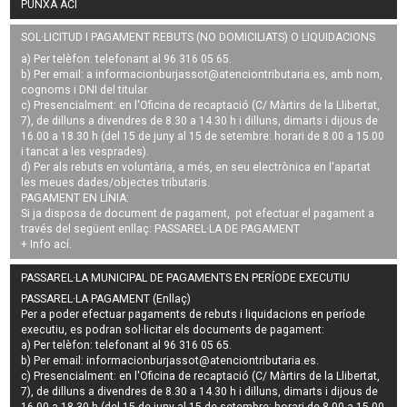
PUNXA ACÍ
SOL·LICITUD I PAGAMENT REBUTS (NO DOMICILIATS) O LIQUIDACIONS
a) Per telèfon: telefonant al 96 316 05 65.
b) Per email: a
informacionburjassot@atenciontributaria.es
, amb nom,
cognoms i DNI del titular.
c) Presencialment: en l'Oficina de recaptació (C/ Màrtirs de la Llibertat,
7), de dilluns a divendres de 8.30 a 14.30 h i dilluns, dimarts i dijous de
16.00 a 18.30 h (del 15 de juny al 15 de setembre: horari de 8.00 a 15.00
i tancat a les vesprades).
d) Per als rebuts en voluntària, a més, en seu electrònica en l'apartat
les meues dades/objectes tributaris.
PAGAMENT EN LÍNIA:
Si ja disposa de document de pagament, pot efectuar el pagament a
través del següent enllaç:
PASSAREL·LA DE PAGAMENT
+ Info
ací
.
PASSAREL·LA MUNICIPAL DE PAGAMENTS EN PERÍODE EXECUTIU
PASSAREL·LA PAGAMENT (Enllaç)
Per a poder efectuar pagaments de
rebuts i liquidacions en període
executiu
, es podran
sol·licitar els documents de pagament
:
a) Per telèfon: telefonant al 96 316 05 65.
b) Per email:
informacionburjassot@atenciontributaria.es
.
c) Presencialment: en l'Oficina de recaptació (C/ Màrtirs de la Llibertat,
7), de dilluns a divendres de 8.30 a 14.30 h i dilluns, dimarts i dijous de