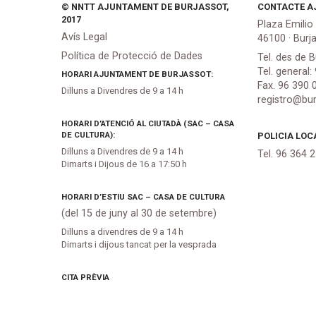
© NNTT AJUNTAMENT DE BURJASSOT,
CONTACTE A
2017
Plaza Emilio
Avís Legal
46100 · Burj
Política de Protecció de Dades
Tel. des de B
Tel. general:
HORARI AJUNTAMENT DE BURJASSOT:
Fax. 96 390 
Dilluns a Divendres de 9 a 14 h
registro@bur
HORARI D’ATENCIÓ AL CIUTADÀ (SAC – CASA
DE CULTURA):
POLICIA LOC
Dilluns a Divendres de 9 a 14 h
Tel. 96 364 
Dimarts i Dijous de 16 a 17:50 h
HORARI D’ESTIU SAC – CASA DE CULTURA
(del 15 de juny al 30 de setembre)
Dilluns a divendres de 9 a 14 h
Dimarts i dijous tancat per la vesprada
CITA PRÈVIA