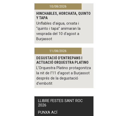
10/08/2026
HINCHABLES, HORCHATA, QUINTO
Y TAPA
Unflables d’aigua, orxata i
“quinto i tapa” animaran la
vesprada del 10 d’agost a
Burjassot
11/08/2026
DEGUSTACIÓ D'ENTREPANS I
ACTUACIÓ ORQUESTRA PLATINO
L’Orquestra Platino protagonitza
la nit de l’11 d’agost a Burjassot
després de la degustació
d’embotit
LLIBRE FESTES SANT ROC
2026
PUNXA ACÍ