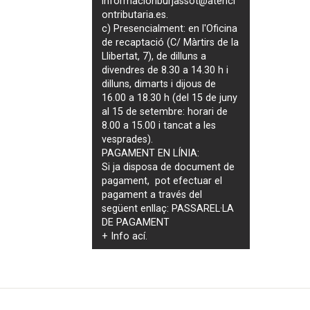
informacionburjassot@atenci
ontributaria.es
.
c) Presencialment: en l'Oficina
de recaptació (C/ Màrtirs de la
Llibertat, 7), de dilluns a
divendres de 8.30 a 14.30 h i
dilluns, dimarts i dijous de
16.00 a 18.30 h (del 15 de juny
al 15 de setembre: horari de
8.00 a 15.00 i tancat a les
vesprades).
PAGAMENT EN LÍNIA:
Si ja disposa de document de
pagament, pot efectuar el
pagament a través del
següent enllaç:
PASSAREL·LA
DE PAGAMENT
+ Info
ací
.