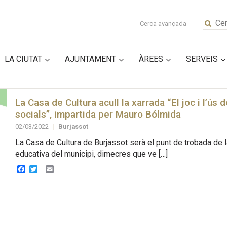
Cerca avançada
LA CIUTAT
AJUNTAMENT
ÀREES
SERVEIS
La Casa de Cultura acull la xarrada “El joc i l’ús 
socials”, impartida per Mauro Bólmida
02/03/2022
|
Burjassot
La Casa de Cultura de Burjassot serà el punt de trobada de 
educativa del municipi, dimecres que ve […]
Facebook
Twitter
Email