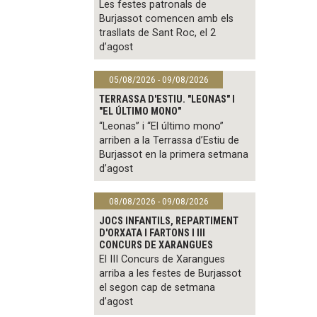
Les festes patronals de
Burjassot comencen amb els
trasllats de Sant Roc, el 2
d’agost
05/08/2026 - 09/08/2026
TERRASSA D'ESTIU. "LEONAS" I
"EL ÚLTIMO MONO"
“Leonas” i “El último mono”
arriben a la Terrassa d’Estiu de
Burjassot en la primera setmana
d’agost
08/08/2026 - 09/08/2026
JOCS INFANTILS, REPARTIMENT
D'ORXATA I FARTONS I III
CONCURS DE XARANGUES
El III Concurs de Xarangues
arriba a les festes de Burjassot
el segon cap de setmana
d’agost