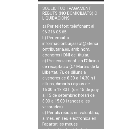
SOL·LICITUD I PAGAMENT
REBUTS (NO DOMICILIATS) O
LIQUIDACIONS
a) Per telèfon: telefonant al
96 316 05 65.
b) Per email: a
informacionburjassot@atenci
ontributaria.es
, amb nom,
cognoms i DNI del titular.
c) Presencialment: en l'Oficina
de recaptació (C/ Màrtirs de la
Llibertat, 7), de dilluns a
divendres de 8.30 a 14.30 h i
dilluns, dimarts i dijous de
16.00 a 18.30 h (del 15 de juny
al 15 de setembre: horari de
8.00 a 15.00 i tancat a les
vesprades).
d) Per als rebuts en voluntària,
a més, en seu electrònica en
l'apartat les meues