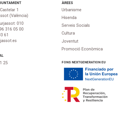
JUNTAMENT
ÀREES
 Castelar 1
Urbanisme
assot (València)
Hisenda
urjassot: 010
Serveis Socials
 96 316 05 00
Cultura
03 61
jassot.es
Joventut
Promoció Econòmica
AL
FONS NEXTGENERATION EU
21 25