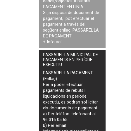
dades/objectes tributaris.
PAGAMENT EN LÍNIA:
Si ja disposa de document de
pagament, pot efectuar el
pagament a través del
següent enllaç:
PASSAREL·LA
DE PAGAMENT
+ Info
ací
.
PASSAREL·LA MUNICIPAL DE
PAGAMENTS EN PERÍODE
EXECUTIU
PASSAREL·LA PAGAMENT
(Enllaç)
Per a poder efectuar
pagaments de
rebuts i
liquidacions en període
executiu
, es podran
sol·licitar
els documents de pagament
:
a) Per telèfon: telefonant al
96 316 05 65.
b) Per email: