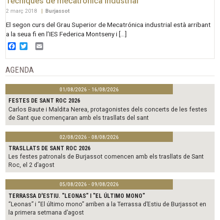
Tècniques de mecatrónica industrial
2 març 2018
|
Burjassot
El segon curs del Grau Superior de Mecatrónica industrial està arribant
a la seua fi en l’IES Federica Montseny i […]
Facebook
Twitter
Email
AGENDA
01/08/2026 - 16/08/2026
FESTES DE SANT ROC 2026
Carlos Baute i Maldita Nerea, protagonistes dels concerts de les festes
de Sant que començaran amb els trasllats del sant
02/08/2026 - 08/08/2026
TRASLLATS DE SANT ROC 2026
Les festes patronals de Burjassot comencen amb els trasllats de Sant
Roc, el 2 d’agost
05/08/2026 - 09/08/2026
TERRASSA D'ESTIU. "LEONAS" I "EL ÚLTIMO MONO"
“Leonas” i “El último mono” arriben a la Terrassa d’Estiu de Burjassot en
la primera setmana d’agost