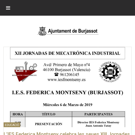
EDUCACIÓ
L’IES Federica Montseny celebra les seues XIII Jornades