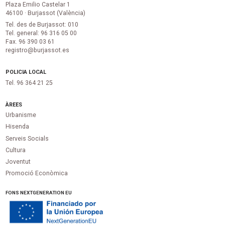
Plaza Emilio Castelar 1
46100 · Burjassot (València)
Tel. des de Burjassot: 010
Tel. general: 96 316 05 00
Fax. 96 390 03 61
registro@burjassot.es
POLICIA LOCAL
Tel. 96 364 21 25
ÀREES
Urbanisme
Hisenda
Serveis Socials
Cultura
Joventut
Promoció Econòmica
FONS NEXTGENERATION EU