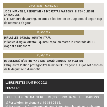
08/08/2026 - 09/08/2026
JOCS INFANTILS, REPARTIMENT D'ORXATA I FARTONS I III CONCURS DE
XARANGUES
El III Concurs de Xarangues arriba a les festes de Burjassot el segon cap
de setmana d’agost
10/08/2026
INFLABLES, ORXATA I QUINTO I TAPA
Inflables d’aigua, orxata i “quinto i tapa” animaran la vesprada del 10
d’agost a Burjassot
11/08/2026
DEGUSTACIÓ D'ENTREPANS I ACTUACIÓ ORQUESTRA PLATINO
L’Orquestra Platino protagonitza la nit de l’11 d’agost a Burjassot després
de la degustació d’embotit
LLIBRE FESTES SANT ROC 2026
PUNXA ACÍ
SOL·LICITUD I PAGAMENT REBUTS (NO DOMICILIATS) O LIQUIDACIONS
a) Per telèfon: telefonant al 96 316 05 65.
b) Per email: a
informacionburjassot@atenciontributaria.es
, amb nom,