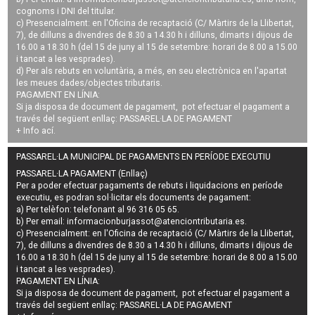
cognoms i DNI del titular.
c) Presencialment: en l'Oficina de recaptació (C/ Màrtirs de la Llibertat,
7), de dilluns a divendres de 8.30 a 14.30 h i dilluns, dimarts i dijous de
16.00 a 18.30 h (del 15 de juny al 15 de setembre: horari de 8.00 a 15.00
i tancat a les vesprades).
d) Per als rebuts en voluntària, a més, en seu electrònica en l'apartat
les meues dades/objectes tributaris.
PAGAMENT EN LÍNIA:
Si ja disposa de document de pagament, pot efectuar el pagament a
través del següent enllaç:
PASSAREL·LA DE PAGAMENT
+ Info
ací
.
PASSAREL·LA MUNICIPAL DE PAGAMENTS EN PERÍODE EXECUTIU
PASSAREL·LA PAGAMENT (Enllaç)
Per a poder efectuar pagaments de
rebuts i liquidacions en període
executiu
, es podran
sol·licitar els documents de pagament
:
a) Per telèfon: telefonant al 96 316 05 65.
b) Per email:
informacionburjassot@atenciontributaria.es
.
c) Presencialment: en l'Oficina de recaptació (C/ Màrtirs de la Llibertat,
7), de dilluns a divendres de 8.30 a 14.30 h i dilluns, dimarts i dijous de
16.00 a 18.30 h (del 15 de juny al 15 de setembre: horari de 8.00 a 15.00
i tancat a les vesprades).
PAGAMENT EN LÍNIA:
Si ja disposa de document de pagament, pot efectuar el pagament a
través del següent enllaç:
PASSAREL·LA DE PAGAMENT