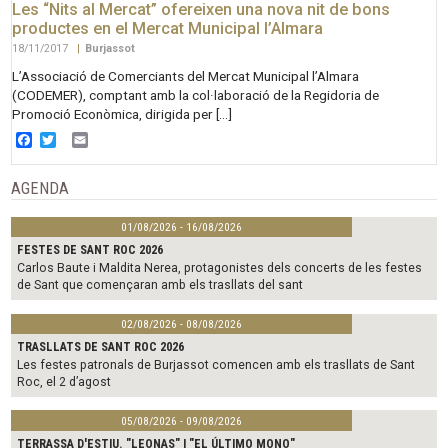
Les “Nits al Mercat” ofereixen una nova nit de bons
productes en el Mercat Municipal l’Almara
18/11/2017
|
Burjassot
L’Associació de Comerciants del Mercat Municipal l’Almara
(CODEMER), comptant amb la col·laboració de la Regidoria de
Promoció Econòmica, dirigida per […]
Facebook
Twitter
Email
AGENDA
01/08/2026 - 16/08/2026
FESTES DE SANT ROC 2026
Carlos Baute i Maldita Nerea, protagonistes dels concerts de les festes
de Sant que començaran amb els trasllats del sant
02/08/2026 - 08/08/2026
TRASLLATS DE SANT ROC 2026
Les festes patronals de Burjassot comencen amb els trasllats de Sant
Roc, el 2 d’agost
05/08/2026 - 09/08/2026
TERRASSA D'ESTIU. "LEONAS" I "EL ÚLTIMO MONO"