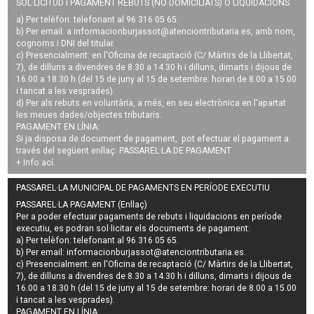
SOL·LICITUD I PAGAMENT REBUTS (NO DOMICILIATS) O LIQUIDACIONS
a) Per telèfon: telefonant al 96 316 05 65.
b) Per email: a
informacionburjassot@atenciontributaria.es
, amb nom,
cognoms i DNI del titular.
c) Presencialment: en l'Oficina de recaptació (C/ Màrtirs de la Llibertat,
7), de dilluns a divendres de 8.30 a 14.30 h i dilluns, dimarts i dijous de
16.00 a 18.30 h (del 15 de juny al 15 de setembre: horari de 8.00 a 15.00
i tancat a les vesprades).
d) Per als rebuts en voluntària, a més, en seu electrònica en l'apartat
les meues dades/objectes tributaris.
PAGAMENT EN LÍNIA:
Si ja disposa de document de pagament, pot efectuar el pagament a
través del següent enllaç:
PASSAREL·LA DE PAGAMENT
+ Info
ací
.
PASSAREL·LA MUNICIPAL DE PAGAMENTS EN PERÍODE EXECUTIU
PASSAREL·LA PAGAMENT (Enllaç)
Per a poder efectuar pagaments de
rebuts i liquidacions en període
executiu
, es podran
sol·licitar els documents de pagament
:
a) Per telèfon: telefonant al 96 316 05 65.
b) Per email:
informacionburjassot@atenciontributaria.es
.
c) Presencialment: en l'Oficina de recaptació (C/ Màrtirs de la Llibertat,
7), de dilluns a divendres de 8.30 a 14.30 h i dilluns, dimarts i dijous de
16.00 a 18.30 h (del 15 de juny al 15 de setembre: horari de 8.00 a 15.00
i tancat a les vesprades).
PAGAMENT EN LÍNIA: