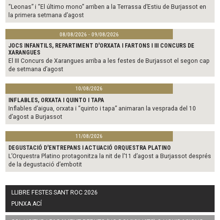
“Leonas” i “El último mono” arriben a la Terrassa d’Estiu de Burjassot en
la primera setmana d’agost
08/08/2026 - 09/08/2026
JOCS INFANTILS, REPARTIMENT D'ORXATA I FARTONS I III CONCURS DE
XARANGUES
El III Concurs de Xarangues arriba a les festes de Burjassot el segon cap
de setmana d’agost
10/08/2026
INFLABLES, ORXATA I QUINTO I TAPA
Inflables d’aigua, orxata i “quinto i tapa” animaran la vesprada del 10
d’agost a Burjassot
11/08/2026
DEGUSTACIÓ D'ENTREPANS I ACTUACIÓ ORQUESTRA PLATINO
L’Orquestra Platino protagonitza la nit de l’11 d’agost a Burjassot després
de la degustació d’embotit
LLIBRE FESTES SANT ROC 2026
PUNXA ACÍ