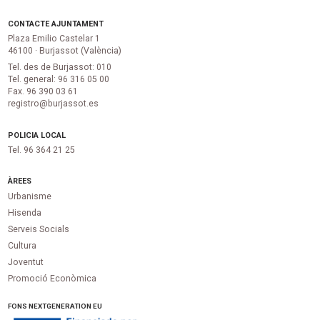
CONTACTE AJUNTAMENT
Plaza Emilio Castelar 1
46100 · Burjassot (València)
Tel. des de Burjassot: 010
Tel. general: 96 316 05 00
Fax. 96 390 03 61
registro@burjassot.es
POLICIA LOCAL
Tel. 96 364 21 25
ÀREES
Urbanisme
Hisenda
Serveis Socials
Cultura
Joventut
Promoció Econòmica
FONS NEXTGENERATION EU