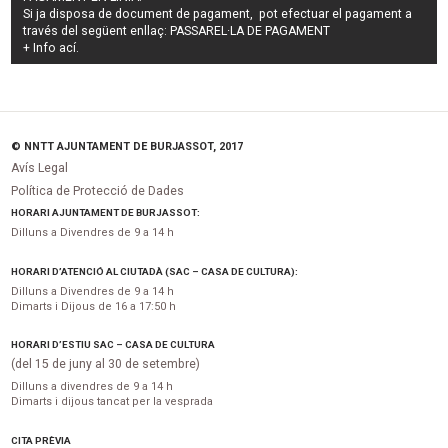
Si ja disposa de document de pagament, pot efectuar el pagament a
través del següent enllaç:
PASSAREL·LA DE PAGAMENT
+ Info
ací
.
© NNTT AJUNTAMENT DE BURJASSOT, 2017
Avís Legal
Política de Protecció de Dades
HORARI AJUNTAMENT DE BURJASSOT:
Dilluns a Divendres de 9 a 14 h
HORARI D’ATENCIÓ AL CIUTADÀ (SAC – CASA DE CULTURA):
Dilluns a Divendres de 9 a 14 h
Dimarts i Dijous de 16 a 17:50 h
HORARI D’ESTIU SAC – CASA DE CULTURA
(del 15 de juny al 30 de setembre)
Dilluns a divendres de 9 a 14 h
Dimarts i dijous tancat per la vesprada
CITA PRÈVIA