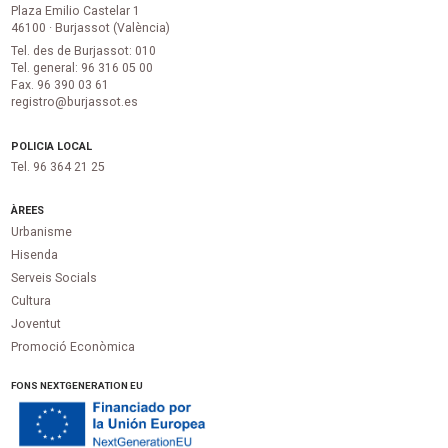
Plaza Emilio Castelar 1
46100 · Burjassot (València)
Tel. des de Burjassot: 010
Tel. general: 96 316 05 00
Fax. 96 390 03 61
registro@burjassot.es
POLICIA LOCAL
Tel. 96 364 21 25
ÀREES
Urbanisme
Hisenda
Serveis Socials
Cultura
Joventut
Promoció Econòmica
FONS NEXTGENERATION EU