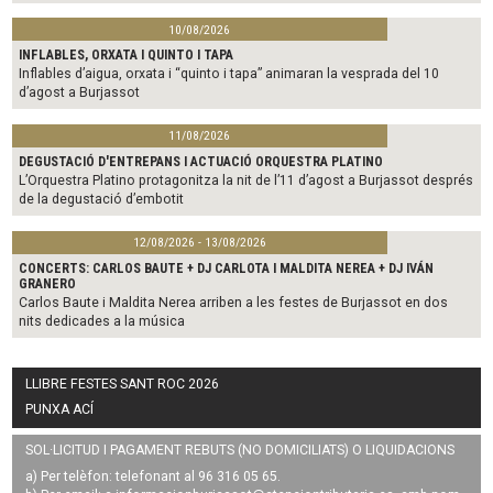
10/08/2026
INFLABLES, ORXATA I QUINTO I TAPA
Inflables d’aigua, orxata i “quinto i tapa” animaran la vesprada del 10
d’agost a Burjassot
11/08/2026
DEGUSTACIÓ D'ENTREPANS I ACTUACIÓ ORQUESTRA PLATINO
L’Orquestra Platino protagonitza la nit de l’11 d’agost a Burjassot després
de la degustació d’embotit
12/08/2026 - 13/08/2026
CONCERTS: CARLOS BAUTE + DJ CARLOTA I MALDITA NEREA + DJ IVÁN
GRANERO
Carlos Baute i Maldita Nerea arriben a les festes de Burjassot en dos
nits dedicades a la música
LLIBRE FESTES SANT ROC 2026
PUNXA ACÍ
SOL·LICITUD I PAGAMENT REBUTS (NO DOMICILIATS) O LIQUIDACIONS
a) Per telèfon: telefonant al 96 316 05 65.