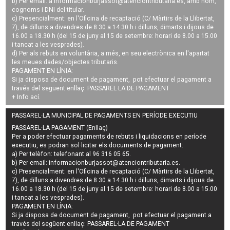
b) Per email: a
informacionburjassot@atenciontributaria.es
, amb nom,
cognoms i DNI del titular.
c) Presencialment: en l'Oficina de recaptació (C/ Màrtirs de la Llibertat,
7), de dilluns a divendres de 8.30 a 14.30 h i dilluns, dimarts i dijous de
16.00 a 18.30 h (del 15 de juny al 15 de setembre: horari de 8.00 a 15.00
i tancat a les vesprades).
d) Per als rebuts en voluntària, a més, en seu electrònica en l'apartat
les meues dades/objectes tributaris.
PAGAMENT EN LÍNIA:
Si ja disposa de document de pagament, pot efectuar el pagament a
través del següent enllaç:
PASSAREL·LA DE PAGAMENT
+ Info
ací
.
PASSAREL·LA MUNICIPAL DE PAGAMENTS EN PERÍODE EXECUTIU
PASSAREL·LA PAGAMENT (Enllaç)
Per a poder efectuar pagaments de
rebuts i liquidacions en període
executiu
, es podran
sol·licitar els documents de pagament
:
a) Per telèfon: telefonant al 96 316 05 65.
b) Per email:
informacionburjassot@atenciontributaria.es
.
c) Presencialment: en l'Oficina de recaptació (C/ Màrtirs de la Llibertat,
7), de dilluns a divendres de 8.30 a 14.30 h i dilluns, dimarts i dijous de
16.00 a 18.30 h (del 15 de juny al 15 de setembre: horari de 8.00 a 15.00
i tancat a les vesprades).
PAGAMENT EN LÍNIA:
Si ja disposa de document de pagament, pot efectuar el pagament a
través del següent enllaç:
PASSAREL·LA DE PAGAMENT