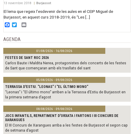
13 novembre 2018
|
Burjassot
El lema que regeix l’esdevenir de les aules en el CEIP Miguel de
Burjassot, en aquest curs 2018-2019, és “Les […]
Facebook
Twitter
Email
AGENDA
01/08/2026 - 16/08/2026
FESTES DE SANT ROC 2026
Carlos Baute i Maldita Nerea, protagonistes dels concerts de les festes
de Sant que començaran amb els trasllats del sant
05/08/2026 - 09/08/2026
TERRASSA D'ESTIU. "LEONAS" I "EL ÚLTIMO MONO"
“Leonas” i “El último mono” arriben a la Terrassa d’Estiu de Burjassot en
la primera setmana d’agost
08/08/2026 - 09/08/2026
JOCS INFANTILS, REPARTIMENT D'ORXATA I FARTONS I III CONCURS DE
XARANGUES
El III Concurs de Xarangues arriba a les festes de Burjassot el segon cap
de setmana d’agost