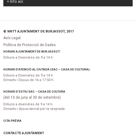
+ Info
ací
.
© NNTT AJUNTAMENT DE BURJASSOT, 2017
Avís Legal
Política de Protecció de Dades
HORARI AJUNTAMENT DE BURJASSOT:
Dilluns a Divendres de 9 a 14 h
HORARI D’ATENCIÓ AL CIUTADÀ (SAC – CASA DE CULTURA):
Dilluns a Divendres de 9 a 14 h
Dimarts i Dijous de 16 a 17:50 h
HORARI D’ESTIU SAC – CASA DE CULTURA
(del 15 de juny al 30 de setembre)
Dilluns a divendres de 9 a 14 h
Dimarts i dijous tancat per la vesprada
CITA PRÈVIA
CONTACTE AJUNTAMENT