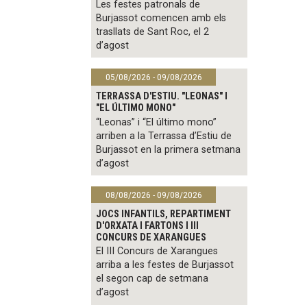
Les festes patronals de
Burjassot comencen amb els
trasllats de Sant Roc, el 2
d’agost
05/08/2026 - 09/08/2026
TERRASSA D'ESTIU. "LEONAS" I
"EL ÚLTIMO MONO"
“Leonas” i “El último mono”
arriben a la Terrassa d’Estiu de
Burjassot en la primera setmana
d’agost
08/08/2026 - 09/08/2026
JOCS INFANTILS, REPARTIMENT
D'ORXATA I FARTONS I III
CONCURS DE XARANGUES
El III Concurs de Xarangues
arriba a les festes de Burjassot
el segon cap de setmana
d’agost