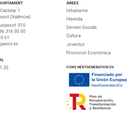
JUNTAMENT
ÀREES
 Castelar 1
Urbanisme
assot (València)
Hisenda
urjassot: 010
Serveis Socials
 96 316 05 00
Cultura
03 61
jassot.es
Joventut
Promoció Econòmica
AL
FONS NEXTGENERATION EU
21 25