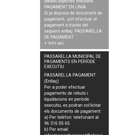
dades/objectes tributaris.
PAGAMENT EN LÍNIA:
Si ja disposa de document de
pagament, pot efectuar el
pagament a través del
següent enllaç:
PASSAREL·LA
DE PAGAMENT
+ Info
ací
.
PASSAREL·LA MUNICIPAL DE
PAGAMENTS EN PERÍODE
EXECUTIU
PASSAREL·LA PAGAMENT
(Enllaç)
Per a poder efectuar
pagaments de
rebuts i
liquidacions en període
executiu
, es podran
sol·licitar
els documents de pagament
:
a) Per telèfon: telefonant al
96 316 05 65.
b) Per email: