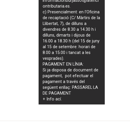
informacionburjassot@atenci
ontributaria.es
.
c) Presencialment: en l'Oficina
de recaptació (C/ Màrtirs de la
Llibertat, 7), de dilluns a
divendres de 8.30 a 14.30 h i
dilluns, dimarts i dijous de
16.00 a 18.30 h (del 15 de juny
al 15 de setembre: horari de
8.00 a 15.00 i tancat a les
vesprades).
PAGAMENT EN LÍNIA:
Si ja disposa de document de
pagament, pot efectuar el
pagament a través del
següent enllaç:
PASSAREL·LA
DE PAGAMENT
+ Info
ací
.