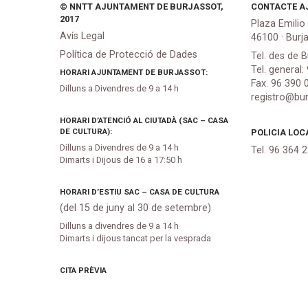
© NNTT AJUNTAMENT DE BURJASSOT,
CONTACTE A
2017
Plaza Emilio
Avís Legal
46100 · Burj
Política de Protecció de Dades
Tel. des de B
Tel. general:
HORARI AJUNTAMENT DE BURJASSOT:
Fax. 96 390 
Dilluns a Divendres de 9 a 14 h
registro@bur
HORARI D’ATENCIÓ AL CIUTADÀ (SAC – CASA
DE CULTURA):
POLICIA LOC
Dilluns a Divendres de 9 a 14 h
Tel. 96 364 
Dimarts i Dijous de 16 a 17:50 h
HORARI D’ESTIU SAC – CASA DE CULTURA
(del 15 de juny al 30 de setembre)
Dilluns a divendres de 9 a 14 h
Dimarts i dijous tancat per la vesprada
CITA PRÈVIA