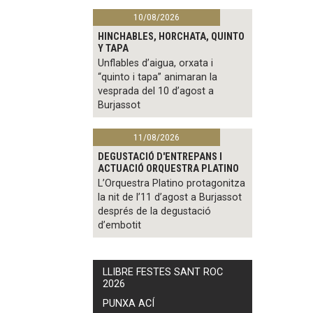
10/08/2026
HINCHABLES, HORCHATA, QUINTO
Y TAPA
Unflables d’aigua, orxata i
“quinto i tapa” animaran la
vesprada del 10 d’agost a
Burjassot
11/08/2026
DEGUSTACIÓ D'ENTREPANS I
ACTUACIÓ ORQUESTRA PLATINO
L’Orquestra Platino protagonitza
la nit de l’11 d’agost a Burjassot
després de la degustació
d’embotit
LLIBRE FESTES SANT ROC
2026
PUNXA ACÍ