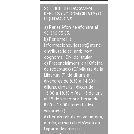
SOL·LICITUD I PAGAMENT
REBUTS (NO DOMICILIATS) O
LIQUIDACIONS
a) Per telèfon: telefonant al
96 316 05 65.
b) Per email: a
informacionburjassot@atenci
ontributaria.es
, amb nom,
cognoms i DNI del titular.
c) Presencialment: en l'Oficina
de recaptació (C/ Màrtirs de la
Llibertat, 7), de dilluns a
divendres de 8.30 a 14.30 h i
dilluns, dimarts i dijous de
16.00 a 18.30 h (del 15 de juny
al 15 de setembre: horari de
8.00 a 15.00 i tancat a les
vesprades).
d) Per als rebuts en voluntària,
a més, en seu electrònica en
l'apartat les meues