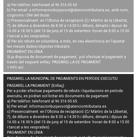
a) Per telèfon: telefonant al 96 316 05 65.
b) Per email: a
informacionburjassot@atenciontributaria.es
, amb nom,
cognoms i DNI del titular.
c) Presencialment: en l'Oficina de recaptació (C/ Màrtirs de la Llibertat,
7), de dilluns a divendres de 8.30 a 14.30 h i dilluns, dimarts i dijous de
16.00 a 18.30 h (del 15 de juny al 15 de setembre: horari de 8.00 a 15.00
i tancat a les vesprades).
d) Per als rebuts en voluntària, a més, en seu electrònica en l'apartat
les meues dades/objectes tributaris.
PAGAMENT EN LÍNIA:
Si ja disposa de document de pagament, pot efectuar el pagament a
través del següent enllaç:
PASSAREL·LA DE PAGAMENT
+ Info
ací
.
PASSAREL·LA MUNICIPAL DE PAGAMENTS EN PERÍODE EXECUTIU
PASSAREL·LA PAGAMENT (Enllaç)
Per a poder efectuar pagaments de
rebuts i liquidacions en període
executiu
, es podran
sol·licitar els documents de pagament
:
a) Per telèfon: telefonant al 96 316 05 65.
b) Per email:
informacionburjassot@atenciontributaria.es
.
c) Presencialment: en l'Oficina de recaptació (C/ Màrtirs de la Llibertat,
7), de dilluns a divendres de 8.30 a 14.30 h i dilluns, dimarts i dijous de
16.00 a 18.30 h (del 15 de juny al 15 de setembre: horari de 8.00 a 15.00
i tancat a les vesprades).
PAGAMENT EN LÍNIA: