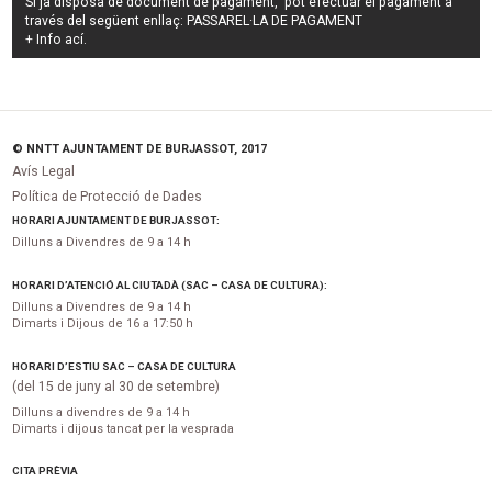
Si ja disposa de document de pagament, pot efectuar el pagament a
través del següent enllaç:
PASSAREL·LA DE PAGAMENT
+ Info
ací
.
© NNTT AJUNTAMENT DE BURJASSOT, 2017
Avís Legal
Política de Protecció de Dades
HORARI AJUNTAMENT DE BURJASSOT:
Dilluns a Divendres de 9 a 14 h
HORARI D’ATENCIÓ AL CIUTADÀ (SAC – CASA DE CULTURA):
Dilluns a Divendres de 9 a 14 h
Dimarts i Dijous de 16 a 17:50 h
HORARI D’ESTIU SAC – CASA DE CULTURA
(del 15 de juny al 30 de setembre)
Dilluns a divendres de 9 a 14 h
Dimarts i dijous tancat per la vesprada
CITA PRÈVIA