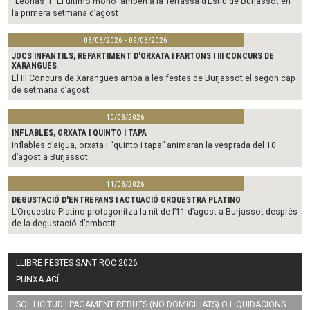
“Leonas” i “El último mono” arriben a la Terrassa d’Estiu de Burjassot en
la primera setmana d’agost
08/08/2026 - 09/08/2026
JOCS INFANTILS, REPARTIMENT D'ORXATA I FARTONS I III CONCURS DE
XARANGUES
El III Concurs de Xarangues arriba a les festes de Burjassot el segon cap
de setmana d’agost
10/08/2026
INFLABLES, ORXATA I QUINTO I TAPA
Inflables d’aigua, orxata i “quinto i tapa” animaran la vesprada del 10
d’agost a Burjassot
11/08/2026
DEGUSTACIÓ D'ENTREPANS I ACTUACIÓ ORQUESTRA PLATINO
L’Orquestra Platino protagonitza la nit de l’11 d’agost a Burjassot després
de la degustació d’embotit
LLIBRE FESTES SANT ROC 2026
PUNXA ACÍ
SOL·LICITUD I PAGAMENT REBUTS (NO DOMICILIATS) O LIQUIDACIONS