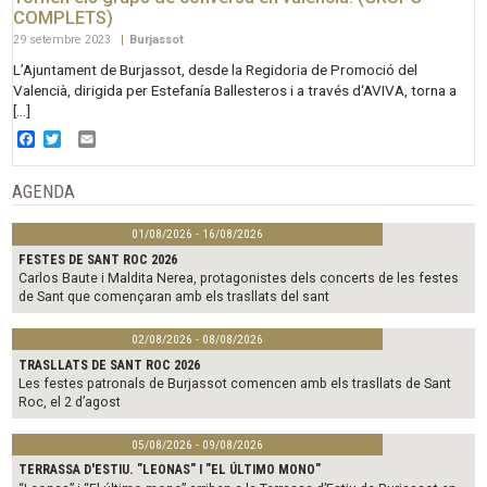
COMPLETS)
29 setembre 2023
|
Burjassot
L’Ajuntament de Burjassot, desde la Regidoria de Promoció del
Valencià, dirigida per Estefanía Ballesteros i a través d‘AVIVA, torna a
[…]
Facebook
Twitter
Email
AGENDA
01/08/2026 - 16/08/2026
FESTES DE SANT ROC 2026
Carlos Baute i Maldita Nerea, protagonistes dels concerts de les festes
de Sant que començaran amb els trasllats del sant
02/08/2026 - 08/08/2026
TRASLLATS DE SANT ROC 2026
Les festes patronals de Burjassot comencen amb els trasllats de Sant
Roc, el 2 d’agost
05/08/2026 - 09/08/2026
TERRASSA D'ESTIU. "LEONAS" I "EL ÚLTIMO MONO"