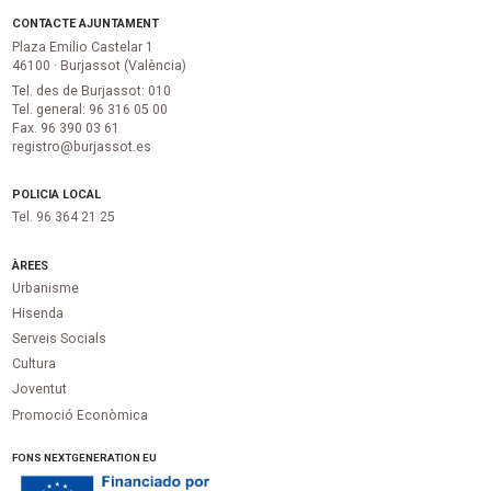
CONTACTE AJUNTAMENT
Plaza Emilio Castelar 1
46100 · Burjassot (València)
Tel. des de Burjassot: 010
Tel. general: 96 316 05 00
Fax. 96 390 03 61
registro@burjassot.es
POLICIA LOCAL
Tel. 96 364 21 25
ÀREES
Urbanisme
Hisenda
Serveis Socials
Cultura
Joventut
Promoció Econòmica
FONS NEXTGENERATION EU