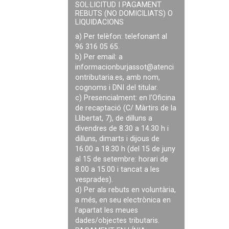
SOL·LICITUD I PAGAMENT
REBUTS (NO DOMICILIATS) O
LIQUIDACIONS
a) Per telèfon: telefonant al
96 316 05 65.
b) Per email: a
informacionburjassot@atenci
ontributaria.es
, amb nom,
cognoms i DNI del titular.
c) Presencialment: en l'Oficina
de recaptació (C/ Màrtirs de la
Llibertat, 7), de dilluns a
divendres de 8.30 a 14.30 h i
dilluns, dimarts i dijous de
16.00 a 18.30 h (del 15 de juny
al 15 de setembre: horari de
8.00 a 15.00 i tancat a les
vesprades).
d) Per als rebuts en voluntària,
a més, en seu electrònica en
l'apartat les meues
dades/objectes tributaris.