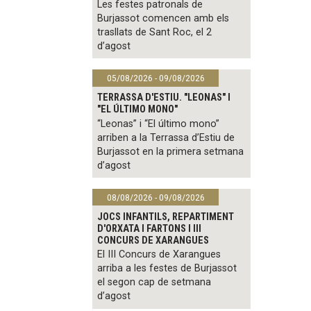
Les festes patronals de
Burjassot comencen amb els
trasllats de Sant Roc, el 2
d’agost
05/08/2026 - 09/08/2026
TERRASSA D'ESTIU. "LEONAS" I
"EL ÚLTIMO MONO"
“Leonas” i “El último mono”
arriben a la Terrassa d’Estiu de
Burjassot en la primera setmana
d’agost
08/08/2026 - 09/08/2026
JOCS INFANTILS, REPARTIMENT
D'ORXATA I FARTONS I III
CONCURS DE XARANGUES
El III Concurs de Xarangues
arriba a les festes de Burjassot
el segon cap de setmana
d’agost