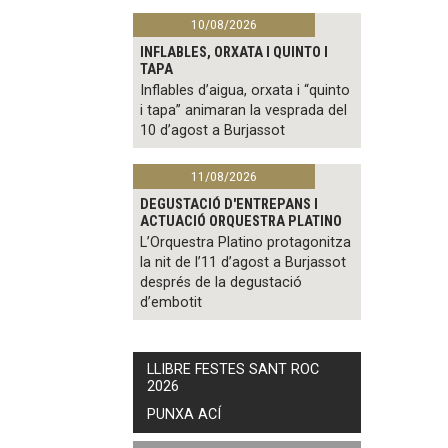
10/08/2026
INFLABLES, ORXATA I QUINTO I
TAPA
Inflables d’aigua, orxata i “quinto
i tapa” animaran la vesprada del
10 d’agost a Burjassot
11/08/2026
DEGUSTACIÓ D'ENTREPANS I
ACTUACIÓ ORQUESTRA PLATINO
L’Orquestra Platino protagonitza
la nit de l’11 d’agost a Burjassot
després de la degustació
d’embotit
LLIBRE FESTES SANT ROC
2026
PUNXA ACÍ