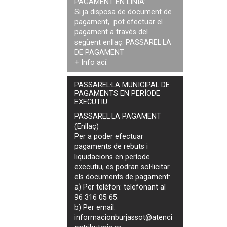
PAGAMENT EN LÍNIA:
Si ja disposa de document de
pagament, pot efectuar el
pagament a través del
següent enllaç:
PASSAREL·LA
DE PAGAMENT
+ Info
ací
.
PASSAREL·LA MUNICIPAL DE
PAGAMENTS EN PERÍODE
EXECUTIU
PASSAREL·LA PAGAMENT
(Enllaç)
Per a poder efectuar
pagaments de
rebuts i
liquidacions en període
executiu
, es podran
sol·licitar
els documents de pagament
:
a) Per telèfon: telefonant al
96 316 05 65.
b) Per email:
informacionburjassot@atenci