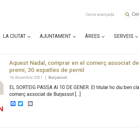
Cerca avançada
LA CIUTAT
AJUNTAMENT
ÀREES
SERVEIS
Aquest Nadal, comprar en el comerç associat de
premi, 30 espatles de pernil
16 desembre 2021
|
Burjassot
EL SORTEIG PASSA Al 10 DE GENER. El titular ho diu ben cla
comerç associat de Burjassot […]
Facebook
Twitter
Email