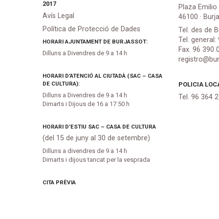
2017
Plaza Emilio
Avís Legal
46100 · Burj
Política de Protecció de Dades
Tel. des de B
Tel. general:
HORARI AJUNTAMENT DE BURJASSOT:
Fax. 96 390 
Dilluns a Divendres de 9 a 14 h
registro@bur
HORARI D’ATENCIÓ AL CIUTADÀ (SAC – CASA
DE CULTURA):
POLICIA LOC
Dilluns a Divendres de 9 a 14 h
Tel. 96 364 
Dimarts i Dijous de 16 a 17:50 h
HORARI D’ESTIU SAC – CASA DE CULTURA
(del 15 de juny al 30 de setembre)
Dilluns a divendres de 9 a 14 h
Dimarts i dijous tancat per la vesprada
CITA PRÈVIA