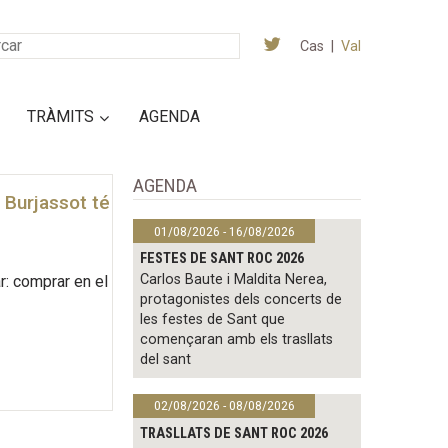
Cas
|
Val
TRÀMITS
AGENDA
AGENDA
 Burjassot té
01/08/2026 - 16/08/2026
FESTES DE SANT ROC 2026
Carlos Baute i Maldita Nerea,
r: comprar en el
protagonistes dels concerts de
les festes de Sant que
començaran amb els trasllats
del sant
02/08/2026 - 08/08/2026
TRASLLATS DE SANT ROC 2026