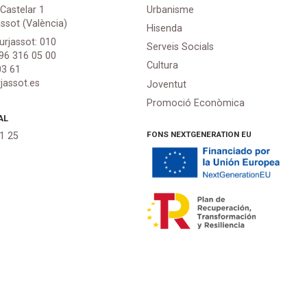
 Castelar 1
Urbanisme
assot (València)
Hisenda
urjassot: 010
Serveis Socials
 96 316 05 00
Cultura
03 61
jassot.es
Joventut
Promoció Econòmica
AL
FONS NEXTGENERATION EU
21 25