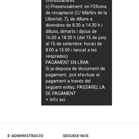
ontributaria.es
.
c) Presencialment: en l'Oficina
de recaptació (C/ Màrtirs de la
Llibertat, 7), de dilluns a
divendres de 8.30 a 14.30 h i
dilluns, dimarts i dijous de
16.00 a 18.30 h (del 15 de juny
al 15 de setembre: horari de
8.00 a 15.00 i tancat a les
vesprades).
PAGAMENT EN LÍNIA:
Si ja disposa de document de
pagament, pot efectuar el
pagament a través del
següent enllaç:
PASSAREL·LA
DE PAGAMENT
+ Info
ací
.
E-ADMINISTRACIÓ
SEGUEIX-NOS