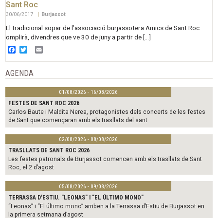
Sant Roc
30/06/2017
|
Burjassot
El tradicional sopar de l’associació burjassotera Amics de Sant Roc
omplirà, divendres que ve 30 de juny a partir de […]
Facebook
Twitter
Email
AGENDA
01/08/2026 - 16/08/2026
FESTES DE SANT ROC 2026
Carlos Baute i Maldita Nerea, protagonistes dels concerts de les festes
de Sant que començaran amb els trasllats del sant
02/08/2026 - 08/08/2026
TRASLLATS DE SANT ROC 2026
Les festes patronals de Burjassot comencen amb els trasllats de Sant
Roc, el 2 d’agost
05/08/2026 - 09/08/2026
TERRASSA D'ESTIU. "LEONAS" I "EL ÚLTIMO MONO"
“Leonas” i “El último mono” arriben a la Terrassa d’Estiu de Burjassot en
la primera setmana d’agost