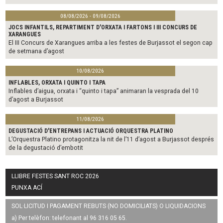
08/08/2026 - 09/08/2026
JOCS INFANTILS, REPARTIMENT D'ORXATA I FARTONS I III CONCURS DE
XARANGUES
El III Concurs de Xarangues arriba a les festes de Burjassot el segon cap
de setmana d’agost
10/08/2026
INFLABLES, ORXATA I QUINTO I TAPA
Inflables d’aigua, orxata i “quinto i tapa” animaran la vesprada del 10
d’agost a Burjassot
11/08/2026
DEGUSTACIÓ D'ENTREPANS I ACTUACIÓ ORQUESTRA PLATINO
L’Orquestra Platino protagonitza la nit de l’11 d’agost a Burjassot després
de la degustació d’embotit
LLIBRE FESTES SANT ROC 2026
PUNXA ACÍ
SOL·LICITUD I PAGAMENT REBUTS (NO DOMICILIATS) O LIQUIDACIONS
a) Per telèfon: telefonant al 96 316 05 65.