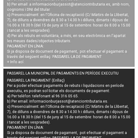
b) Per email: a
informacionburjassot@atenciontributaria.es
, amb nom,
cognoms i DNI del titular.
c) Presencialment: en l'Oficina de recaptació (C/ Màrtirs de la Llibertat,
7), de dilluns a divendres de 8.30 a 14.30 h i dilluns, dimarts i dijous de
16.00 a 18.30 h (del 15 de juny al 15 de setembre: horari de 8.00 a 15.00
i tancat a les vesprades).
d) Per als rebuts en voluntària, a més, en seu electrònica en l'apartat
les meues dades/objectes tributaris.
PAGAMENT EN LÍNIA:
Si ja disposa de document de pagament, pot efectuar el pagament a
través del següent enllaç:
PASSAREL·LA DE PAGAMENT
+ Info
ací
.
PASSAREL·LA MUNICIPAL DE PAGAMENTS EN PERÍODE EXECUTIU
PASSAREL·LA PAGAMENT (Enllaç)
Per a poder efectuar pagaments de
rebuts i liquidacions en període
executiu
, es podran
sol·licitar els documents de pagament
:
a) Per telèfon: telefonant al 96 316 05 65.
b) Per email:
informacionburjassot@atenciontributaria.es
.
c) Presencialment: en l'Oficina de recaptació (C/ Màrtirs de la Llibertat,
7), de dilluns a divendres de 8.30 a 14.30 h i dilluns, dimarts i dijous de
16.00 a 18.30 h (del 15 de juny al 15 de setembre: horari de 8.00 a 15.00
i tancat a les vesprades).
PAGAMENT EN LÍNIA:
Si ja disposa de document de pagament, pot efectuar el pagament a