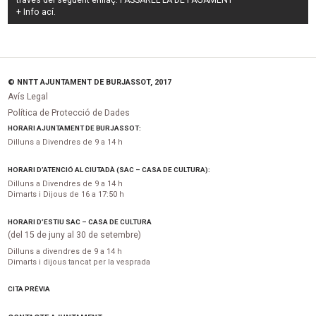
través del següent enllaç:
PASSAREL·LA DE PAGAMENT
+ Info
ací
.
© NNTT AJUNTAMENT DE BURJASSOT, 2017
Avís Legal
Política de Protecció de Dades
HORARI AJUNTAMENT DE BURJASSOT:
Dilluns a Divendres de 9 a 14 h
HORARI D’ATENCIÓ AL CIUTADÀ (SAC – CASA DE CULTURA):
Dilluns a Divendres de 9 a 14 h
Dimarts i Dijous de 16 a 17:50 h
HORARI D’ESTIU SAC – CASA DE CULTURA
(del 15 de juny al 30 de setembre)
Dilluns a divendres de 9 a 14 h
Dimarts i dijous tancat per la vesprada
CITA PRÈVIA