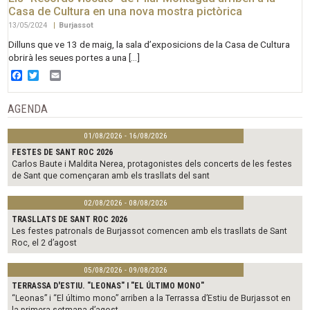
Casa de Cultura en una nova mostra pictòrica
13/05/2024
|
Burjassot
Dilluns que ve 13 de maig, la sala d’exposicions de la Casa de Cultura
obrirà les seues portes a una […]
Facebook
Twitter
Email
AGENDA
01/08/2026 - 16/08/2026
FESTES DE SANT ROC 2026
Carlos Baute i Maldita Nerea, protagonistes dels concerts de les festes
de Sant que començaran amb els trasllats del sant
02/08/2026 - 08/08/2026
TRASLLATS DE SANT ROC 2026
Les festes patronals de Burjassot comencen amb els trasllats de Sant
Roc, el 2 d’agost
05/08/2026 - 09/08/2026
TERRASSA D'ESTIU. "LEONAS" I "EL ÚLTIMO MONO"
“Leonas” i “El último mono” arriben a la Terrassa d’Estiu de Burjassot en
la primera setmana d’agost