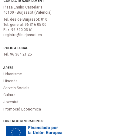
CONTACTE AJUNTAMENT
Plaza Emilio Castelar 1
46100 · Burjassot (València)
Tel. des de Burjassot: 010
Tel. general: 96 316 05 00
Fax. 96 390 03 61
registro@burjassot.es
POLICIA LOCAL
Tel. 96 364 21 25
ÀREES
Urbanisme
Hisenda
Serveis Socials
Cultura
Joventut
Promoció Econòmica
FONS NEXTGENERATION EU