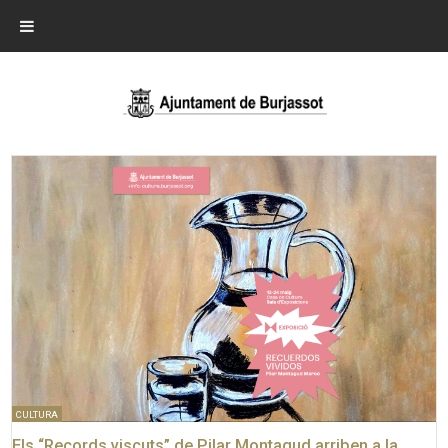
CULTURA
Els “Records viscuts” de Pilar Montagud arriben a la