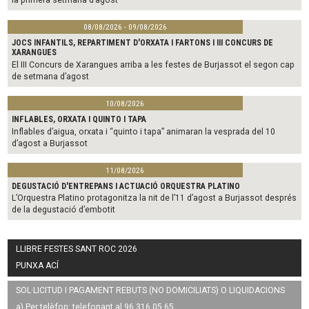
08/08/2026 - 09/08/2026
JOCS INFANTILS, REPARTIMENT D'ORXATA I FARTONS I III CONCURS DE
XARANGUES
El III Concurs de Xarangues arriba a les festes de Burjassot el segon cap
de setmana d’agost
10/08/2026
INFLABLES, ORXATA I QUINTO I TAPA
Inflables d’aigua, orxata i “quinto i tapa” animaran la vesprada del 10
d’agost a Burjassot
11/08/2026
DEGUSTACIÓ D'ENTREPANS I ACTUACIÓ ORQUESTRA PLATINO
L’Orquestra Platino protagonitza la nit de l’11 d’agost a Burjassot després
de la degustació d’embotit
LLIBRE FESTES SANT ROC 2026
PUNXA ACÍ
SOL·LICITUD I PAGAMENT REBUTS (NO DOMICILIATS) O LIQUIDACIONS
a) Per telèfon: telefonant al 96 316 05 65.