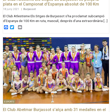
plata en el Campionat d’Espanya absolut de 100 Km
18 juny 2021
|
Burjassot
El Club Atlestisme Els Sitges de Burjassot s’ha proclamat subcampió
d’Espanya de 100 Km en ruta, masculí, després d’una extraordinària […]
Facebook
Twitter
Email
ESPORTS
El Club Abetmar Burjassot s’alça amb 31 medalles en el