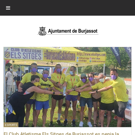
ESPORTS
El Club Atletisme Els Sitges de Burjassot es penja la