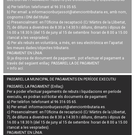
a) Per telèfon: telefonant al 96 316 05 65.
b) Per email: a
informacionburjassot@atenciontributaria.es
, amb nom,
cognoms i DNI del titular.
c) Presencialment: en l'Oficina de recaptació (C/ Màrtirs de la Llibertat,
7), de dilluns a divendres de 8.30 a 14.30 h i dilluns, dimarts i dijous de
16.00 a 18.30 h (del 15 de juny al 15 de setembre: horari de 8.00 a 15.00
i tancat a les vesprades).
d) Per als rebuts en voluntària, a més, en seu electrònica en l'apartat
les meues dades/objectes tributaris.
PAGAMENT EN LÍNIA:
Si ja disposa de document de pagament, pot efectuar el pagament a
través del següent enllaç:
PASSAREL·LA DE PAGAMENT
+ Info
ací
.
PASSAREL·LA MUNICIPAL DE PAGAMENTS EN PERÍODE EXECUTIU
PASSAREL·LA PAGAMENT (Enllaç)
Per a poder efectuar pagaments de
rebuts i liquidacions en període
executiu
, es podran
sol·licitar els documents de pagament
:
a) Per telèfon: telefonant al 96 316 05 65.
b) Per email:
informacionburjassot@atenciontributaria.es
.
c) Presencialment: en l'Oficina de recaptació (C/ Màrtirs de la Llibertat,
7), de dilluns a divendres de 8.30 a 14.30 h i dilluns, dimarts i dijous de
16.00 a 18.30 h (del 15 de juny al 15 de setembre: horari de 8.00 a 15.00
i tancat a les vesprades).
PAGAMENT EN LÍNIA: