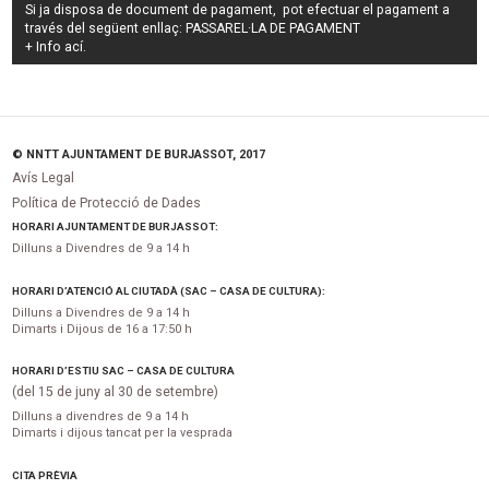
Si ja disposa de document de pagament, pot efectuar el pagament a
través del següent enllaç:
PASSAREL·LA DE PAGAMENT
+ Info
ací
.
© NNTT AJUNTAMENT DE BURJASSOT, 2017
Avís Legal
Política de Protecció de Dades
HORARI AJUNTAMENT DE BURJASSOT:
Dilluns a Divendres de 9 a 14 h
HORARI D’ATENCIÓ AL CIUTADÀ (SAC – CASA DE CULTURA):
Dilluns a Divendres de 9 a 14 h
Dimarts i Dijous de 16 a 17:50 h
HORARI D’ESTIU SAC – CASA DE CULTURA
(del 15 de juny al 30 de setembre)
Dilluns a divendres de 9 a 14 h
Dimarts i dijous tancat per la vesprada
CITA PRÈVIA