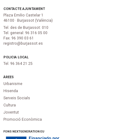
CONTACTE AJUNTAMENT
Plaza Emilio Castelar 1
46100 · Burjassot (València)
Tel. des de Burjassot: 010
Tel. general: 96 316 05 00
Fax. 96 390 03 61
registro@burjassot.es
POLICIA LOCAL
Tel. 96 364 21 25
ÀREES
Urbanisme
Hisenda
Serveis Socials
Cultura
Joventut
Promoció Econòmica
FONS NEXTGENERATION EU