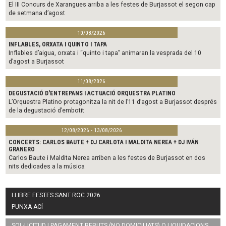
El III Concurs de Xarangues arriba a les festes de Burjassot el segon cap
de setmana d’agost
10/08/2026
INFLABLES, ORXATA I QUINTO I TAPA
Inflables d’aigua, orxata i “quinto i tapa” animaran la vesprada del 10
d’agost a Burjassot
11/08/2026
DEGUSTACIÓ D'ENTREPANS I ACTUACIÓ ORQUESTRA PLATINO
L’Orquestra Platino protagonitza la nit de l’11 d’agost a Burjassot després
de la degustació d’embotit
12/08/2026 - 13/08/2026
CONCERTS: CARLOS BAUTE + DJ CARLOTA I MALDITA NEREA + DJ IVÁN
GRANERO
Carlos Baute i Maldita Nerea arriben a les festes de Burjassot en dos
nits dedicades a la música
LLIBRE FESTES SANT ROC 2026
PUNXA ACÍ
SOL·LICITUD I PAGAMENT REBUTS (NO DOMICILIATS) O LIQUIDACIONS