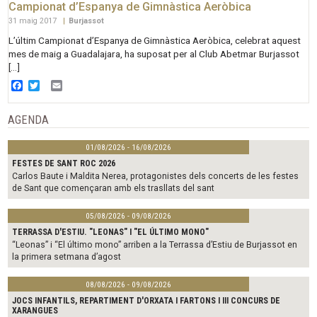
Campionat d’Espanya de Gimnàstica Aeròbica
31 maig 2017
|
Burjassot
L’últim Campionat d’Espanya de Gimnàstica Aeròbica, celebrat aquest
mes de maig a Guadalajara, ha suposat per al Club Abetmar Burjassot
[…]
Facebook
Twitter
Email
AGENDA
01/08/2026 - 16/08/2026
FESTES DE SANT ROC 2026
Carlos Baute i Maldita Nerea, protagonistes dels concerts de les festes
de Sant que començaran amb els trasllats del sant
05/08/2026 - 09/08/2026
TERRASSA D'ESTIU. "LEONAS" I "EL ÚLTIMO MONO"
“Leonas” i “El último mono” arriben a la Terrassa d’Estiu de Burjassot en
la primera setmana d’agost
08/08/2026 - 09/08/2026
JOCS INFANTILS, REPARTIMENT D'ORXATA I FARTONS I III CONCURS DE
XARANGUES