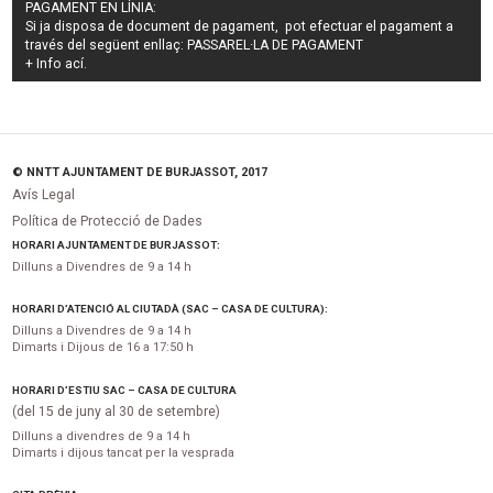
PAGAMENT EN LÍNIA:
Si ja disposa de document de pagament, pot efectuar el pagament a
través del següent enllaç:
PASSAREL·LA DE PAGAMENT
+ Info
ací
.
© NNTT AJUNTAMENT DE BURJASSOT, 2017
Avís Legal
Política de Protecció de Dades
HORARI AJUNTAMENT DE BURJASSOT:
Dilluns a Divendres de 9 a 14 h
HORARI D’ATENCIÓ AL CIUTADÀ (SAC – CASA DE CULTURA):
Dilluns a Divendres de 9 a 14 h
Dimarts i Dijous de 16 a 17:50 h
HORARI D’ESTIU SAC – CASA DE CULTURA
(del 15 de juny al 30 de setembre)
Dilluns a divendres de 9 a 14 h
Dimarts i dijous tancat per la vesprada