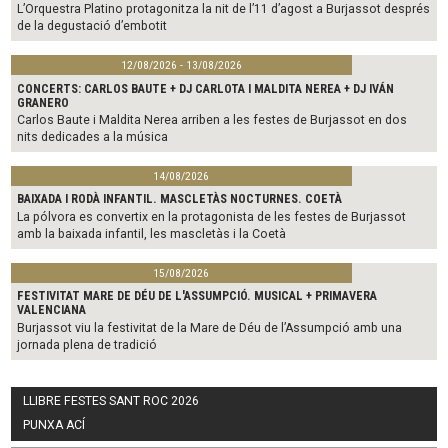
L’Orquestra Platino protagonitza la nit de l’11 d’agost a Burjassot després
de la degustació d’embotit
12/08/2026 - 13/08/2026
CONCERTS: CARLOS BAUTE + DJ CARLOTA I MALDITA NEREA + DJ IVÁN
GRANERO
Carlos Baute i Maldita Nerea arriben a les festes de Burjassot en dos
nits dedicades a la música
14/08/2026
BAIXADA I RODÀ INFANTIL. MASCLETÀS NOCTURNES. COETÀ
La pólvora es convertix en la protagonista de les festes de Burjassot
amb la baixada infantil, les mascletàs i la Coetà
15/08/2026
FESTIVITAT MARE DE DÉU DE L'ASSUMPCIÓ. MUSICAL + PRIMAVERA
VALENCIANA
Burjassot viu la festivitat de la Mare de Déu de l’Assumpció amb una
jornada plena de tradició
LLIBRE FESTES SANT ROC 2026
PUNXA ACÍ