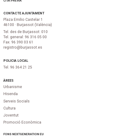
CITA PRÈVIA
CONTACTE AJUNTAMENT
Plaza Emilio Castelar 1
46100 · Burjassot (València)
Tel. des de Burjassot: 010
Tel. general: 96 316 05 00
Fax. 96 390 03 61
registro@burjassot.es
POLICIA LOCAL
Tel. 96 364 21 25
ÀREES
Urbanisme
Hisenda
Serveis Socials
Cultura
Joventut
Promoció Econòmica
FONS NEXTGENERATION EU