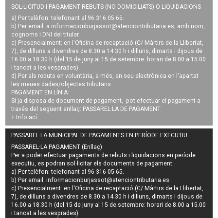
SOL·LICITUD I PAGAMENT REBUTS (NO DOMICILIATS) O LIQUIDACIONS
a) Per telèfon: telefonant al 96 316 05 65.
b) Per email: a
informacionburjassot@atenciontributaria.es
, amb nom,
cognoms i DNI del titular.
c) Presencialment: en l'Oficina de recaptació (C/ Màrtirs de la Llibertat,
7), de dilluns a divendres de 8.30 a 14.30 h i dilluns, dimarts i dijous de
16.00 a 18.30 h (del 15 de juny al 15 de setembre: horari de 8.00 a 15.00
i tancat a les vesprades).
d) Per als rebuts en voluntària, a més, en seu electrònica en l'apartat
les meues dades/objectes tributaris.
PAGAMENT EN LÍNIA:
Si ja disposa de document de pagament, pot efectuar el pagament a
través del següent enllaç:
PASSAREL·LA DE PAGAMENT
+ Info
ací
.
PASSAREL·LA MUNICIPAL DE PAGAMENTS EN PERÍODE EXECUTIU
PASSAREL·LA PAGAMENT (Enllaç)
Per a poder efectuar pagaments de
rebuts i liquidacions en període
executiu
, es podran
sol·licitar els documents de pagament
:
a) Per telèfon: telefonant al 96 316 05 65.
b) Per email:
informacionburjassot@atenciontributaria.es
.
c) Presencialment: en l'Oficina de recaptació (C/ Màrtirs de la Llibertat,
7), de dilluns a divendres de 8.30 a 14.30 h i dilluns, dimarts i dijous de
16.00 a 18.30 h (del 15 de juny al 15 de setembre: horari de 8.00 a 15.00
i tancat a les vesprades).