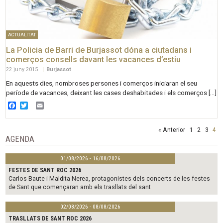
ACTUALITAT
La Policia de Barri de Burjassot dóna a ciutadans i
comerços consells davant les vacances d’estiu
22 juny 2015
|
Burjassot
En aquests dies, nombroses persones i comerços iniciaran el seu
període de vacances, deixant les cases deshabitades i els comerços […]
Facebook
Twitter
Email
« Anterior
1
2
3
4
AGENDA
01/08/2026 - 16/08/2026
FESTES DE SANT ROC 2026
Carlos Baute i Maldita Nerea, protagonistes dels concerts de les festes
de Sant que començaran amb els trasllats del sant
02/08/2026 - 08/08/2026
TRASLLATS DE SANT ROC 2026