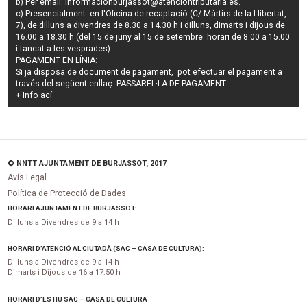
b) Per email:
informacionburjassot@atenciontributaria.es
.
c) Presencialment: en l'Oficina de recaptació (C/ Màrtirs de la Llibertat,
7), de dilluns a divendres de 8.30 a 14.30 h i dilluns, dimarts i dijous de
16.00 a 18.30 h (del 15 de juny al 15 de setembre: horari de 8.00 a 15.00
i tancat a les vesprades).
PAGAMENT EN LÍNIA:
Si ja disposa de document de pagament, pot efectuar el pagament a
través del següent enllaç:
PASSAREL·LA DE PAGAMENT
+ Info
ací
.
© NNTT AJUNTAMENT DE BURJASSOT, 2017
Avís Legal
Política de Protecció de Dades
HORARI AJUNTAMENT DE BURJASSOT:
Dilluns a Divendres de 9 a 14 h
HORARI D’ATENCIÓ AL CIUTADÀ (SAC – CASA DE CULTURA):
Dilluns a Divendres de 9 a 14 h
Dimarts i Dijous de 16 a 17:50 h
HORARI D’ESTIU SAC – CASA DE CULTURA