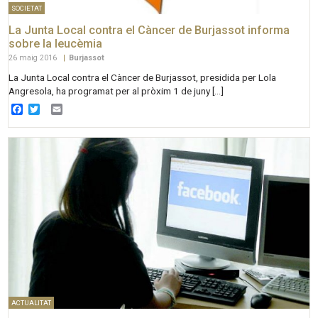
SOCIETAT
La Junta Local contra el Càncer de Burjassot informa
sobre la leucèmia
26 maig 2016
|
Burjassot
La Junta Local contra el Càncer de Burjassot, presidida per Lola
Angresola, ha programat per al pròxim 1 de juny […]
Facebook
Twitter
Email
ACTUALITAT