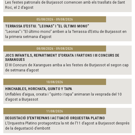
Les festes patronals de Burjassot comencen amb els trasllats de Sant
Roc, el 2 d’agost
05/08/2026 - 09/08/2026
TERRASSA D'ESTIU. "LEONAS" I "EL ÚLTIMO MONO"
“Leonas” i “El último mono” arriben a la Terrassa d’Estiu de Burjassot en
la primera setmana d’agost
08/08/2026 - 09/08/2026
JOCS INFANTILS, REPARTIMENT D'ORXATA I FARTONS I III CONCURS DE
XARANGUES
El III Concurs de Xarangues arriba a les festes de Burjassot el segon cap
de setmana d’agost
10/08/2026
HINCHABLES, HORCHATA, QUINTO Y TAPA
Unflables d’aigua, orxata i “quinto i tapa” animaran la vesprada del 10
d’agost a Burjassot
11/08/2026
DEGUSTACIÓ D'ENTREPANS I ACTUACIÓ ORQUESTRA PLATINO
L’Orquestra Platino protagonitza la nit de l’11 d’agost a Burjassot després
de la degustació d’embotit