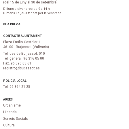
(del 15 de juny al 30 de setembre)
Dilluns a divendres de 9 a 14 h
Dimarts i dijous tancat per la vesprada
CITA PRÈVIA
CONTACTE AJUNTAMENT
Plaza Emilio Castelar 1
46100 · Burjassot (València)
Tel. des de Burjassot: 010
Tel. general: 96 316 05 00
Fax. 96 390 03 61
registro@burjassot.es
POLICIA LOCAL
Tel. 96 364 21 25
ÀREES
Urbanisme
Hisenda
Serveis Socials
Cultura