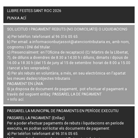
LLIBRE FESTES SANT ROC 2026
PUNXA ACÍ
SOL·LICITUD I PAGAMENT REBUTS (NO DOMICILIATS) O LIQUIDACIONS
a) Per telèfon: telefonant al 96 316 05 65.
b) Per email: a
informacionburjassot@atenciontributaria.es
, amb nom,
cognoms i DNI del titular.
c) Presencialment: en l'Oficina de recaptació (C/ Màrtirs de la Llibertat,
7), de dilluns a divendres de 8.30 a 14.30 h i dilluns, dimarts i dijous de
16.00 a 18.30 h (del 15 de juny al 15 de setembre: horari de 8.00 a 15.00
i tancat a les vesprades).
d) Per als rebuts en voluntària, a més, en seu electrònica en l'apartat
les meues dades/objectes tributaris.
PAGAMENT EN LÍNIA:
Si ja disposa de document de pagament, pot efectuar el pagament a
través del següent enllaç:
PASSAREL·LA DE PAGAMENT
+ Info
ací
.
PASSAREL·LA MUNICIPAL DE PAGAMENTS EN PERÍODE EXECUTIU
PASSAREL·LA PAGAMENT (Enllaç)
Per a poder efectuar pagaments de
rebuts i liquidacions en període
executiu
, es podran
sol·licitar els documents de pagament
:
a) Per telèfon: telefonant al 96 316 05 65.