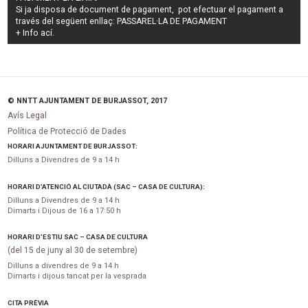
Si ja disposa de document de pagament, pot efectuar el pagament a
través del següent enllaç:
PASSAREL·LA DE PAGAMENT
+ Info
ací
.
© NNTT AJUNTAMENT DE BURJASSOT, 2017
Avís Legal
Política de Protecció de Dades
HORARI AJUNTAMENT DE BURJASSOT:
Dilluns a Divendres de 9 a 14 h
HORARI D’ATENCIÓ AL CIUTADÀ (SAC – CASA DE CULTURA):
Dilluns a Divendres de 9 a 14 h
Dimarts i Dijous de 16 a 17:50 h
HORARI D’ESTIU SAC – CASA DE CULTURA
(del 15 de juny al 30 de setembre)
Dilluns a divendres de 9 a 14 h
Dimarts i dijous tancat per la vesprada
CITA PRÈVIA