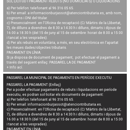
SOL·LICITUD I PAGAMENT REBUTS (NO DOMICILIATS) O LIQUIDACIONS
a) Per telèfon: telefonant al 96 316 05 65.
b) Per email: a
informacionburjassot@atenciontributaria.es
, amb nom,
cognoms i DNI del titular.
c) Presencialment: en l'Oficina de recaptació (C/ Màrtirs de la Llibertat,
7), de dilluns a divendres de 8.30 a 14.30 h i dilluns, dimarts i dijous de
16.00 a 18.30 h (del 15 de juny al 15 de setembre: horari de 8.00 a 15.00
i tancat a les vesprades).
d) Per als rebuts en voluntària, a més, en seu electrònica en l'apartat
les meues dades/objectes tributaris.
PAGAMENT EN LÍNIA:
Si ja disposa de document de pagament, pot efectuar el pagament a
través del següent enllaç:
PASSAREL·LA DE PAGAMENT
+ Info
ací
.
PASSAREL·LA MUNICIPAL DE PAGAMENTS EN PERÍODE EXECUTIU
PASSAREL·LA PAGAMENT (Enllaç)
Per a poder efectuar pagaments de
rebuts i liquidacions en període
executiu
, es podran
sol·licitar els documents de pagament
:
a) Per telèfon: telefonant al 96 316 05 65.
b) Per email:
informacionburjassot@atenciontributaria.es
.
c) Presencialment: en l'Oficina de recaptació (C/ Màrtirs de la Llibertat,
7), de dilluns a divendres de 8.30 a 14.30 h i dilluns, dimarts i dijous de
16.00 a 18.30 h (del 15 de juny al 15 de setembre: horari de 8.00 a 15.00
i tancat a les vesprades).
PAGAMENT EN LÍNIA: