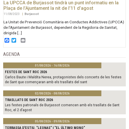
La UPCCA de Burjassot tindrà un punt informatiu en la
Plaça de l’Ajuntament la nit de l’11 d’agost
11/08/2023
|
Burjassot
La Unitat de Prevenció Comunitària en Conductes Addictives (UPCCA)
de l’Ajuntament de Burjassot, dependent de la Regidoria de Sanitat,
dirigida […]
Facebook
Twitter
Email
AGENDA
01/08/2026 - 16/08/2026
FESTES DE SANT ROC 2026
Carlos Baute i Maldita Nerea, protagonistes dels concerts de les festes
de Sant que començaran amb els trasllats del sant
02/08/2026 - 08/08/2026
TRASLLATS DE SANT ROC 2026
Les festes patronals de Burjassot comencen amb els trasllats de Sant
Roc, el 2 d’agost
05/08/2026 - 09/08/2026
TERRASSA D'ESTIU. "LEONAS" I "EL ÚLTIMO MONO"