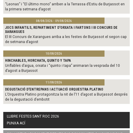
“Leonas” i “El último mono” arriben a la Terrassa d’Estiu de Burjassot en
la primera setmana d’agost
08/08/2026 - 09/08/2026
JOCS INFANTILS, REPARTIMENT D'ORXATA I FARTONS I III CONCURS DE
XARANGUES
El III Concurs de Xarangues arriba a les festes de Burjassot el segon cap
de setmana d’agost
10/08/2026
HINCHABLES, HORCHATA, QUINTO Y TAPA
Unflables d’aigua, orxata i “quinto i tapa” animaran la vesprada del 10
d’agost a Burjassot
11/08/2026
DEGUSTACIÓ D'ENTREPANS I ACTUACIÓ ORQUESTRA PLATINO
L’Orquestra Platino protagonitza la nit de l’11 d’agost a Burjassot després
de la degustació d’embotit
LLIBRE FESTES SANT ROC 2026
PUNXA ACÍ