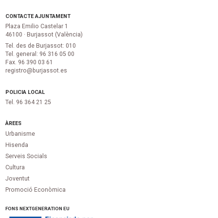
CONTACTE AJUNTAMENT
Plaza Emilio Castelar 1
46100 · Burjassot (València)
Tel. des de Burjassot: 010
Tel. general: 96 316 05 00
Fax. 96 390 03 61
registro@burjassot.es
POLICIA LOCAL
Tel. 96 364 21 25
ÀREES
Urbanisme
Hisenda
Serveis Socials
Cultura
Joventut
Promoció Econòmica
FONS NEXTGENERATION EU