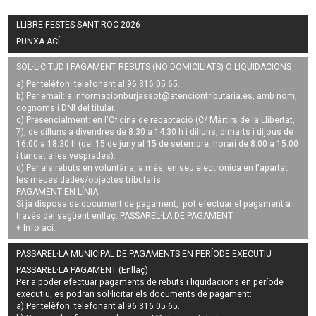
LLIBRE FESTES SANT ROC 2026
PUNXA ACÍ
SOL·LICITUD I PAGAMENT REBUTS (NO DOMICILIATS) O LIQUIDACIONS
a) Per telèfon: telefonant al 96 316 05 65.
b) Per email: a
informacionburjassot@atenciontributaria.es
, amb nom,
cognoms i DNI del titular.
c) Presencialment: en l'Oficina de recaptació (C/ Màrtirs de la Llibertat,
7), de dilluns a divendres de 8.30 a 14.30 h i dilluns, dimarts i dijous de
16.00 a 18.30 h (del 15 de juny al 15 de setembre: horari de 8.00 a 15.00
i tancat a les vesprades).
d) Per als rebuts en voluntària, a més, en seu electrònica en l'apartat
les meues dades/objectes tributaris.
PAGAMENT EN LÍNIA:
Si ja disposa de document de pagament, pot efectuar el pagament a
través del següent enllaç:
PASSAREL·LA DE PAGAMENT
+ Info
ací
.
PASSAREL·LA MUNICIPAL DE PAGAMENTS EN PERÍODE EXECUTIU
PASSAREL·LA PAGAMENT (Enllaç)
Per a poder efectuar pagaments de
rebuts i liquidacions en període
executiu
, es podran
sol·licitar els documents de pagament
:
a) Per telèfon: telefonant al 96 316 05 65.