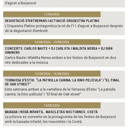
d’agost a Burjassot
11/08/2026
DEGUSTACIÓ D'ENTREPANS I ACTUACIÓ ORQUESTRA PLATINO
L’Orquestra Platino protagonitza la nit de l’11 d’agost a Burjassot després
de la degustació d’embotit
12/08/2026 - 13/08/2026
CONCERTS: CARLOS BAUTE + DJ CARLOTA I MALDITA NEREA + DJ IVÁN
GRANERO
Carlos Baute i Maldita Nerea arriben a les festes de Burjassot en dos
nits dedicades a la música
12/08/2026 - 16/08/2026
TERRASSA D'ESTIU. "LA PATRULLA CANINA: LA DINO PELÍCULA" I "EL FINAL
DE OAK STREET"
Esta setmana arriben a la cartellera de la Terrassa d’Estiu “La patrulla
canina: la Dino película” i “El final de Oak street”
14/08/2026
BAIXADA I RODÀ INFANTIL. MASCLETÀS NOCTURNES. COETÀ
La pólvora es convertix en la protagonista de les festes de Burjassot
amb la baixada infantil, les mascletàs i la Coetà