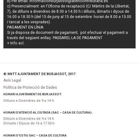
b) Per email:
informacionburjassot@atenciontributaria.es
.
c) Presencialment: en l'Oficina de recaptació (C/ Màrtirs de la Llibertat,
7), de dilluns a divendres de 8.30 a 14.30 h i dilluns, dimarts i dijous de
16.00 a 18.30 h (del 15 de juny al 15 de setembre: horari de 8.00 a 15.00
i tancat a les vesprades).
PAGAMENT EN LÍNIA:
Si ja disposa de document de pagament, pot efectuar el pagament a
través del següent enllaç:
PASSAREL·LA DE PAGAMENT
+ Info
ací
.
© NNTT AJUNTAMENT DE BURJASSOT, 2017
Avís Legal
Política de Protecció de Dades
HORARI AJUNTAMENT DE BURJASSOT:
Dilluns a Divendres de 9 a 14 h
HORARI D’ATENCIÓ AL CIUTADÀ (SAC – CASA DE CULTURA):
Dilluns a Divendres de 9 a 14 h
Dimarts i Dijous de 16 a 17:50 h
HORARI D’ESTIU SAC – CASA DE CULTURA