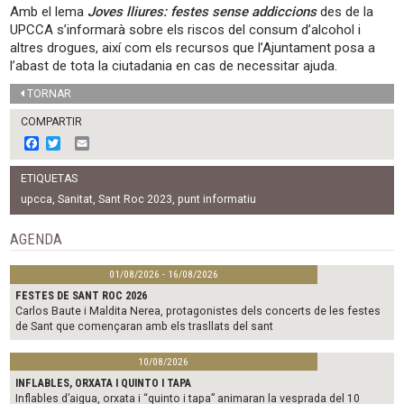
Amb el lema
Joves lliures: festes sense addiccions
des de la
UPCCA s’informarà sobre els riscos del consum d’alcohol i
altres drogues, així com els recursos que l’Ajuntament posa a
l’abast de tota la ciutadania en cas de necessitar ajuda.
TORNAR
COMPARTIR
F
T
E
a
w
m
c
i
a
ETIQUETAS
e
t
i
b
t
l
upcca
,
Sanitat
,
Sant Roc 2023
,
punt informatiu
o
e
o
r
AGENDA
k
01/08/2026 - 16/08/2026
FESTES DE SANT ROC 2026
Carlos Baute i Maldita Nerea, protagonistes dels concerts de les festes
de Sant que començaran amb els trasllats del sant
10/08/2026
INFLABLES, ORXATA I QUINTO I TAPA
Inflables d’aigua, orxata i “quinto i tapa” animaran la vesprada del 10