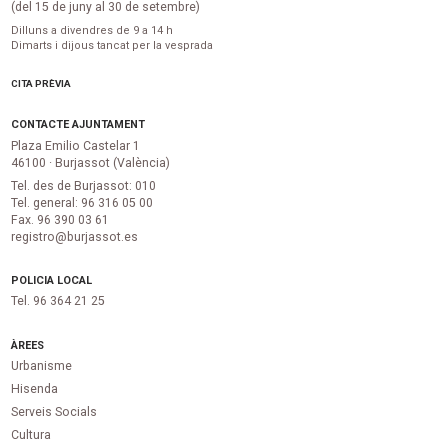
(del 15 de juny al 30 de setembre)
Dilluns a divendres de 9 a 14 h
Dimarts i dijous tancat per la vesprada
CITA PRÈVIA
CONTACTE AJUNTAMENT
Plaza Emilio Castelar 1
46100 · Burjassot (València)
Tel. des de Burjassot: 010
Tel. general: 96 316 05 00
Fax. 96 390 03 61
registro@burjassot.es
POLICIA LOCAL
Tel. 96 364 21 25
ÀREES
Urbanisme
Hisenda
Serveis Socials
Cultura