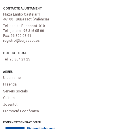
CONTACTE AJUNTAMENT
Plaza Emilio Castelar 1
46100 · Burjassot (València)
Tel. des de Burjassot: 010
Tel. general: 96 316 05 00
Fax. 96 390 03 61
registro@burjassot.es
POLICIA LOCAL
Tel. 96 364 21 25
ÀREES
Urbanisme
Hisenda
Serveis Socials
Cultura
Joventut
Promoció Econòmica
FONS NEXTGENERATION EU