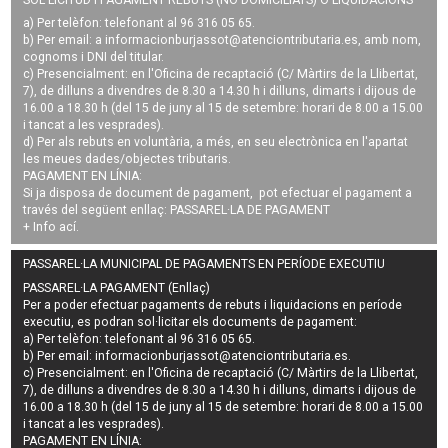
a) Per telèfon: telefonant al 96 316 05 65.
b) Per email: a
informacionburjassot@atenciontributaria.es
, amb nom,
cognoms i DNI del titular.
c) Presencialment: en l'Oficina de recaptació (C/ Màrtirs de la Llibertat,
7), de dilluns a divendres de 8.30 a 14.30 h i dilluns, dimarts i dijous de
16.00 a 18.30 h (del 15 de juny al 15 de setembre: horari de 8.00 a 15.00
i tancat a les vesprades).
d) Per als rebuts en voluntària, a més, en seu electrònica en l'apartat
les meues dades/objectes tributaris.
PAGAMENT EN LÍNIA:
Si ja disposa de document de pagament, pot efectuar el pagament a
través del següent enllaç:
PASSAREL·LA DE PAGAMENT
+ Info
ací
.
PASSAREL·LA MUNICIPAL DE PAGAMENTS EN PERÍODE EXECUTIU
PASSAREL·LA PAGAMENT (Enllaç)
Per a poder efectuar pagaments de
rebuts i liquidacions en període
executiu
, es podran
sol·licitar els documents de pagament
:
a) Per telèfon: telefonant al 96 316 05 65.
b) Per email:
informacionburjassot@atenciontributaria.es
.
c) Presencialment: en l'Oficina de recaptació (C/ Màrtirs de la Llibertat,
7), de dilluns a divendres de 8.30 a 14.30 h i dilluns, dimarts i dijous de
16.00 a 18.30 h (del 15 de juny al 15 de setembre: horari de 8.00 a 15.00
i tancat a les vesprades).
PAGAMENT EN LÍNIA: