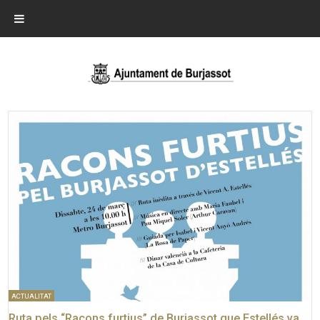
ACTUALITAT
Ruta pels “Racons furtius” de Burjassot que Estellés va