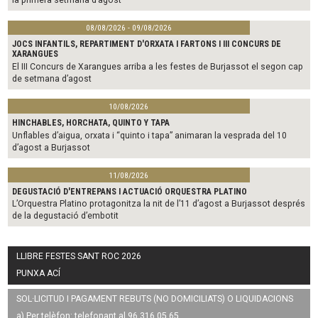
08/08/2026 - 09/08/2026
JOCS INFANTILS, REPARTIMENT D'ORXATA I FARTONS I III CONCURS DE
XARANGUES
El III Concurs de Xarangues arriba a les festes de Burjassot el segon cap
de setmana d’agost
10/08/2026
HINCHABLES, HORCHATA, QUINTO Y TAPA
Unflables d’aigua, orxata i “quinto i tapa” animaran la vesprada del 10
d’agost a Burjassot
11/08/2026
DEGUSTACIÓ D'ENTREPANS I ACTUACIÓ ORQUESTRA PLATINO
L’Orquestra Platino protagonitza la nit de l’11 d’agost a Burjassot després
de la degustació d’embotit
LLIBRE FESTES SANT ROC 2026
PUNXA ACÍ
SOL·LICITUD I PAGAMENT REBUTS (NO DOMICILIATS) O LIQUIDACIONS
a) Per telèfon: telefonant al 96 316 05 65.