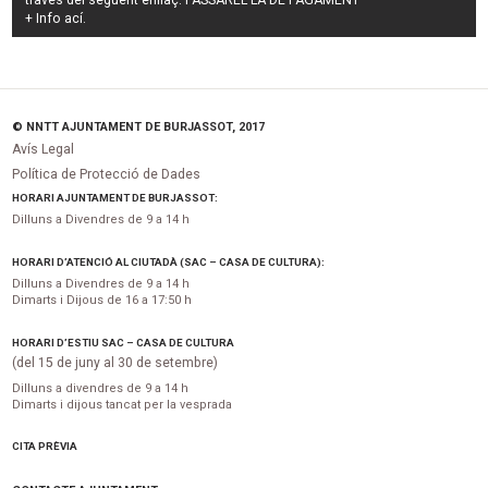
través del següent enllaç:
PASSAREL·LA DE PAGAMENT
+ Info
ací
.
© NNTT AJUNTAMENT DE BURJASSOT, 2017
Avís Legal
Política de Protecció de Dades
HORARI AJUNTAMENT DE BURJASSOT:
Dilluns a Divendres de 9 a 14 h
HORARI D’ATENCIÓ AL CIUTADÀ (SAC – CASA DE CULTURA):
Dilluns a Divendres de 9 a 14 h
Dimarts i Dijous de 16 a 17:50 h
HORARI D’ESTIU SAC – CASA DE CULTURA
(del 15 de juny al 30 de setembre)
Dilluns a divendres de 9 a 14 h
Dimarts i dijous tancat per la vesprada
CITA PRÈVIA