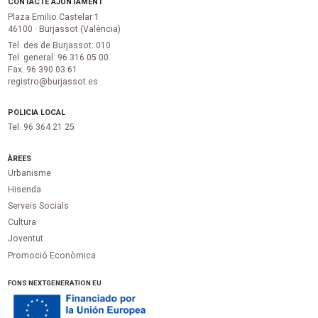
CONTACTE AJUNTAMENT
Plaza Emilio Castelar 1
46100 · Burjassot (València)
Tel. des de Burjassot: 010
Tel. general: 96 316 05 00
Fax. 96 390 03 61
registro@burjassot.es
POLICIA LOCAL
Tel. 96 364 21 25
ÀREES
Urbanisme
Hisenda
Serveis Socials
Cultura
Joventut
Promoció Econòmica
FONS NEXTGENERATION EU