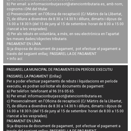
b) Per email: a
informacionburjassot@atenciontributaria.es
, amb nom,
cognoms i DNI del titular.
c) Presencialment: en l'Oficina de recaptació (C/ Màrtirs de la Llibertat,
7), de dilluns a divendres de 8.30 a 14.30 h i dilluns, dimarts i dijous de
16.00 a 18.30 h (del 15 de juny al 15 de setembre: horari de 8.00 a 15.00
i tancat a les vesprades).
d) Per als rebuts en voluntària, a més, en seu electrònica en l'apartat
les meues dades/objectes tributaris.
PAGAMENT EN LÍNIA:
Si ja disposa de document de pagament, pot efectuar el pagament a
través del següent enllaç:
PASSAREL·LA DE PAGAMENT
+ Info
ací
.
PASSAREL·LA MUNICIPAL DE PAGAMENTS EN PERÍODE EXECUTIU
PASSAREL·LA PAGAMENT (Enllaç)
Per a poder efectuar pagaments de
rebuts i liquidacions en període
executiu
, es podran
sol·licitar els documents de pagament
:
a) Per telèfon: telefonant al 96 316 05 65.
b) Per email:
informacionburjassot@atenciontributaria.es
.
c) Presencialment: en l'Oficina de recaptació (C/ Màrtirs de la Llibertat,
7), de dilluns a divendres de 8.30 a 14.30 h i dilluns, dimarts i dijous de
16.00 a 18.30 h (del 15 de juny al 15 de setembre: horari de 8.00 a 15.00
i tancat a les vesprades).
PAGAMENT EN LÍNIA:
Si ja disposa de document de pagament, pot efectuar el pagament a