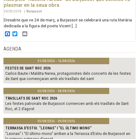
plasmar en la seua obra
24/03/2018
|
Burjassot
Dissabte que ve 24 de març, a Burjassot se celebrarà una ruta literària
dedicada a la figura del poeta Vicent […]
Facebook
Twitter
Email
AGENDA
01/08/2026 - 16/08/2026
FESTES DE SANT ROC 2026
Carlos Baute i Maldita Nerea, protagonistes dels concerts de les festes
de Sant que començaran amb els trasllats del sant
02/08/2026 - 08/08/2026
TRASLLATS DE SANT ROC 2026
Les festes patronals de Burjassot comencen amb els trasllats de Sant
Roc, el 2 d’agost
05/08/2026 - 09/08/2026
TERRASSA D'ESTIU. "LEONAS" I "EL ÚLTIMO MONO"
“Leonas” i “El último mono” arriben a la Terrassa d’Estiu de Burjassot en
la primera setmana d’agost