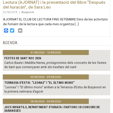
Lectura (AJORNAT) i la presentació del llibre “Después
del huracán”, de Sara Leo
22/06/2018
|
Burjassot
AJORNAT EL CLUB DE LECTURA FINS SETEMBRE Dins de les activitats
de foment de la lectura que cada mes organitza […]
Facebook
Twitter
Email
AGENDA
01/08/2026 - 16/08/2026
FESTES DE SANT ROC 2026
Carlos Baute i Maldita Nerea, protagonistes dels concerts de les festes
de Sant que començaran amb els trasllats del sant
05/08/2026 - 09/08/2026
TERRASSA D'ESTIU. "LEONAS" I "EL ÚLTIMO MONO"
“Leonas” i “El último mono” arriben a la Terrassa d’Estiu de Burjassot en
la primera setmana d’agost
08/08/2026 - 09/08/2026
JOCS INFANTILS, REPARTIMENT D'ORXATA I FARTONS I III CONCURS DE
XARANGUES