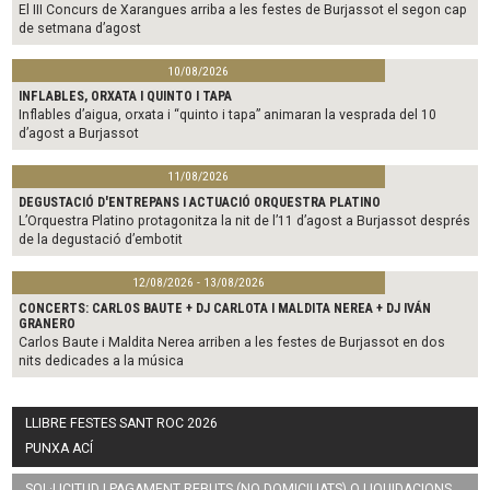
El III Concurs de Xarangues arriba a les festes de Burjassot el segon cap
de setmana d’agost
10/08/2026
INFLABLES, ORXATA I QUINTO I TAPA
Inflables d’aigua, orxata i “quinto i tapa” animaran la vesprada del 10
d’agost a Burjassot
11/08/2026
DEGUSTACIÓ D'ENTREPANS I ACTUACIÓ ORQUESTRA PLATINO
L’Orquestra Platino protagonitza la nit de l’11 d’agost a Burjassot després
de la degustació d’embotit
12/08/2026 - 13/08/2026
CONCERTS: CARLOS BAUTE + DJ CARLOTA I MALDITA NEREA + DJ IVÁN
GRANERO
Carlos Baute i Maldita Nerea arriben a les festes de Burjassot en dos
nits dedicades a la música
LLIBRE FESTES SANT ROC 2026
PUNXA ACÍ
SOL·LICITUD I PAGAMENT REBUTS (NO DOMICILIATS) O LIQUIDACIONS