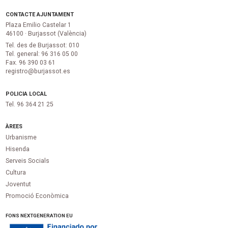
CONTACTE AJUNTAMENT
Plaza Emilio Castelar 1
46100 · Burjassot (València)
Tel. des de Burjassot: 010
Tel. general: 96 316 05 00
Fax. 96 390 03 61
registro@burjassot.es
POLICIA LOCAL
Tel. 96 364 21 25
ÀREES
Urbanisme
Hisenda
Serveis Socials
Cultura
Joventut
Promoció Econòmica
FONS NEXTGENERATION EU