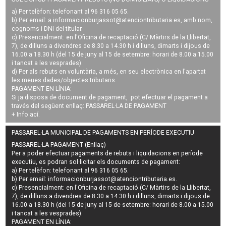
a) Per telèfon: telefonant al 96 316 05 65.
b) Per email: a
informacionburjassot@atenciontributaria.es
, amb nom,
cognoms i DNI del titular.
c) Presencialment: en l'Oficina de recaptació (C/ Màrtirs de la Llibertat,
7), de dilluns a divendres de 8.30 a 14.30 h i dilluns, dimarts i dijous de
16.00 a 18.30 h (del 15 de juny al 15 de setembre: horari de 8.00 a 15.00
i tancat a les vesprades).
d) Per als rebuts en voluntària, a més, en seu electrònica en l'apartat
les meues dades/objectes tributaris.
PAGAMENT EN LÍNIA:
Si ja disposa de document de pagament, pot efectuar el pagament a
través del següent enllaç:
PASSAREL·LA DE PAGAMENT
+ Info
ací
.
PASSAREL·LA MUNICIPAL DE PAGAMENTS EN PERÍODE EXECUTIU
PASSAREL·LA PAGAMENT (Enllaç)
Per a poder efectuar pagaments de
rebuts i liquidacions en període
executiu
, es podran
sol·licitar els documents de pagament
:
a) Per telèfon: telefonant al 96 316 05 65.
b) Per email:
informacionburjassot@atenciontributaria.es
.
c) Presencialment: en l'Oficina de recaptació (C/ Màrtirs de la Llibertat,
7), de dilluns a divendres de 8.30 a 14.30 h i dilluns, dimarts i dijous de
16.00 a 18.30 h (del 15 de juny al 15 de setembre: horari de 8.00 a 15.00
i tancat a les vesprades).
PAGAMENT EN LÍNIA: