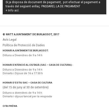
Si ja disposa de document de pagament, pot efectuar el pagament a
través del següent enllaç:
PASSAREL·LA DE PAGAMENT
+ Info
ací
.
© NNTT AJUNTAMENT DE BURJASSOT, 2017
Avís Legal
Política de Protecció de Dades
HORARI AJUNTAMENT DE BURJASSOT:
Dilluns a Divendres de 9 a 14 h
HORARI D’ATENCIÓ AL CIUTADÀ (SAC – CASA DE CULTURA):
Dilluns a Divendres de 9 a 14 h
Dimarts i Dijous de 16 a 17:50 h
HORARI D’ESTIU SAC – CASA DE CULTURA
(del 15 de juny al 30 de setembre)
Dilluns a divendres de 9 a 14 h
Dimarts i dijous tancat per la vesprada
CITA PRÈVIA