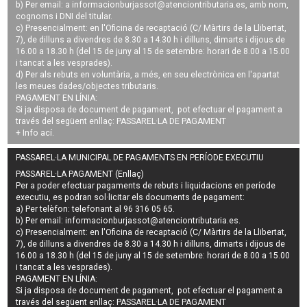
b) Per email: a
informacionburjassot@atenciontributaria.es
, amb nom,
cognoms i DNI del titular.
c) Presencialment: en l'Oficina de recaptació (C/ Màrtirs de la Llibertat,
7), de dilluns a divendres de 8.30 a 14.30 h i dilluns, dimarts i dijous de
16.00 a 18.30 h (del 15 de juny al 15 de setembre: horari de 8.00 a 15.00
i tancat a les vesprades).
d) Per als rebuts en voluntària, a més, en seu electrònica en l'apartat
les meues dades/objectes tributaris.
PAGAMENT EN LÍNIA:
Si ja disposa de document de pagament, pot efectuar el pagament a
través del següent enllaç:
PASSAREL·LA DE PAGAMENT
+ Info
ací
.
PASSAREL·LA MUNICIPAL DE PAGAMENTS EN PERÍODE EXECUTIU
PASSAREL·LA PAGAMENT (Enllaç)
Per a poder efectuar pagaments de
rebuts i liquidacions en període
executiu
, es podran
sol·licitar els documents de pagament
:
a) Per telèfon: telefonant al 96 316 05 65.
b) Per email:
informacionburjassot@atenciontributaria.es
.
c) Presencialment: en l'Oficina de recaptació (C/ Màrtirs de la Llibertat,
7), de dilluns a divendres de 8.30 a 14.30 h i dilluns, dimarts i dijous de
16.00 a 18.30 h (del 15 de juny al 15 de setembre: horari de 8.00 a 15.00
i tancat a les vesprades).
PAGAMENT EN LÍNIA:
Si ja disposa de document de pagament, pot efectuar el pagament a
través del següent enllaç:
PASSAREL·LA DE PAGAMENT