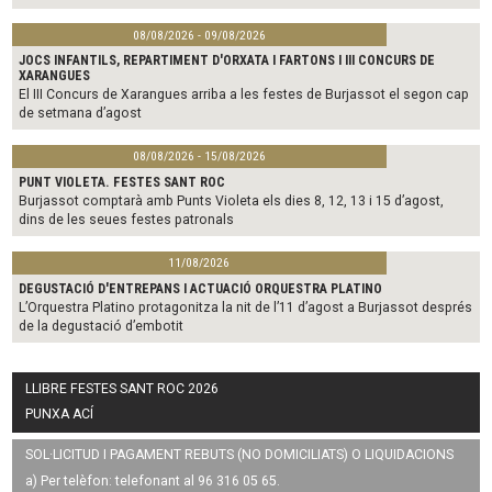
08/08/2026 - 09/08/2026
JOCS INFANTILS, REPARTIMENT D'ORXATA I FARTONS I III CONCURS DE
XARANGUES
El III Concurs de Xarangues arriba a les festes de Burjassot el segon cap
de setmana d’agost
08/08/2026 - 15/08/2026
PUNT VIOLETA. FESTES SANT ROC
Burjassot comptarà amb Punts Violeta els dies 8, 12, 13 i 15 d’agost,
dins de les seues festes patronals
11/08/2026
DEGUSTACIÓ D'ENTREPANS I ACTUACIÓ ORQUESTRA PLATINO
L’Orquestra Platino protagonitza la nit de l’11 d’agost a Burjassot després
de la degustació d’embotit
LLIBRE FESTES SANT ROC 2026
PUNXA ACÍ
SOL·LICITUD I PAGAMENT REBUTS (NO DOMICILIATS) O LIQUIDACIONS
a) Per telèfon: telefonant al 96 316 05 65.