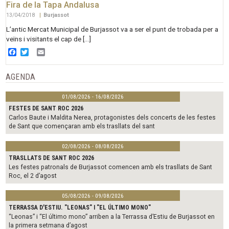
Fira de la Tapa Andalusa
13/04/2018
|
Burjassot
L’antic Mercat Municipal de Burjassot va a ser el punt de trobada per a
veïns i visitants el cap de […]
Facebook
Twitter
Email
AGENDA
01/08/2026 - 16/08/2026
FESTES DE SANT ROC 2026
Carlos Baute i Maldita Nerea, protagonistes dels concerts de les festes
de Sant que començaran amb els trasllats del sant
02/08/2026 - 08/08/2026
TRASLLATS DE SANT ROC 2026
Les festes patronals de Burjassot comencen amb els trasllats de Sant
Roc, el 2 d’agost
05/08/2026 - 09/08/2026
TERRASSA D'ESTIU. "LEONAS" I "EL ÚLTIMO MONO"
“Leonas” i “El último mono” arriben a la Terrassa d’Estiu de Burjassot en
la primera setmana d’agost