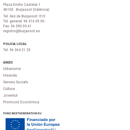
Plaza Emilio Castelar 1
46100 · Burjassot (València)
Tel. des de Burjassot: 010
Tel. general: 96 316 05 00
Fax. 96 390 03 61
registro@burjassot.es
POLICIA LOCAL
Tel. 96 364 21 25
ÀREES
Urbanisme
Hisenda
Serveis Socials
Cultura
Joventut
Promoció Econòmica
FONS NEXTGENERATION EU